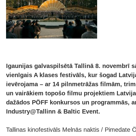
Igaunijas galvaspilsētā Tallinā 8. novembrī 
vienīgais A klases festivāls, kur šogad Latvija
ievērojama – ar 14 pilnmetrāžas filmām, trim
un vairākiem topošo filmu projektiem Latvij
dažādos PÖFF konkursos un programmās, arī
Industry@Tallinn & Baltic Event.
Tallinas kinofestivāls Melnās naktis / Pimedate Ö