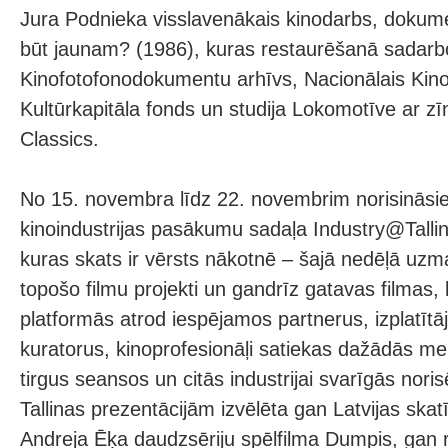
Jura Podnieka visslavenākais kinodarbs, dokumen
būt jaunam? (1986), kuras restaurēšanā sadarbo
Kinofotofonodokumentu arhīvs, Nacionālais Kino
Kultūrkapitāla fonds un studija Lokomotīve ar z
Classics.
No 15. novembra līdz 22. novembrim norisināsies
kinoindustrijas pasākumu sadaļa Industry@Tallin
kuras skats ir vērsts nākotnē – šajā nedēļā uzm
topošo filmu projekti un gandrīz gatavas filmas
platformās atrod iespējamos partnerus, izplatītāj
kuratorus, kinoprofesionāļi satiekas dažādās me
tirgus seansos un citās industrijai svarīgās nori
Tallinas prezentācijām izvēlēta gan Latvijas ska
Andreja Ēķa daudzsēriju spēlfilma Dumpis, gan 