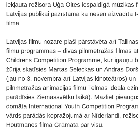
iekļauta režisora Uģa Oltes iespaidīgā mūzikas 
Latvijas publikai pazīstama kā nesen aizvadītā 
filma.
Latvijas filmu nozare plaši pārstāvēta arī Tallin
filmu programmās – divas pilnmetrāžas filmas a
Childrens Competition Programme, kur igauņu b
žūrija skatīsies Martas Seleckas un Andras Dor
(jau no 3. novembra arī Latvijas kinoteātros) un
pilnmetrāžas animācijas filmu Telmas ideālā dzim
parādīsies Ziemassvētku laikā). Mazliet pieaugu
domāta International Youth Competition Program
vārds parādās kopražojumā ar Nīderlandi, režis
Houtmanes filmā Grāmata par visu.