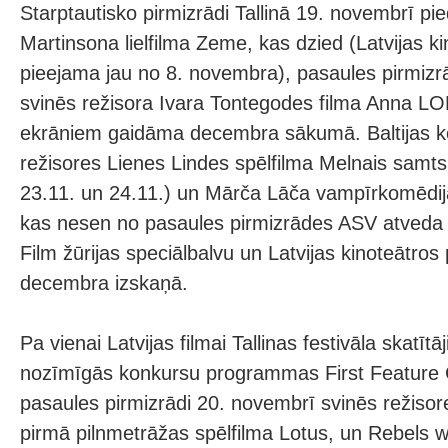
Starptautisko pirmizrādi Tallinā 19. novembrī pi
Martinsona lielfilma Zeme, kas dzied (Latvijas k
pieejama jau no 8. novembra), pasaules pirmizr
svinēs režisora Ivara Tontegodes filma Anna LOL
ekrāniem gaidāma decembra sākumā. Baltijas ko
režisores Lienes Lindes spēlfilma Melnais samts
23.11. un 24.11.) un Mārča Lāča vampīrkomēdij
kas nesen no pasaules pirmizrādes ASV atveda f
Film žūrijas speciālbalvu un Latvijas kinoteātros
decembra izskaņā.
Pa vienai Latvijas filmai Tallinas festivāla skatīt
nozīmīgās konkursu programmas First Feature 
pasaules pirmizrādi 20. novembrī svinēs režiso
pirmā pilnmetrāžas spēlfilma Lotus, un Rebels w