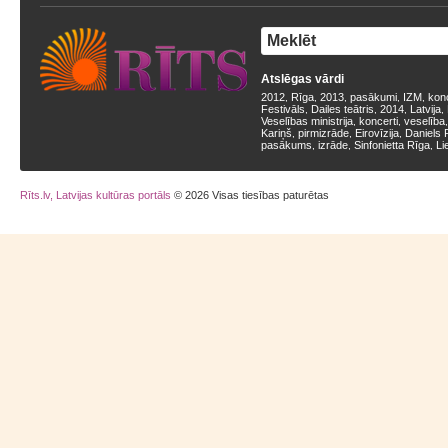
Atslēgas vārdi
2012
Rīga
2013
pasākumi
IZM
kon
,
,
,
,
,
Festivāls
Dailes teātris
2014
Latvija
,
,
,
,
Veselības ministrija
koncerti
veselība
,
,
Kariņš
pirmizrāde
Eirovīzija
Daniels 
,
,
,
pasākums
izrāde
Sinfonietta Rīga
Li
,
,
,
Rīts.lv, Latvijas kultūras portāls
© 2026 Visas tiesības paturētas