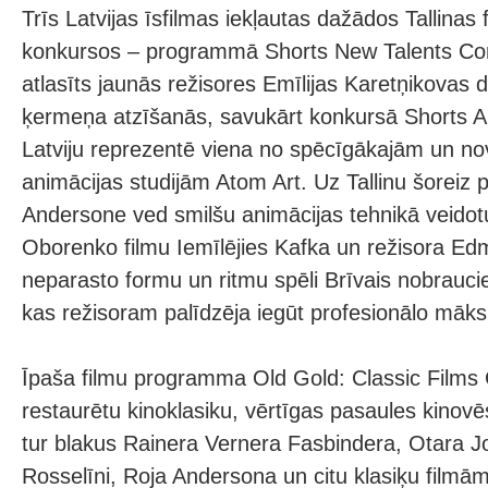
Trīs Latvijas īsfilmas iekļautas dažādos Tallinas f
konkursos – programmā Shorts New Talents Comp
atlasīts jaunās režisores Emīlijas Karetņikovas
ķermeņa atzīšanās, savukārt konkursā Shorts A
Latviju reprezentē viena no spēcīgākajām un no
animācijas studijām Atom Art. Uz Tallinu šoreiz
Andersone ved smilšu animācijas tehnikā veidot
Oborenko filmu Iemīlējies Kafka un režisora E
neparasto formu un ritmu spēli Brīvais nobraucie
kas režisoram palīdzēja iegūt profesionālo māks
Īpaša filmu programma Old Gold: Classic Films 
restaurētu kinoklasiku, vērtīgas pasaules kinov
tur blakus Rainera Vernera Fasbindera, Otara Jo
Rosselīni, Roja Andersona un citu klasiķu filmām