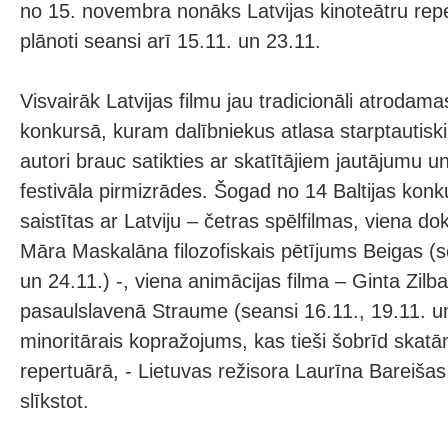
no 15. novembra nonāks Latvijas kinoteātru reper
plānoti seansi arī 15.11. un 23.11.
Visvairāk Latvijas filmu jau tradicionāli atrodamas
konkursā, kuram dalībniekus atlasa starptautiski 
autori brauc satikties ar skatītājiem jautājumu un
festivāla pirmizrādes. Šogad no 14 Baltijas kon
saistītas ar Latviju – četras spēlfilmas, viena d
Māra Maskalāna filozofiskais pētījums Beigas (s
un 24.11.) -, viena animācijas filma – Ginta Zilb
pasaulslavenā Straume (seansi 16.11., 19.11. un
minoritārais kopražojums, kas tieši šobrīd skatā
repertuārā, - Lietuvas režisora Laurīna Bareišas
slīkstot.