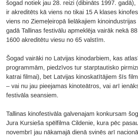
šogad notiek jau 28. reizi (dibināts 1997. gadā)
ir akreditēts kā viens no tikai 15 A klases kinofe
viens no Ziemeļeiropā lielākajiem kinoindustrij
gadā Tallinas festivālu apmeklēja vairāk nekā 88
1600 akreditētu viesu no 65 valstīm.
Šogad vairāki no Latvijas kinodarbiem, kas atlasīt
programmām, piedzīvos tur starptautisko pirmizr
katrai filmai), bet Latvijas kinoskatītājiem šīs fi
– vai nu jau pieejamas kinoteātros, vai arī ienāk
festivāla seansiem.
Tallinas kinofestivāla galvenajam konkursam šog
Jura Kursieša spēlfilma Cildenie, kura pēc pasa
novembrī jau nākamajā dienā svinēs arī nacionā