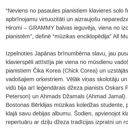
“Neviens no pasaules pianistiem klavieres solo f
apbrīnojamu virtuozitāti un aizraujošu neparedz
Hiromi – GRAMMY balvas ieguvēja, viena no iz
pianistēm”, definē “mūzikas enciklopēdija” All M
Izpelnoties Japānas brīnumbērna slavu, jau pu
klavierspēli attīstīja pie viena no mūsdienu vad
pianistiem Čika Korea (Chick Corea) un uzstājā
vadošajiem orķestriem. Vēlāk viņas skolotāju un
vidū bija arī leģendārais džeza pianists Oskars
Peterson) un Ahmads Džamals (Ahmad Jamal).
Bostonas Bērklijas mūzikas koledžas studente, p
klajā savu debijas albumu. Šodien, apvienojot k
repertuāru ar dziļu džeza tradīcijas izpratni un 