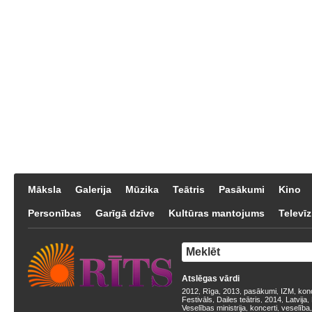
Māksla
Galerija
Mūzika
Teātris
Pasākumi
Kino
Personības
Garīgā dzīve
Kultūras mantojums
Televīz
Atslēgas vārdi
2012
Rīga
2013
pasākumi
IZM
kon
,
,
,
,
,
Festivāls
Dailes teātris
2014
Latvija
,
,
,
,
Veselības ministrija
koncerti
veselība
,
,