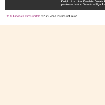
Kariņš
pirmizrāde
Eirovīzija
Daniels 
,
,
,
pasākums
izrāde
Sinfonietta Rīga
Li
,
,
,
Rīts.lv, Latvijas kultūras portāls
© 2026 Visas tiesības paturētas