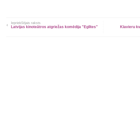
Iepriekšējais raksts
Latvijas kinoteātros atgriežas komēdija "Eglītes"
Klavieru kv