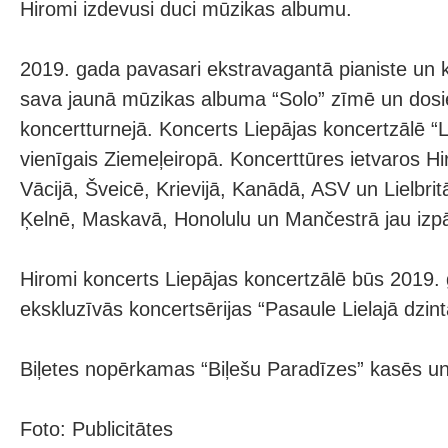
Hiromi izdevusi duci mūzikas albumu.
2019. gada pavasari ekstravagantā pianiste un 
sava jaunā mūzikas albuma “Solo” zīmē un dos
koncertturnejā. Koncerts Liepājas koncertzālē “L
vienīgais Ziemeļeiropā. Koncerttūres ietvaros Hi
Vācijā, Šveicē, Krievijā, Kanādā, ASV un Lielbrit
Ķelnē, Maskavā, Honolulu un Mančestrā jau izpā
Hiromi koncerts Liepājas koncertzālē būs 2019.
ekskluzīvās koncertsērijas “Pasaule Lielajā dzin
Biļetes nopērkamas “Biļešu Paradīzes” kasēs un 
Foto: Publicitātes