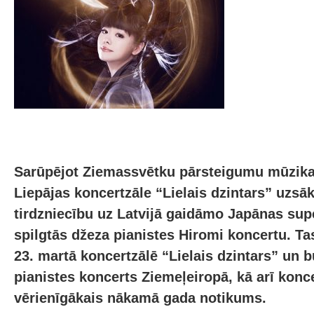
Sarūpējot Ziemassvētku pārsteigumu mūzika
Liepājas koncertzāle “Lielais dzintars” uzsāk
tirdzniecību uz Latvijā gaidāmo Japānas sup
spilgtās džeza pianistes Hiromi koncertu. Ta
23. martā koncertzālē “Lielais dzintars” un b
pianistes koncerts Ziemeļeiropā, kā arī konc
vērienīgākais nākamā gada notikums.