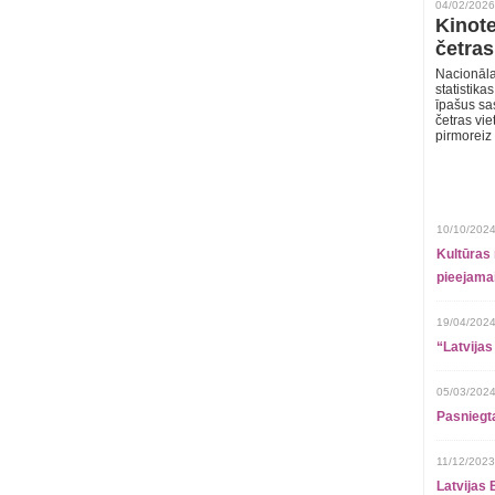
04/02/2026
Kinote
četras
Nacionāla
statistika
īpašus sa
četras vie
pirmoreiz
10/10/2024
Kultūras 
pieejamai
19/04/2024
“Latvijas
05/03/2024
Pasniegt
11/12/2023
Latvijas 