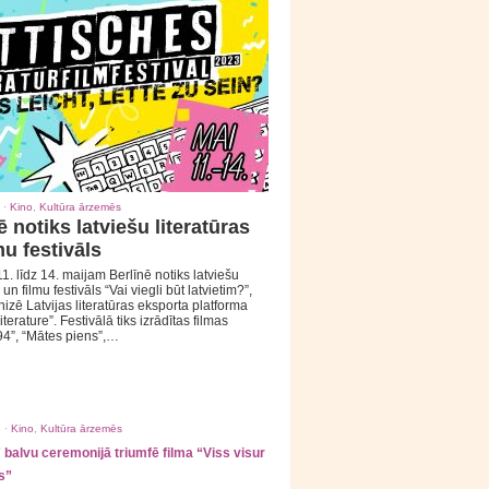
 ·
Kino
,
Kultūra ārzemēs
ē notiks latviešu literatūras
mu festivāls
1. līdz 14. maijam Berlīnē notiks latviešu
 un filmu festivāls “Vai viegli būt latvietim?”,
izē Latvijas literatūras eksporta platforma
iterature”. Festivālā tiks izrādītas filmas
94”, “Mātes piens”,…
 ·
Kino
,
Kultūra ārzemēs
balvu ceremonijā triumfē filma “Viss visur
s”