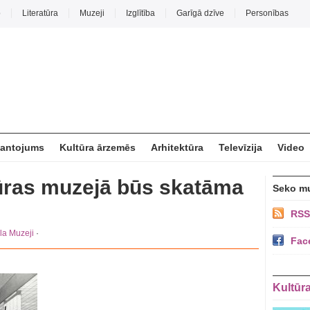
o
Literatūra
Muzeji
Izglītība
Garīgā dzīve
Personības
mantojums
Kultūra ārzemēs
Arhitektūra
Televīzija
Video
tūras muzejā būs skatāma
Seko m
RSS
la
Muzeji
·
Fac
Kultūr