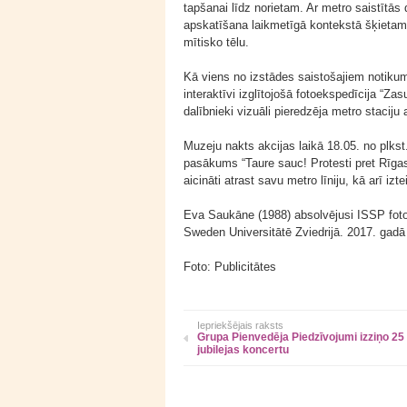
tapšanai līdz norietam. Ar metro saistītās 
apskatīšana laikmetīgā kontekstā šķietami 
mītisko tēlu.
Kā viens no izstādes saistošajiem notiku
interaktīvi izglītojošā fotoekspedīcija “Za
dalībnieki vizuāli pieredzēja metro staciju
Muzeju nakts akcijas laikā 18.05. no plkst.
pasākums “Taure sauc! Protesti pret Rīga
aicināti atrast savu metro līniju, kā arī izt
Eva Saukāne (1988) absolvējusi ISSP fotog
Sweden Universitātē Zviedrijā. 2017. gadā
Foto: Publicitātes
Iepriekšējais raksts
Grupa Pienvedēja Piedzīvojumi izziņo 25
jubilejas koncertu