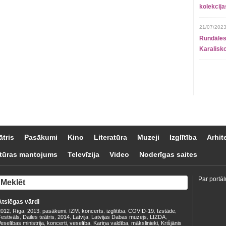
kolekcij
21/07/2023
Rundāles
Karalisko
ātris
Pasākumi
Kino
Literatūra
Muzeji
Izglītība
Arhit
tūras mantojums
Televīzija
Video
Noderīgas saites
Par portāl
Atslēgas vārdi
2012
Rīga
2013
pasākumi
IZM
koncerts
izglītība
COVID-19
Izstāde
,
,
,
,
,
,
,
,
,
estivāls
Dailes teātris
2014
Latvija
Latvijas Dabas muzejs
LIZDA
,
,
,
,
,
,
eselības ministrija
koncerti
veselība
Kariņa valdība
mākslinieki
Krišjānis
,
,
,
,
,