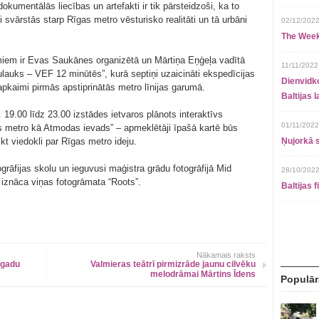
dokumentālās liecības un artefakti ir tik pārsteidzoši, ka to
svārstās starp Rīgas metro vēsturisko realitāti un tā urbāni
02/12/2022
The Week
miem ir Evas Saukānes organizētā un Mārtiņa Eņģeļa vadītā
11/11/2022
sulauks – VEF 12 minūtēs”, kurā septiņi uzaicināti ekspedīcijas
Dienvidko
 apkaimi pirmās apstiprinātās metro līnijas garumā.
Baltijas 
 19.00 līdz 23.00 izstādes ietvaros plānots interaktīvs
01/11/2022
s metro kā Atmodas ievads” – apmeklētāji īpašā kartē būs
eikt viedokli par Rīgas metro ideju.
Ņujorkā s
rāfijas skolu un ieguvusi maģistra grādu fotogrāfijā Mid
28/10/2022
 iznāca viņas fotogrāmata “Roots”.
Baltijas 
Nākamais raksts
 gadu
Valmieras teātrī pirmizrāde jaunu cilvēku
melodrāmai Mārtins Īdens
Populār