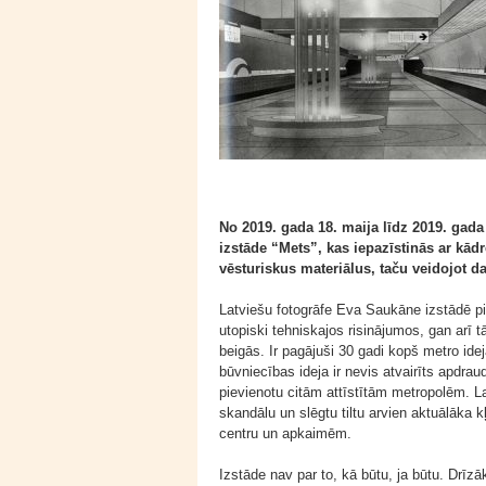
No 2019. gada 18. maija līdz 2019. gada
izstāde “Mets”, kas iepazīstinās ar kād
vēsturiskus materiālus, taču veidojot daļ
Latviešu fotogrāfe Eva Saukāne izstādē piev
utopiski tehniskajos risinājumos, gan arī t
beigās. Ir pagājuši 30 gadi kopš metro ide
būvniecības ideja ir nevis atvairīts apdra
pievienotu citām attīstītām metropolēm. La
skandālu un slēgtu tiltu arvien aktuālāka k
centru un apkaimēm.
Izstāde nav par to, kā būtu, ja būtu. Drīzāk