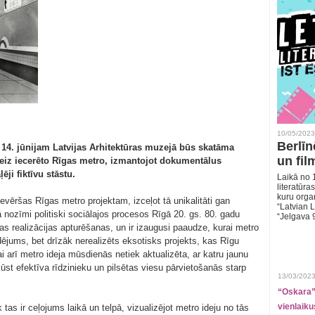
10/05/2023
Berlīn
 14. jūnijam Latvijas Arhitektūras muzejā būs skatāma
un fil
reiz iecerēto Rīgas metro, izmantojot dokumentālus
ēji fiktīvu stāstu.
Laikā no 1
literatūras
kuru organ
ēršas Rīgas metro projektam, izceļot tā unikalitāti gan
“Latvian L
ā nozīmi politiski sociālajos procesos Rīgā 20. gs. 80. gadu
“Jelgava 
jas realizācijas apturēšanas, un ir izaugusi paaudze, kurai metro
udējums, bet drīzāk nerealizēts eksotisks projekts, kas Rīgu
i arī metro ideja mūsdienās netiek aktualizēta, ar katru jaunu
ļūst efektīva rīdzinieku un pilsētas viesu pārvietošanās starp
13/03/2023
“Oskara” 
vienlaiku
 tas ir ceļojums laikā un telpā, vizualizējot metro ideju no tās