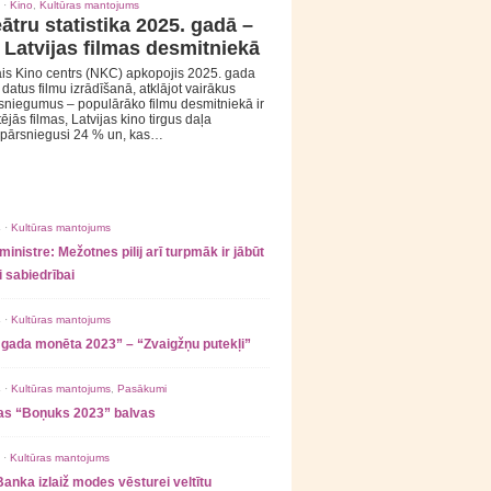
 ·
Kino
,
Kultūras mantojums
ātru statistika 2025. gadā –
 Latvijas filmas desmitniekā
is Kino centrs (NKC) apkopojis 2025. gada
s datus filmu izrādīšanā, atklājot vairākus
sniegumus – populārāko filmu desmitniekā ir
tējās filmas, Latvijas kino tirgus daļa
 pārsniegusi 24 % un, kas…
 ·
Kultūras mantojums
ministre: Mežotnes pilij arī turpmāk ir jābūt
 sabiedrībai
 ·
Kultūras mantojums
 gada monēta 2023” – “Zvaigžņu putekļi”
 ·
Kultūras mantojums
,
Pasākumi
as “Boņuks 2023” balvas
 ·
Kultūras mantojums
Banka izlaiž modes vēsturei veltītu