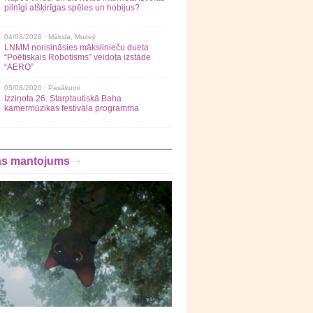
pilnīgi atšķirīgas spēles un hobijus?
04/08/2026 ·
Māksla
,
Muzeji
LNMM norisināsies mākslinieču dueta
“Poētiskais Robotisms” veidota izstāde
“AERO”
05/08/2026 ·
Pasākumi
Izziņota 26. Starptautiskā Baha
kamermūzikas festivāla programma
as mantojums