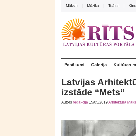
Māksla
Mūzika
Teātris
Kin
Pasākumi
Galerija
Kultūras 
Latvijas Arhitek
izstāde “Mets”
Autors
redakcija
15/05/2019
Arhitektūra
Māks