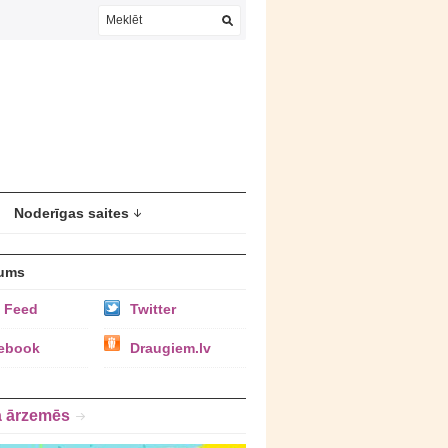
Noderīgas saites
ums
 Feed
Twitter
ebook
Draugiem.lv
a ārzemēs