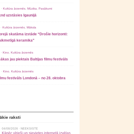
 ·
Kultūra ārzemēs
,
Mūzika
,
Pasākumi
nd uzstāsies Igaunijā
 ·
Kultūra ārzemēs
,
Māksla
rejā skatāma izstāde “Drošie horizonti:
laikmetīgā keramika”
 ·
Kino
,
Kultūra ārzemēs
ākas jau piektais Baltijas filmu festivāls
 ·
Kino
,
Kultūra ārzemēs
filmu festivāls Londonā – no 28. oktobra
ākie raksti
04/08/2026 ·
NEEKSISTE
Kāpēc vīrieši un sievietes internetā izvēlas