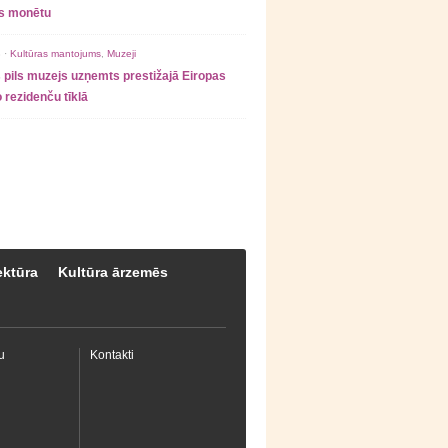
as monētu
 ·
Kultūras mantojums
,
Muzeji
 pils muzejs uzņemts prestižajā Eiropas
 rezidenču tīklā
ektūra
Kultūra ārzemēs
u
Kontakti