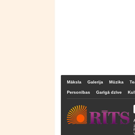
Māksla
Galerija
Mūzika
Te
Personības
Garīgā dzīve
Kul
F
V