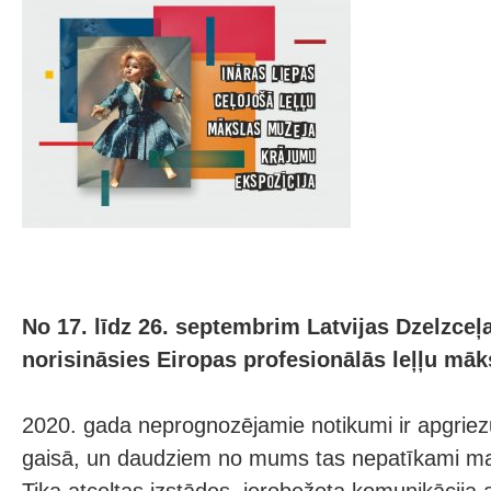
No 17. līdz 26. septembrim Latvijas Dzelzceļ
norisināsies Eiropas profesionālās leļļu māks
2020. gada neprognozējamie notikumi ir apgriez
gaisā, un daudziem no mums tas nepatīkami mai