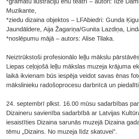
*grāmatu ilustrāciju ēnu teātrī – autori: Ilze 
Muzikante,
*ziedu dizaina objektos – LFAbiedri: Gunda Ķigu
Jaundāldere, Aija Žagariņa/Gunita Lazdiņa, Linda
*noslēpumu mājā – autors: Alise Tilaka.
Neiztrūkstoši profesionālo leļļu mākslu pārstāvē
Liepas ceļojošā leļļu mākslas muzeja krājuma eks
laikā ikvienam būs iespēja veidot savas ēnas foto
mākslinieku radošoprocesu darbnīcā un piedalīti
24. septembrī plkst. 16.00 mūsu sadarbības part
Dizaineru savienība sadarbībā ar Latvijas Kultūra
iesaistīties Dizaina sarunās muzejā Dizaina gada
tēmu „Dizains. No muzeja līdz skatuvei”.