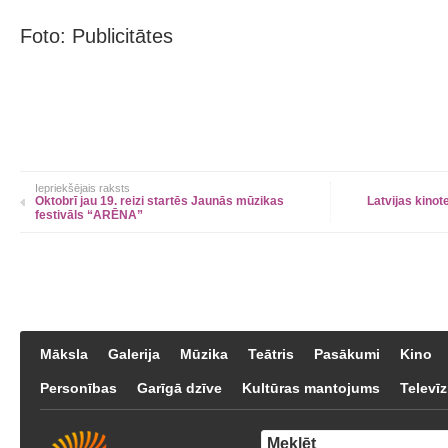
Foto: Publicitātes
Iepriekšējais raksts
Oktobrī jau 19. reizi startēs Jaunās mūzikas
Latvijas kinot
festivāls “ARĒNA”
Māksla
Galerija
Mūzika
Teātris
Pasākumi
Kino
Personības
Garīgā dzīve
Kultūras mantojums
Televīz