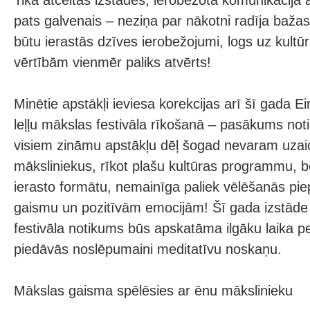
Tika atceltas izstādes, ierobežota komunikācija a
pats galvenais – neziņa par nākotni radīja bažas.
būtu ierastās dzīves ierobežojumi, logs uz kultūr
vērtībām vienmēr paliks atvērts!
Minētie apstākļi ieviesa korekcijas arī šī gada E
leļļu mākslas festivāla rīkošanā – pasākums not
visiem zināmu apstākļu dēļ šogad nevaram uzaic
māksliniekus, rīkot plašu kultūras programmu, be
ierasto formātu, nemainīga paliek vēlēšanās piepi
gaismu un pozitīvām emocijām! Šī gada izstāde 
festivāla notikums būs apskatāma ilgāku laika p
piedāvās noslēpumaini meditatīvu noskaņu.
Mākslas gaisma spēlēsies ar ēnu mākslinieku