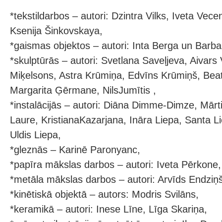
*tekstildarbos – autori: Dzintra Vilks, Iveta Vece
Ksenija Šinkovskaya,
*gaismas objektos – autori: Inta Berga un Barba
*skulptūrās – autori: Svetlana Saveļjeva, Aivars 
Miķelsons, Astra Krūmiņa, Edvīns Krūmiņš, Be
Margarita Ģērmane, NilsJumītis ,
*instalācijās – autori: Diāna Dimme-Dimze, Mārt
Laure, KristianaKazarjana, Ināra Liepa, Santa Lie
Uldis Liepa,
*gleznās – Karinē Paronyanc,
*papīra mākslas darbos – autori: Iveta Pērkone,
*metāla mākslas darbos – autori: Arvīds Endziņš
*kinētiskā objektā – autors: Modris Svilāns,
*keramikā – autori: Inese Līne, Līga Skariņa,