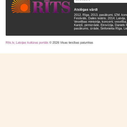
Atslēgas vārdi
2012
Rīga
2013
pasākumi
IZM
kon
,
,
,
,
,
Festivāls
Dailes teātris
2014
Latvija
,
,
,
,
Veselības ministrija
koncerti
veselība
,
,
Kariņš
pirmizrāde
Eirovīzija
Daniels 
,
,
,
pasākums
izrāde
Sinfonietta Rīga
Li
,
,
,
Rīts.lv, Latvijas kultūras portāls
© 2026 Visas tiesības paturētas