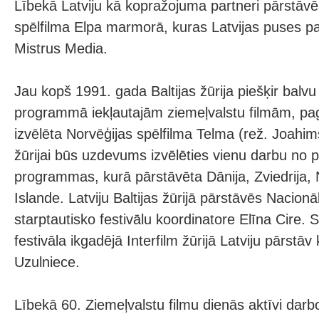
Lībekā Latviju kā kopražojuma partneri pārstāvēs
spēlfilma Elpa marmorā, kuras Latvijas puses part
Mistrus Media.
Jau kopš 1991. gada Baltijas žūrija piešķir balvu
programmā iekļautajām ziemeļvalstu filmām, pag
izvēlēta Norvēģijas spēlfilma Telma (rež. Joahim
žūrijai būs uzdevums izvēlēties vienu darbu no 
programmas, kurā pārstāvēta Dānija, Zviedrija, 
Islande. Latviju Baltijas žūrijā pārstāvēs Nacion
starptautisko festivālu koordinatore Elīna Cire.
festivāla ikgadējā Interfilm žūrijā Latviju pārstāv
Uzulniece.
Lībekā 60. Ziemeļvalstu filmu dienās aktīvi darbo