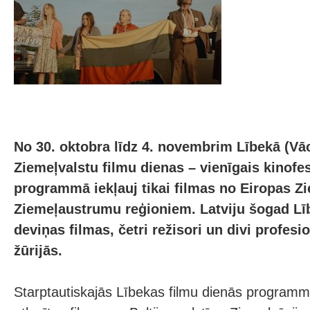
No 30. oktobra līdz 4. novembrim Lībekā (Vāci
Ziemeļvalstu filmu dienas – vienīgais kinofes
programmā iekļauj tikai filmas no Eiropas Z
Ziemeļaustrumu reģioniem. Latviju šogad Lī
deviņas filmas, četri režisori un divi profesio
žūrijās.
Starptautiskajās Lībekas filmu dienās programmā