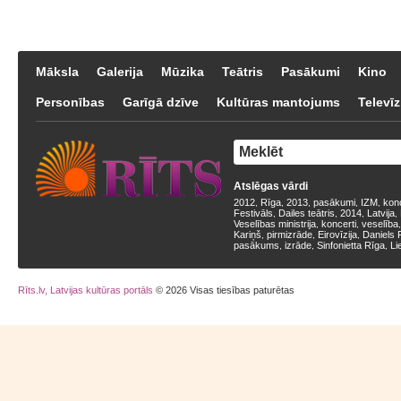
Māksla
Galerija
Mūzika
Teātris
Pasākumi
Kino
Personības
Garīgā dzīve
Kultūras mantojums
Televīz
Atslēgas vārdi
2012
Rīga
2013
pasākumi
IZM
kon
,
,
,
,
,
Festivāls
Dailes teātris
2014
Latvija
,
,
,
,
Veselības ministrija
koncerti
veselība
,
,
Kariņš
pirmizrāde
Eirovīzija
Daniels 
,
,
,
pasākums
izrāde
Sinfonietta Rīga
Li
,
,
,
Rīts.lv, Latvijas kultūras portāls
© 2026 Visas tiesības paturētas