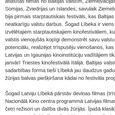
atlasītas filmas no Baltijas valstīm, Ziemeļvācija
Somijas, Zviedrijas un Islandes; savulaik Ziemeļ
bija pirmais starptautiskais festivāls, kas Baltijas
neatkarīgu valstu darbus. Šogad Lībeka ir viens
izvēlētajiem starptautiskajiem kinofestivāliem, kur
valstis vienojušās kopīgi demonstrēt savu valstu
potenciālu, realizējot trīspusēju vienošanos, kas
Latvijas un Igaunijas kinoinstitūciju vadītājiem t
janvārī Triestes kinofestivālā Itālijā. Baltijas vals
sadarbības forma tieši Lībekā jau daudzus gadus 
žūrijas balvas piešķiršana kādai no festivāla p
Šogad Latviju Lībekā pārstāv deviņas filmas (tr
Nacionālā Kino centra programmā Latvijas filmas
četri režisori un dalība divās žūrijās. Īpašā klas