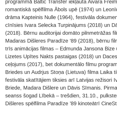
programmā Baltic Transfer iekļauta Aivara Frei
romantiskā spēlfilma Ābols upē (1974) un Leon
drāma Kapteinis Nulle (1964), festivāla dokumen
cīnīsies Ivara Selecka Turpinājums (2018) un 
(2018). Bērnu auditorijai domāto pilnmetrāžas fi
Madaras Dišleres Paradīze ‘89 (2018), bērnu f
trīs animācijas filmas – Edmunda Jansona Bize 
Lizetes Upītes Nakts pastaigas (2018) un Dace
ceļojums (2017), bet dokumentālo filmu progra
Briedes un Audrjus Stoņa (Lietuva) filma Laika til
festivāla skatītājiem tiksies arī Latvijas režisori 
Briede, Madara Dišlere un Dāvis Sīmanis. Pirmai
seanss šogad Lībekā – trešdien, 31.10., pulks
Dišleres spēlfilma Paradīze ’89 kinoteātrī CineSt