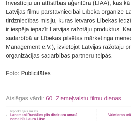
Investīciju un attīstības aģentūra (LIAA), kas
Latvijas filmu pārstāvniecībai Lībekā organizē 
tirdzniecības misiju, kuras ietvaros Lībekas ied
ir iespēja iepazīt Latvijas ražotāju produktus. 
sadarbībā ar Lībekas pilsētas mārketinga men
Management e.V.), izvietojot Latvijas ražotāju p
organizācijas sadarbības partneru telpās.
Foto: Publicitātes
Atslēgas vārdi:
60. Ziemeļvalstu filmu dienas
Iepriekšējais raksts
Lancmani Rundāles pils direktora amatā
Valmieras teā
nomainīs Laura Lūse