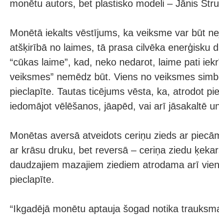
monētu autors, bet plastisko modeli – Jānis Stru
Monētā iekalts vēstījums, ka veiksme var būt ne
atšķirībā no laimes, tā prasa cilvēka enerģisku
“cūkas laime”, kad, neko nedarot, laime pati iekr
veiksmes” nemēdz būt. Viens no veiksmes simbo
pieclapīte. Tautas ticējums vēsta, ka, atrodot piecl
iedomājot vēlēšanos, jāapēd, vai arī jāsakaltē un
Monētas aversā atveidots ceriņu zieds ar piecām
ar krāsu druku, bet reversā – ceriņa ziedu ķekar
daudzajiem mazajiem ziediem atrodama arī vie
pieclapīte.
“Ikgadējā monētu aptauja šogad notika trauksma