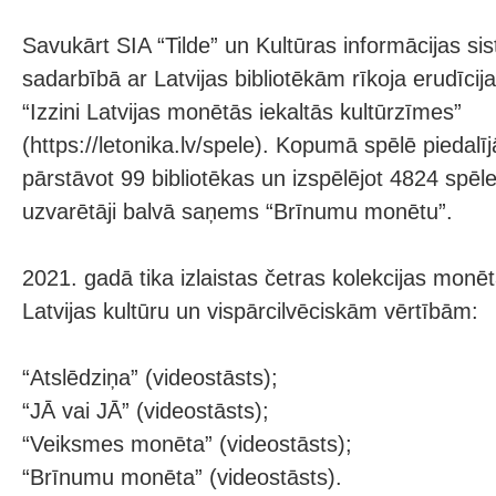
Savukārt SIA “Tilde” un Kultūras informācijas si
sadarbībā ar Latvijas bibliotēkām rīkoja erudīcija
“Izzini Latvijas monētās iekaltās kultūrzīmes”
(https://letonika.lv/spele). Kopumā spēlē piedalīj
pārstāvot 99 bibliotēkas un izspēlējot 4824 spēle
uzvarētāji balvā saņems “Brīnumu monētu”.
2021. gadā tika izlaistas četras kolekcijas monē
Latvijas kultūru un vispārcilvēciskām vērtībām:
“Atslēdziņa” (videostāsts);
“JĀ vai JĀ” (videostāsts);
“Veiksmes monēta” (videostāsts);
“Brīnumu monēta” (videostāsts).