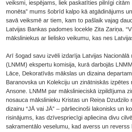
veiksmi, iespējams, liek paskatīties pilnīgi citā
monēta” mums šobrīd kalpo kā atgādinājums un
savā veiksmē ar tiem, kam to pašlaik vajag daud
Latvijas Bankas padomes locekle Zita Zariņa. “
māksliniekus ar lielisko veikumu, kas nes Latvija
Arī šogad savu izvēli izdarīja Latvijas Nacionāl
(LNMM) ekspertu komisija, kurā darbojās LNMM
Lāce, Dekoratīvās mākslas un dizaina departam
Baranovska un Kolekciju un zinātniskās izpētes n
Ansone. LNMM par mākslinieciskā izpildījuma zi
nosauca mākslinieku Kristas un Reiņa Dzudzilo 
dizainu “JĀ vai JĀ” – pārliecinoši lakonisks un 
risinājums, kas dzīvespriecīgi apliecina divu cil
sakramentālo veselumu, kad averss un reverss k