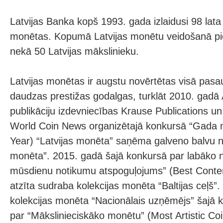
Latvijas Banka kopš 1993. gada izlaidusi 98 lata 
monētas. Kopumā Latvijas monētu veidošanā pie
nekā 50 Latvijas mākslinieku.
Latvijas monētas ir augstu novērtētas visā pas
daudzas prestižas godalgas, turklāt 2010. gad
publikāciju izdevniecības Krause Publications un
World Coin News organizētajā konkursā “Gada m
Year) “Latvijas monēta” saņēma galveno balvu 
monēta”. 2015. gadā šajā konkursā par labāko 
mūsdienu notikumu atspoguļojums” (Best Conte
atzīta sudraba kolekcijas monēta “Baltijas ceļš”
kolekcijas monēta “Nacionālais uzņēmējs” šajā k
par “Mākslinieciskāko monētu” (Most Artistic Co