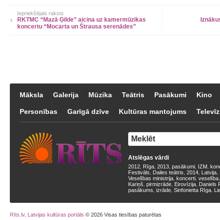
Iepriekšējais raksts
RKTMC “Mazā Ģilde” aicina uz kamermūzikas
Iznāku
koncertu “Mocarta un Štrausa serenādes”
Māksla
Galerija
Mūzika
Teātris
Pasākumi
Kino
Personības
Garīgā dzīve
Kultūras mantojums
Televīz
Atslēgas vārdi
2012
Rīga
2013
pasākumi
IZM
kon
,
,
,
,
,
Festivāls
Dailes teātris
2014
Latvija
,
,
,
,
Veselības ministrija
koncerti
veselība
,
,
Kariņš
pirmizrāde
Eirovīzija
Daniels 
,
,
,
pasākums
izrāde
Sinfonietta Rīga
Li
,
,
,
Rīts.lv, Latvijas kultūras portāls
© 2026 Visas tiesības paturētas