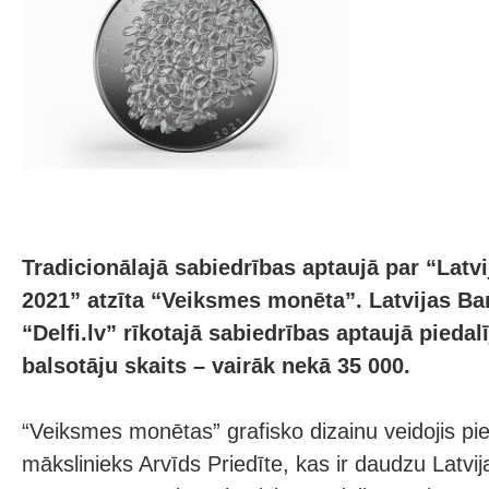
Tradicionālajā sabiedrības aptaujā par “Lat
2021” atzīta “Veiksmes monēta”. Latvijas Ba
“Delfi.lv” rīkotajā sabiedrības aptaujā piedalī
balsotāju skaits – vairāk nekā 35 000.
“Veiksmes monētas” grafisko dizainu veidojis pi
mākslinieks Arvīds Priedīte, kas ir daudzu Latvi