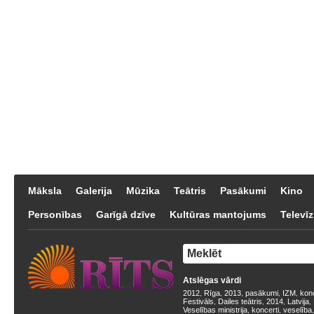
Māksla
Galerija
Mūzika
Teātris
Pasākumi
Kino
Personības
Garīgā dzīve
Kultūras mantojums
Televīz
Atslēgas vārdi
2012
Rīga
2013
pasākumi
IZM
kon
,
,
,
,
,
Festivāls
Dailes teātris
2014
Latvija
,
,
,
,
Veselības ministrija
koncerti
veselība
,
,