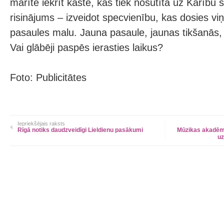
mārīte iekrīt kastē, kas tiek nosūtīta uz Karību s
risinājums – izveidot specvienību, kas dosies viņ
pasaules malu. Jauna pasaule, jaunas tikšanās
Vai glābēji paspēs ierasties laikus?
Foto: Publicitātes
Iepriekšējais raksts
Rīgā notiks daudzveidīgi Lieldienu pasākumi
Mūzikas akadēmi
uz