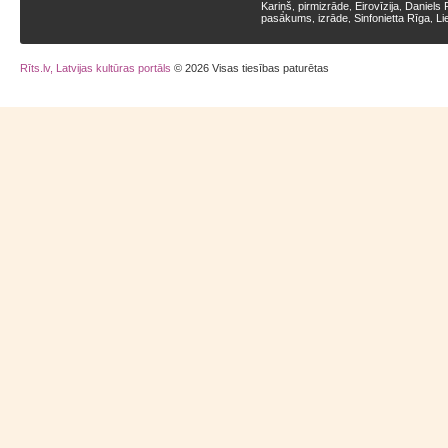
Kariņš
pirmizrāde
Eirovīzija
Daniels 
,
,
,
pasākums
izrāde
Sinfonietta Rīga
Li
,
,
,
Rīts.lv, Latvijas kultūras portāls
© 2026 Visas tiesības paturētas