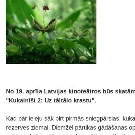
No 19. aprīļa Latvijas kinoteātros būs skatā
"Kukainīši 2: Uz tāltālo krastu".
Kad pār ieleju sāk birt pirmās sniegpārslas, kuka
rezerves ziemai. Diemžēl pārtikas gādāšanas op