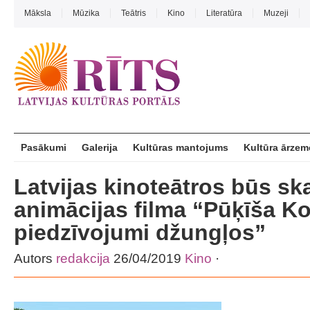
Māksla
Mūzika
Teātris
Kino
Literatūra
Muzeji
Pasākumi
Galerija
Kultūras mantojums
Kultūra ārzem
Latvijas kinoteātros būs s
animācijas filma “Pūķīša K
piedzīvojumi džungļos”
Autors
redakcija
26/04/2019
Kino
·