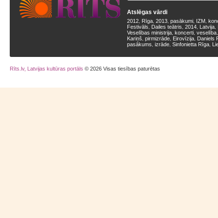
Atslēgas vārdi
2012
Rīga
2013
pasākumi
IZM
kon
,
,
,
,
,
Festivāls
Dailes teātris
2014
Latvija
,
,
,
,
Veselības ministrija
koncerti
veselība
,
,
Kariņš
pirmizrāde
Eirovīzija
Daniels 
,
,
,
pasākums
izrāde
Sinfonietta Rīga
Li
,
,
,
Rīts.lv, Latvijas kultūras portāls
© 2026 Visas tiesības paturētas