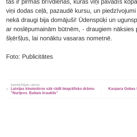
tās ir pirmās brīvdienas, kuras viņi pavadīs kopā
viņi dodas ceļā, pazaudē kursu, un piedzīvojum
nekā draugi bija domājuši! Ūdenspūķi un ugunsp
ar noslēpumainām būtnēm, - draugiem nāksies 
šķēršļus, lai nonāktu vasaras nometnē.
Foto: Publicitātes
Iepriekšējais raksts
Latvijas kinoteātros sāk rādīt biogrāfisko drāmu
Kaspara Gobas fi
"Nurijevs. Baltais krauklis"