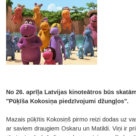
No 26. aprīļa Latvijas kinoteātros būs skatā
"Pūķīša Kokosiņa piedzīvojumi džungļos".
Mazais pūķītis Kokosiņš pirmo reizi dodas uz v
ar saviem draugiem Oskaru un Matildi. Viņi ir prie