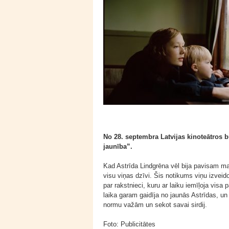
No 28. septembra Latvijas kinoteātros 
jaunība”.
Kad Astrīda Lindgrēna vēl bija pavisam ma
visu viņas dzīvi. Šis notikums viņu izvei
par rakstnieci, kuru ar laiku iemīļoja visa p
laika garam gaidīja no jaunās Astrīdas, un
normu važām un sekot savai sirdij.
Foto: Publicitātes