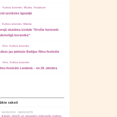
 ·
Kultūra ārzemēs
,
Mūzika
,
Pasākumi
nd uzstāsies Igaunijā
 ·
Kultūra ārzemēs
,
Māksla
rejā skatāma izstāde “Drošie horizonti:
laikmetīgā keramika”
 ·
Kino
,
Kultūra ārzemēs
ākas jau piektais Baltijas filmu festivāls
 ·
Kino
,
Kultūra ārzemēs
filmu festivāls Londonā – no 28. oktobra
ākie raksti
04/08/2026 ·
NEEKSISTE
Kāpēc vīrieši un sievietes internetā izvēlas