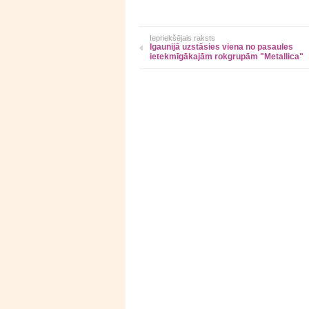
Iepriekšējais raksts
Igaunijā uzstāsies viena no pasaules
ietekmīgākajām rokgrupām "Metallica"