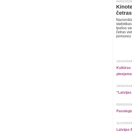
04/02/2026
Kinote
četras
Nacionāla
statistika
īpašus sa
četras vie
pirmoreiz
10/10/2024
Kultūras 
pieejamai
19/04/2024
“Latvijas
05/03/2024
Pasniegt
11/12/2023
Latvijas 