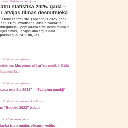
 ·
Kino
,
Kultūras mantojums
ātru statistika 2025. gadā –
 Latvijas filmas desmitniekā
is Kino centrs (NKC) apkopojis 2025. gada
s datus filmu izrādīšanā, atklājot vairākus
sniegumus – populārāko filmu desmitniekā ir
tējās filmas, Latvijas kino tirgus daļa
 pārsniegusi 24 % un, kas…
 ·
Kultūras mantojums
ministre: Mežotnes pilij arī turpmāk ir jābūt
 sabiedrībai
 ·
Kultūras mantojums
 gada monēta 2023” – “Zvaigžņu putekļi”
 ·
Kultūras mantojums
,
Pasākumi
as “Boņuks 2023” balvas
 ·
Kultūras mantojums
Banka izlaiž modes vēsturei veltītu