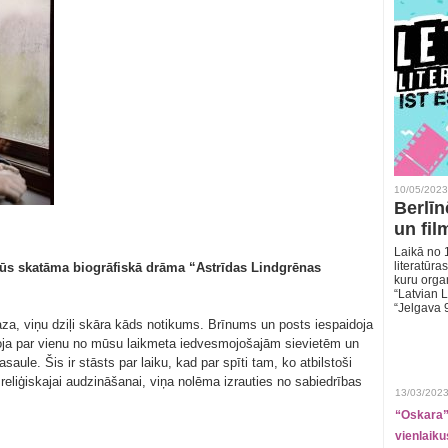
10/05/2023
Berlīn
un fil
Laikā no 1
literatūras
būs skatāma biogrāfiskā drāma “Astrīdas Lindgrēnas
kuru organ
“Latvian L
“Jelgava 
za, viņu dziļi skāra kāds notikums. Brīnums un posts iespaidoja
doja par vienu no mūsu laikmeta iedvesmojošajām sievietēm un
asaule. Šis ir stāsts par laiku, kad par spīti tam, ko atbilstoši
 reliģiskajai audzināšanai, viņa nolēma izrauties no sabiedrības
13/03/2023
“Oskara” 
vienlaiku