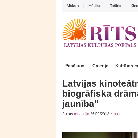
Māksla
Mūzika
Teātris
Kin
Pasākumi
Galerija
Kultūras 
Latvijas kinoteā
biogrāfiska drām
jaunība”
Autors
redakcija
26/09/2018
Kino
·