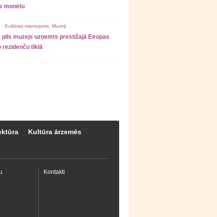
as monētu
 ·
Kultūras mantojums
,
Muzeji
 pils muzejs uzņemts prestižajā Eiropas
 rezidenču tīklā
ektūra
Kultūra ārzemēs
u
Kontakti