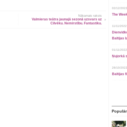
02/12/2022
The Week
Nākamais raksts
Valmieras teātra jaunajā sezonā uzsvars uz
Cilvēku. Nemirstību. Fantastiku.
11/11/2022
Dienvidko
Baltijas 
01/11/2022
Ņujorkā s
28/10/2022
Baltijas 
Populār