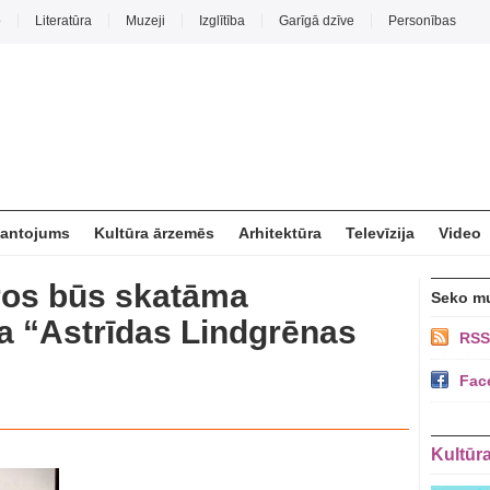
o
Literatūra
Muzeji
Izglītība
Garīgā dzīve
Personības
mantojums
Kultūra ārzemēs
Arhitektūra
Televīzija
Video
tros būs skatāma
Seko m
a “Astrīdas Lindgrēnas
RSS
Fac
Kultūr