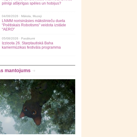
pilnīgi atšķirīgas spēles un hobijus?
04/08/2026 ·
Māksla
,
Muzeji
LNMM norisināsies mākslinieču dueta
“Poētiskais Robotisms” veidota izstāde
“AERO”
05/08/2026 ·
Pasākumi
Izziņota 26. Starptautiskā Baha
kamermūzikas festivāla programma
as mantojums