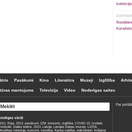
kolekcij
21/07/2023
Rundāles
Karalisko
ātris
Pasākumi
Kino
Literatūra
Muzeji
Izglītība
Arhit
tūras mantojums
Televīzija
Video
Noderīgas saites
Par portāl
Atslēgas vārdi
2012
Rīga
2013
pasākumi
IZM
koncerts
izglītība
COVID-19
Izstāde
,
,
,
,
,
,
,
,
,
estivāls
Dailes teātris
2014
Latvija
Latvijas Dabas muzejs
LIZDA
,
,
,
,
,
,
eselības ministrija
koncerti
veselība
Kariņa valdība
mākslinieki
Krišjānis
,
,
,
,
,