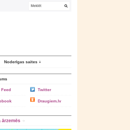
Noderīgas saites
ums
 Feed
Twitter
ebook
Draugiem.lv
a ārzemēs