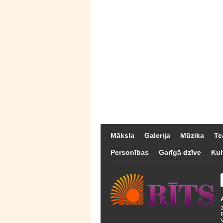
Māksla
Galerija
Mūzika
Te
Personības
Garīgā dzīve
Kul
F
V