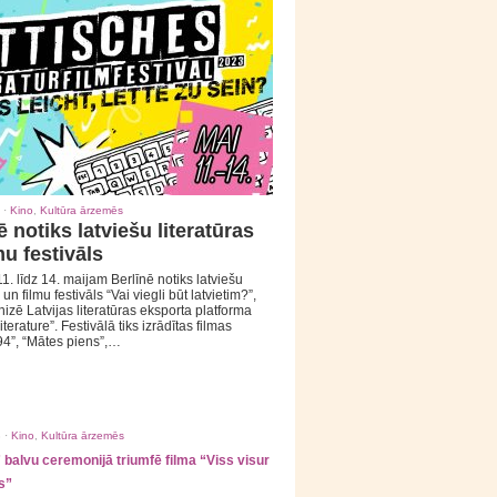
 ·
Kino
,
Kultūra ārzemēs
ē notiks latviešu literatūras
mu festivāls
1. līdz 14. maijam Berlīnē notiks latviešu
 un filmu festivāls “Vai viegli būt latvietim?”,
izē Latvijas literatūras eksporta platforma
iterature”. Festivālā tiks izrādītas filmas
94”, “Mātes piens”,…
 ·
Kino
,
Kultūra ārzemēs
balvu ceremonijā triumfē filma “Viss visur
s”