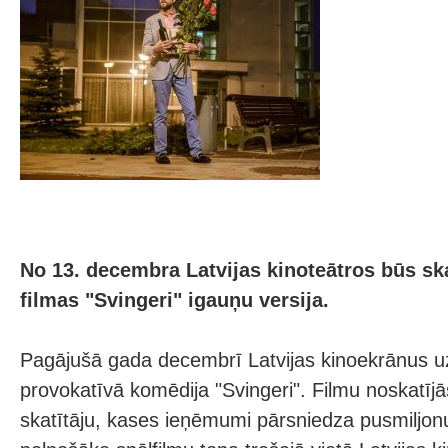
No 13. decembra Latvijas kinoteātros būs s
filmas "Svingeri" igauņu versija.
Pagājušā gada decembrī Latvijas kinoekrānus u
provokatīvā komēdija "Svingeri". Filmu noskatīj
skatītāju, kases ieņēmumi pārsniedza pusmiljonu 