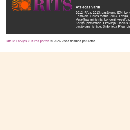
Atslēgas vārdi
2012
Rīga
2013
pasākumi
IZM
kon
,
,
,
,
,
Festivāls
Dailes teātris
2014
Latvija
,
,
,
,
Veselības ministrija
koncerti
veselība
,
,
Kariņš
pirmizrāde
Eirovīzija
Daniels 
,
,
,
pasākums
izrāde
Sinfonietta Rīga
Li
,
,
,
Rīts.lv, Latvijas kultūras portāls
© 2026 Visas tiesības paturētas