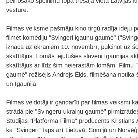
pelnošāko spēlfilmu topa trešajā vietā Latvijas k
vēsturē.
Filmas veiksme pašmāju kino tirgū radīja ideju p
filmēt komēdiju "Svingeri igauņu gaumē" ("Svinge
iznāca uz ekrāniem 10. novembrī, pulcinot uz šo
skatītājus. Lomās iejutušies slaveni Igaunijas akt
skatītājus ar līdz šim neierastām lomām. Filmu 
gaumē" režisējis Andrejs Ēķis, filmēšana notika 
un Igaunijā.
Filmas veidotāji ir gandarīti par filmas veiksmi k
strādā pie "Svingeru ukraiņu gaumē" pirmizrādes
Studijas "Platforma Filma" producents Kristians A
ka "Svingeri" taps arī Lietuvā, Somijā un Norvēģi