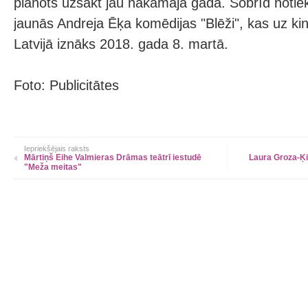
plānots uzsākt jau nākamajā gadā. Šobrīd notiek
jaunās Andreja Ēķa komēdijas "Blēži", kas uz ki
Latvijā iznāks 2018. gada 8. martā.
Foto: Publicitātes
Iepriekšējais raksts
Mārtiņš Eihe Valmieras Drāmas teātrī iestudē
Laura Groza-Ķib
"Meža meitas"