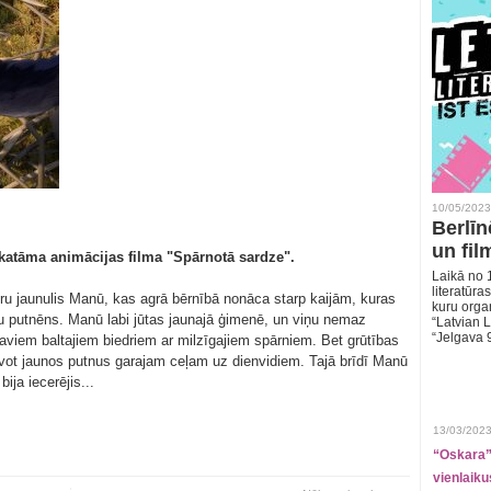
10/05/2023
Berlīn
un fil
skatāma animācijas filma "Spārnotā sardze".
Laikā no 1
literatūras
īru jaunulis Manū, kas agrā bērnībā nonāca starp kaijām, kuras
kuru organ
iņu putnēns. Manū labi jūtas jaunajā ģimenē, un viņu nemaz
“Latvian L
“Jelgava 
saviem baltajiem biedriem ar milzīgajiem spārniem. Bet grūtības
vot jaunos putnus garajam ceļam uz dienvidiem. Tajā brīdī Manū
ija iecerējis...
13/03/2023
“Oskara” 
vienlaiku