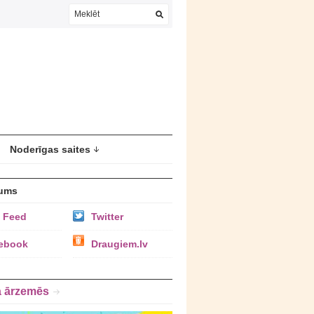
Noderīgas saites
ums
 Feed
Twitter
ebook
Draugiem.lv
a ārzemēs