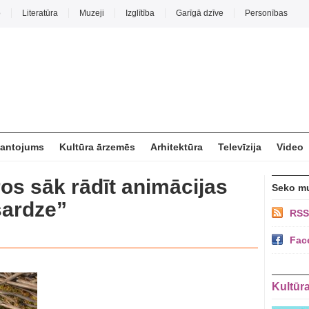
o
Literatūra
Muzeji
Izglītība
Garīgā dzīve
Personības
mantojums
Kultūra ārzemēs
Arhitektūra
Televīzija
Video
ros sāk rādīt animācijas
Seko m
sardze”
RSS
Fac
Kultūr