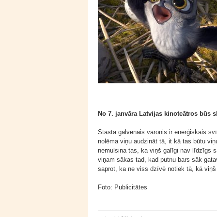
No 7. janvāra Latvijas kinoteātros būs 
Stāsta galvenais varonis ir enerģiskais sv
nolēma viņu audzināt tā, it kā tas būtu v
nemulsina tas, ka viņš galīgi nav līdzīgs 
viņam sākas tad, kad putnu bars sāk gata
saprot, ka ne viss dzīvē notiek tā, kā viņš b
Foto: Publicitātes