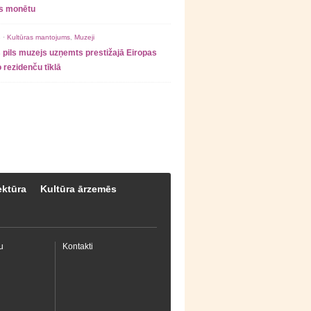
as monētu
 ·
Kultūras mantojums
,
Muzeji
 pils muzejs uzņemts prestižajā Eiropas
 rezidenču tīklā
ektūra
Kultūra ārzemēs
u
Kontakti