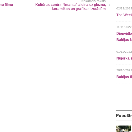
Nākamais raksts
mu filmu
Kultūras centrs “Imanta” aicina uz gleznu,
keramikas un grafikas izstādēm
02/12/2022
The Week
11/11/2022
Dienvidko
Baltijas 
01/11/2022
Ņujorkā s
28/10/2022
Baltijas 
Populār