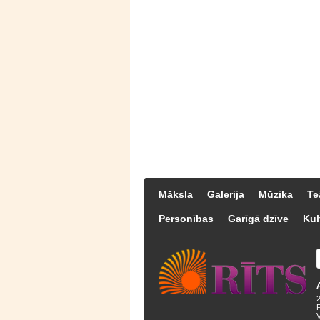
Māksla
Galerija
Mūzika
Te
Personības
Garīgā dzīve
Kul
F
V