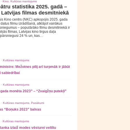
 ·
Kino
,
Kultūras mantojums
ātru statistika 2025. gadā –
 Latvijas filmas desmitniekā
is Kino centrs (NKC) apkopojis 2025. gada
s datus filmu izrādīšanā, atklājot vairākus
sniegumus – populārāko filmu desmitniekā ir
tējās filmas, Latvijas kino tirgus daļa
 pārsniegusi 24 % un, kas…
 ·
Kultūras mantojums
ministre: Mežotnes pilij arī turpmāk ir jābūt
 sabiedrībai
 ·
Kultūras mantojums
 gada monēta 2023” – “Zvaigžņu putekļi”
 ·
Kultūras mantojums
,
Pasākumi
as “Boņuks 2023” balvas
 ·
Kultūras mantojums
Banka izlaiž modes vēsturei veltītu