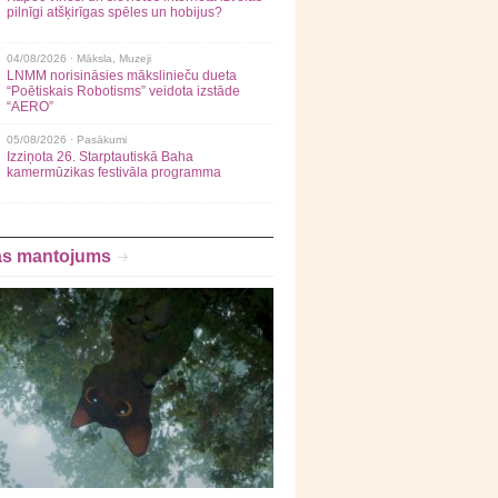
pilnīgi atšķirīgas spēles un hobijus?
04/08/2026 ·
Māksla
,
Muzeji
LNMM norisināsies mākslinieču dueta
“Poētiskais Robotisms” veidota izstāde
“AERO”
05/08/2026 ·
Pasākumi
Izziņota 26. Starptautiskā Baha
kamermūzikas festivāla programma
as mantojums