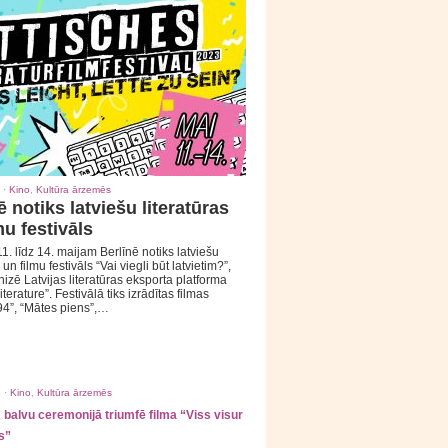
 ·
Kino
,
Kultūra ārzemēs
ē notiks latviešu literatūras
mu festivāls
1. līdz 14. maijam Berlīnē notiks latviešu
 un filmu festivāls “Vai viegli būt latvietim?”,
izē Latvijas literatūras eksporta platforma
iterature”. Festivālā tiks izrādītas filmas
94”, “Mātes piens”,…
 ·
Kino
,
Kultūra ārzemēs
balvu ceremonijā triumfē filma “Viss visur
s”