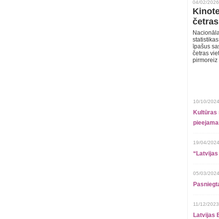
04/02/2026
Kinote
četras
Nacionāla
statistika
īpašus sa
četras vie
pirmoreiz
10/10/2024
Kultūras 
pieejamai
19/04/2024
“Latvijas
05/03/2024
Pasniegt
11/12/2023
Latvijas 