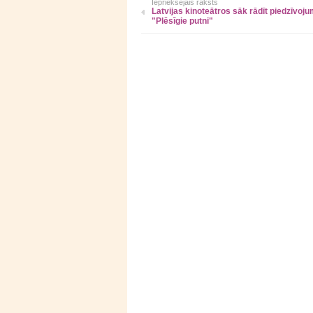
Iepriekšējais raksts
Latvijas kinoteātros sāk rādīt piedzīvoju
"Plēsīgie putni"