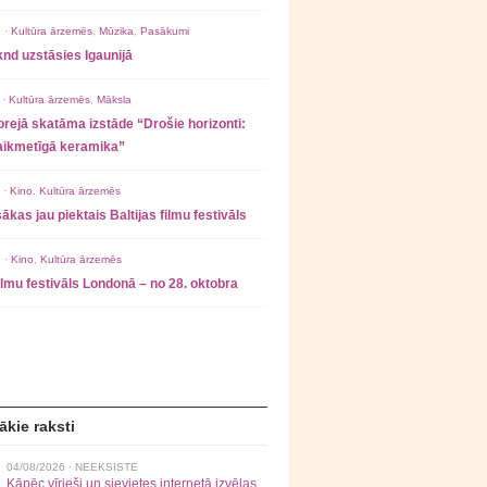
 ·
Kultūra ārzemēs
,
Mūzika
,
Pasākumi
nd uzstāsies Igaunijā
 ·
Kultūra ārzemēs
,
Māksla
rejā skatāma izstāde “Drošie horizonti:
laikmetīgā keramika”
 ·
Kino
,
Kultūra ārzemēs
ākas jau piektais Baltijas filmu festivāls
 ·
Kino
,
Kultūra ārzemēs
filmu festivāls Londonā – no 28. oktobra
ākie raksti
04/08/2026 ·
NEEKSISTE
Kāpēc vīrieši un sievietes internetā izvēlas