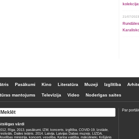
kolekcij
21/07/2023
Rundāles
Karalisko
ātris
Pasākumi
Kino
Literatūra
Muzeji
Izglītība
Arhit
tūras mantojums
Televīzija
Video
Noderīgas saites
Par portāl
Atslēgas vārdi
2012
Rīga
2013
pasākumi
IZM
koncerts
izglītība
COVID-19
Izstāde
,
,
,
,
,
,
,
,
,
estivāls
Dailes teātris
2014
Latvija
Latvijas Dabas muzejs
LIZDA
,
,
,
,
,
,
eselības ministrija
koncerti
veselība
Kariņa valdība
mākslinieki
Krišjānis
,
,
,
,
,