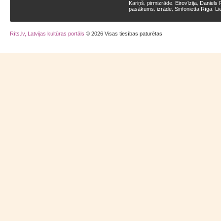
Kariņš
pirmizrāde
Eirovīzija
Daniels 
,
,
,
pasākums
izrāde
Sinfonietta Rīga
Li
,
,
,
Rīts.lv, Latvijas kultūras portāls
© 2026 Visas tiesības paturētas