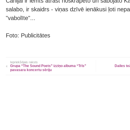
Čārlijai ir lemts atrast noskrāpēto un sabojāto K
salabo, ir skaidrs - viņas dzīvē ienākusi ļoti ne
"vabolīte"...
Foto: Publicitātes
Iepriekšējais raksts
Grupa “The Sound Poets” izziņo albuma “Trīs”
Dailes te
pavasara koncertu sēriju