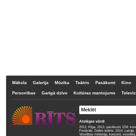
Māksla
Galerija
Mūzika
Teātris
Pasākumi
Kino
Personības
Garīgā dzīve
Kultūras mantojums
Televīz
Atslēgas vārdi
2012
Rīga
2013
pasākumi
IZM
kon
,
,
,
,
,
Festivāls
Dailes teātris
2014
Latvija
,
,
,
,
Veselības ministrija
koncerti
veselība
,
,