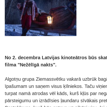
No 2. decembra Latvijas kinoteātros būs ska
filma "Nežēlīgā nakts".
Algotņu grupa Ziemassvētku vakarā uzbrūk bag
īpašumam un saņem visus ķīlniekos. Taču viņie
turpat namā atrodas vēl kāds, kurš kļūs par neg
pārsteigumu un izrādīsies ļaundaru sīvākais preti