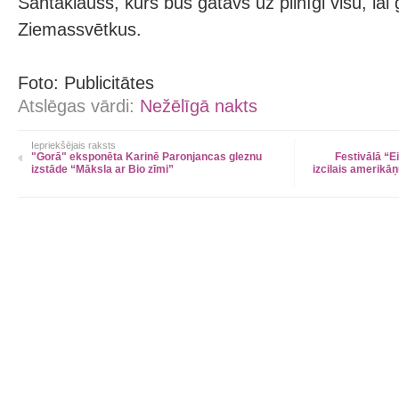
Santaklauss, kurš būs gatavs uz pilnīgi visu, lai
Ziemassvētkus.
Foto: Publicitātes
Atslēgas vārdi:
Nežēlīgā nakts
Iepriekšējais raksts
"Gorā" eksponēta Karinē Paronjancas gleznu
Festivālā “E
izstāde “Māksla ar Bio zīmi”
izcilais amerikā