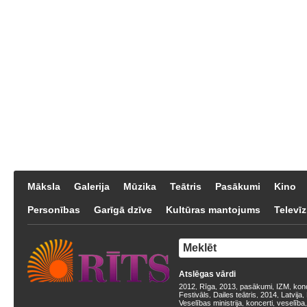
Māksla
Galerija
Mūzika
Teātris
Pasākumi
Kino
Personības
Garīgā dzīve
Kultūras mantojums
Televīz
Atslēgas vārdi
2012
Rīga
2013
pasākumi
IZM
kon
,
,
,
,
,
Festivāls
Dailes teātris
2014
Latvija
,
,
,
,
Veselības ministrija
koncerti
veselība
,
,