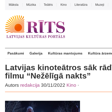
Māksla
Mūzika
Teātris
Kino
Literatūra
Muzeji
Pasākumi
Galerija
Kultūras mantojums
Kultūra ārzem
Latvijas kinoteātros sāk rād
filmu “Nežēlīgā nakts”
Autors
redakcija
30/11/2022
Kino
·