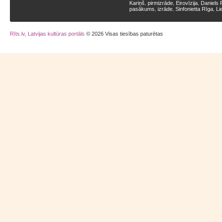
Kariņš
pirmizrāde
Eirovīzija
Daniels 
,
,
,
pasākums
izrāde
Sinfonietta Rīga
Li
,
,
,
Rīts.lv, Latvijas kultūras portāls
© 2026 Visas tiesības paturētas