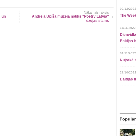
02/12/2022
Nākamais raksts
The Week
s un
Andreja Upīša muzejā notiks "Poetry Latvia"
dzejas slams
11/11/2022
Dienvidko
Baltijas 
01/11/2022
Ņujorkā s
28/10/2022
Baltijas 
Populār