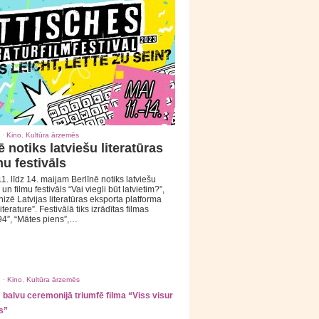
 ·
Kino
,
Kultūra ārzemēs
ē notiks latviešu literatūras
mu festivāls
1. līdz 14. maijam Berlīnē notiks latviešu
 un filmu festivāls “Vai viegli būt latvietim?”,
izē Latvijas literatūras eksporta platforma
iterature”. Festivālā tiks izrādītas filmas
94”, “Mātes piens”,…
 ·
Kino
,
Kultūra ārzemēs
balvu ceremonijā triumfē filma “Viss visur
s”