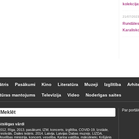
kolekcij
21/07/2023
Rundāles
Karalisko
ātris
Pasākumi
Kino
Literatūra
Muzeji
Izglītība
Arhit
tūras mantojums
Televīzija
Video
Noderīgas saites
Par portāl
Atslēgas vārdi
2012
Rīga
2013
pasākumi
IZM
koncerts
izglītība
COVID-19
Izstāde
,
,
,
,
,
,
,
,
,
estivāls
Dailes teātris
2014
Latvija
Latvijas Dabas muzejs
LIZDA
,
,
,
,
,
,
eselības ministrija
koncerti
veselība
Kariņa valdība
mākslinieki
Krišjānis
,
,
,
,
,