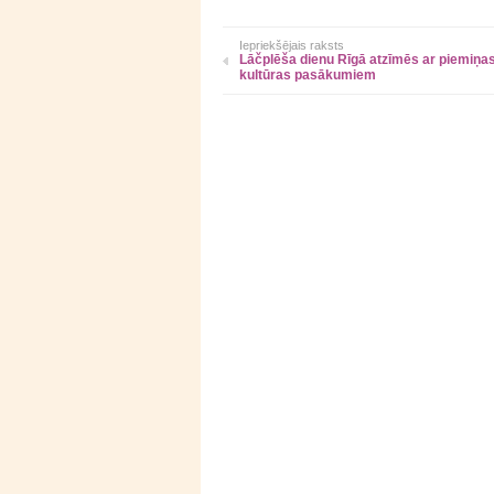
Iepriekšējais raksts
Lāčplēša dienu Rīgā atzīmēs ar piemiņa
kultūras pasākumiem