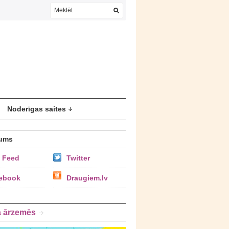
Noderīgas saites
ums
 Feed
Twitter
ebook
Draugiem.lv
a ārzemēs