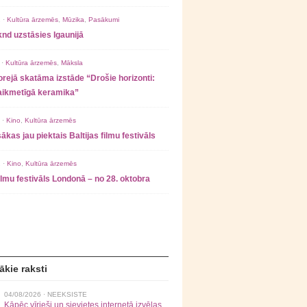
 ·
Kultūra ārzemēs
,
Mūzika
,
Pasākumi
nd uzstāsies Igaunijā
 ·
Kultūra ārzemēs
,
Māksla
rejā skatāma izstāde “Drošie horizonti:
laikmetīgā keramika”
 ·
Kino
,
Kultūra ārzemēs
ākas jau piektais Baltijas filmu festivāls
 ·
Kino
,
Kultūra ārzemēs
filmu festivāls Londonā – no 28. oktobra
ākie raksti
04/08/2026 ·
NEEKSISTE
Kāpēc vīrieši un sievietes internetā izvēlas