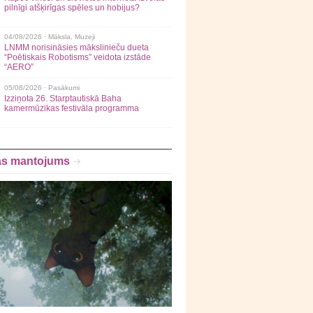
pilnīgi atšķirīgas spēles un hobijus?
04/08/2026 ·
Māksla
,
Muzeji
LNMM norisināsies mākslinieču dueta
“Poētiskais Robotisms” veidota izstāde
“AERO”
05/08/2026 ·
Pasākumi
Izziņota 26. Starptautiskā Baha
kamermūzikas festivāla programma
as mantojums