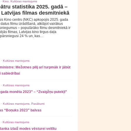
 ·
Kino
,
Kultūras mantojums
ātru statistika 2025. gadā –
 Latvijas filmas desmitniekā
is Kino centrs (NKC) apkopojis 2025. gada
s datus filmu izrādīšanā, atklājot vairākus
sniegumus – populārāko filmu desmitniekā ir
tējās filmas, Latvijas kino tirgus daļa
 pārsniegusi 24 % un, kas…
 ·
Kultūras mantojums
ministre: Mežotnes pilij arī turpmāk ir jābūt
 sabiedrībai
 ·
Kultūras mantojums
 gada monēta 2023” – “Zvaigžņu putekļi”
 ·
Kultūras mantojums
,
Pasākumi
as “Boņuks 2023” balvas
 ·
Kultūras mantojums
Banka izlaiž modes vēsturei veltītu