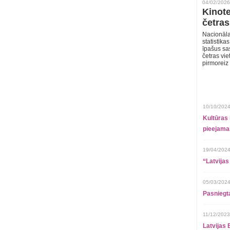
04/02/2026
Kinote
četras
Nacionāla
statistika
īpašus sa
četras vie
pirmoreiz
10/10/2024
Kultūras 
pieejamai
19/04/2024
“Latvijas
05/03/2024
Pasniegt
11/12/2023
Latvijas 