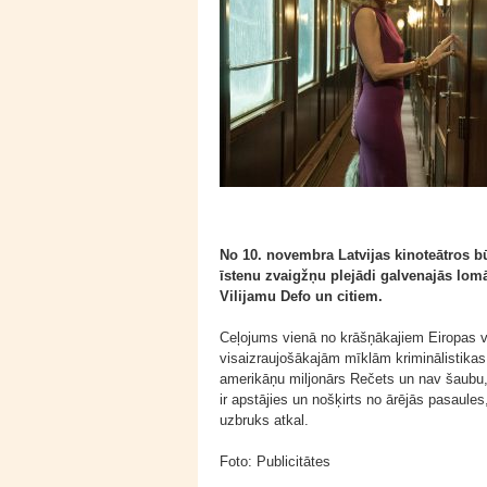
No 10. novembra Latvijas kinoteātros b
īstenu zvaigžņu plejādi galvenajās lomā
Vilijamu Defo un citiem.
Ceļojums vienā no krāšņākajiem Eiropas v
visaizraujošākajām mīklām kriminālistikas
amerikāņu miljonārs Rečets un nav šaubu, 
ir apstājies un nošķirts no ārējās pasaule
uzbruks atkal.
Foto: Publicitātes