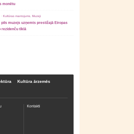
as monētu
 ·
Kultūras mantojums
,
Muzeji
 pils muzejs uzņemts prestižajā Eiropas
 rezidenču tīklā
ektūra
Kultūra ārzemēs
u
Kontakti