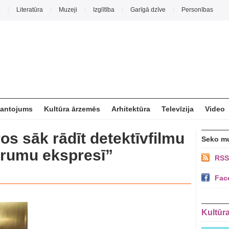
o
Literatūra
Muzeji
Izglītība
Garīgā dzīve
Personības
mantojums
Kultūra ārzemēs
Arhitektūra
Televīzija
Video
ros sāk rādīt detektīvfilmu
Seko m
trumu ekspresī”
RSS
Fac
Kultūr