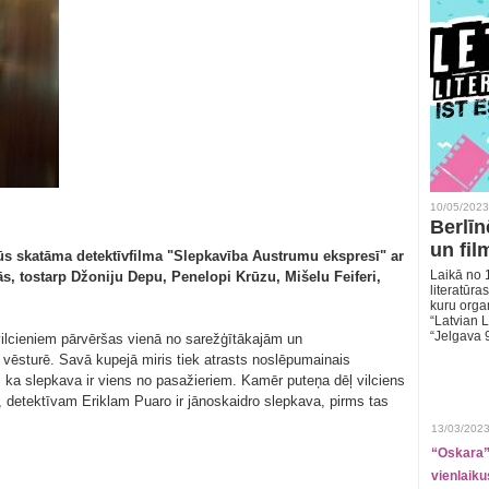
10/05/2023
Berlīn
un fil
ūs skatāma detektīvfilma "Slepkavība Austrumu ekspresī" ar
Laikā no 1
s, tostarp Džoniju Depu, Penelopi Krūzu, Mišelu Feiferi,
literatūras
kuru organ
“Latvian L
“Jelgava 
ilcieniem pārvēršas vienā no sarežģītākajām un
 vēsturē. Savā kupejā miris tiek atrasts noslēpumainais
ka slepkava ir viens no pasažieriem. Kamēr puteņa dēļ vilciens
s, detektīvam Eriklam Puaro ir jānoskaidro slepkava, pirms tas
13/03/2023
“Oskara” 
vienlaiku