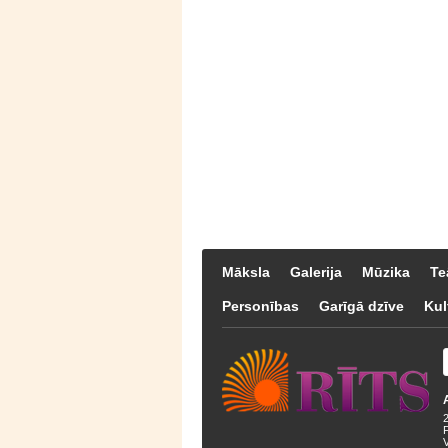
Māksla
Galerija
Mūzika
Te
Personības
Garīgā dzīve
Kul
F
V