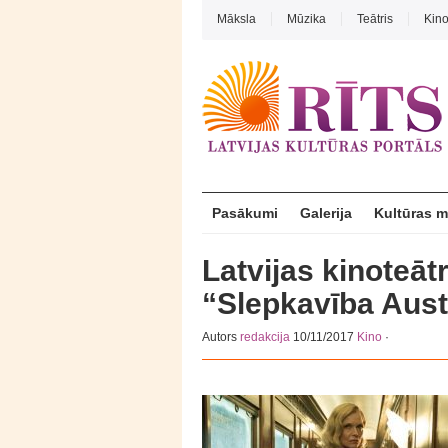
Māksla
Mūzika
Teātris
Kin
Pasākumi
Galerija
Kultūras 
Latvijas kinoteāt
“Slepkavība Aus
Autors
redakcija
10/11/2017
Kino
·