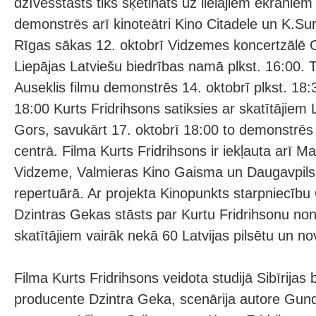
dzīvesstāsts tiks šķetināts uz lielajiem ekrāniem 
demonstrēs arī kinoteātri Kino Citadele un K.Su
Rīgas sākas 12. oktobrī Vidzemes koncertzālē C
Liepājas Latviešu biedrības namā plkst. 16:00. T
Auseklis filmu demonstrēs 14. oktobrī plkst. 18:3
18:00 Kurts Fridrihsons satiksies ar skatītājiem
Gors, savukārt 17. oktobrī 18:00 to demonstrēs 
centrā. Filma Kurts Fridrihsons ir iekļauta arī M
Vidzeme, Valmieras Kino Gaisma un Daugavpils
repertuārā. Ar projekta Kinopunkts starpniecī
Dzintras Gekas stāsts par Kurtu Fridrihsonu non
skatītājiem vairāk nekā 60 Latvijas pilsētu un n
Filma Kurts Fridrihsons veidota studijā Sibīrijas 
producente Dzintra Geka, scenārija autore Gu