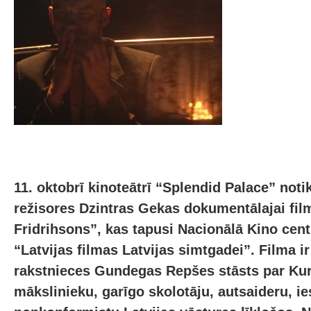
11. oktobrī kinoteātrī “Splendid Palace” noti
režisores Dzintras Gekas dokumentālajai fil
Fridrihsons”, kas tapusi Nacionālā Kino ce
“Latvijas filmas Latvijas simtgadei”. Filma i
rakstnieces Gundegas Repšes stāsts par Kur
mākslinieku, garīgo skolotāju, autsaideru, ie