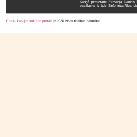
Kariņš
pirmizrāde
Eirovīzija
Daniels 
,
,
,
pasākums
izrāde
Sinfonietta Rīga
Li
,
,
,
Rīts.lv, Latvijas kultūras portāls
© 2026 Visas tiesības paturētas