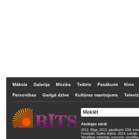
Māksla
Galerija
Mūzika
Teātris
Pasākumi
Kino
Personības
Garīgā dzīve
Kultūras mantojums
Televīz
Atslēgas vārdi
2012
Rīga
2013
pasākumi
IZM
kon
,
,
,
,
,
Festivāls
Dailes teātris
2014
Latvija
,
,
,
,
Veselības ministrija
koncerti
veselība
,
,