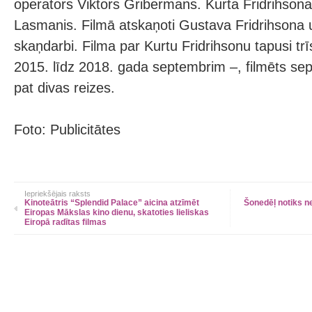
operators Viktors Gribermans. Kurta Fridrihsona
Lasmanis. Filmā atskaņoti Gustava Fridrihsona
skaņdarbi. Filma par Kurtu Fridrihsonu tapusi t
2015. līdz 2018. gada septembrim –, filmēts sept
pat divas reizes.
Foto: Publicitātes
Iepriekšējais raksts
Kinoteātris “Splendid Palace” aicina atzīmēt
Šonedēļ notiks n
Eiropas Mākslas kino dienu, skatoties lieliskas
Eiropā radītas filmas