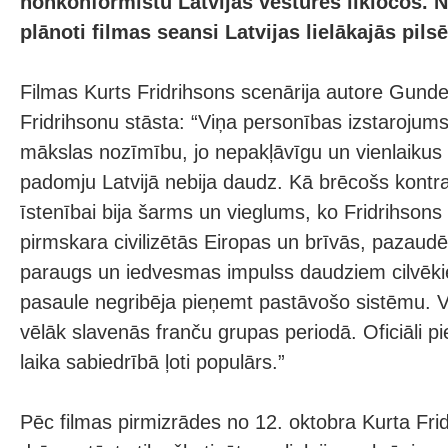
nonkonformistu Latvijas vēstures līkločos. N
plānoti filmas seansi Latvijas lielākajās pilsē
Filmas Kurts Fridrihsons scenārija autore Gund
Fridrihsonu stāsta: “Viņa personības izstarojums
mākslas nozīmību, jo nepakļāvīgu un vienlaikus 
padomju Latvijā nebija daudz. Kā brēcošs kontr
īstenībai bija šarms un vieglums, ko Fridrihsons
pirmskara civilizētās Eiropas un brīvās, pazaudēt
paraugs un iedvesmas impulss daudziem cilvēki
pasaule negribēja pieņemt pastāvošo sistēmu. Vis
vēlāk slavenās franču grupas periodā. Oficiāli pi
laika sabiedrībā ļoti populārs.”
Pēc filmas pirmizrādes no 12. oktobra Kurta Frid