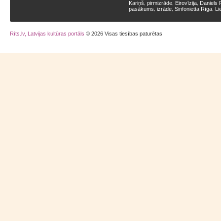
Kariņš
pirmizrāde
Eirovīzija
Daniels 
,
,
,
pasākums
izrāde
Sinfonietta Rīga
Li
,
,
,
Rīts.lv, Latvijas kultūras portāls
© 2026 Visas tiesības paturētas