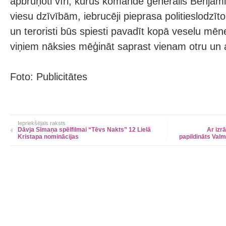
apbruņoti vīri, kurus komandē ģenerālis Benjam
viesu dzīvībām, iebrucēji pieprasa politieslodzīto
un teroristi būs spiesti pavadīt kopā veselu mēnes
viņiem nāksies mēģināt saprast vienam otru un 
Foto: Publicitātes
Iepriekšējais raksts
Dāvja Sīmaņa spēlfilmai “Tēvs Nakts” 12 Lielā
Ar izr
Kristapa nominācijas
papildināts Valm