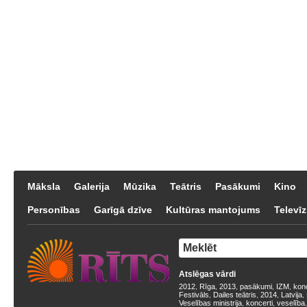
Māksla
Galerija
Mūzika
Teātris
Pasākumi
Kino
Personības
Garīgā dzīve
Kultūras mantojums
Televīz
Atslēgas vārdi
2012
Rīga
2013
pasākumi
IZM
kon
,
,
,
,
,
Festivāls
Dailes teātris
2014
Latvija
,
,
,
,
Veselības ministrija
koncerti
veselība
,
,