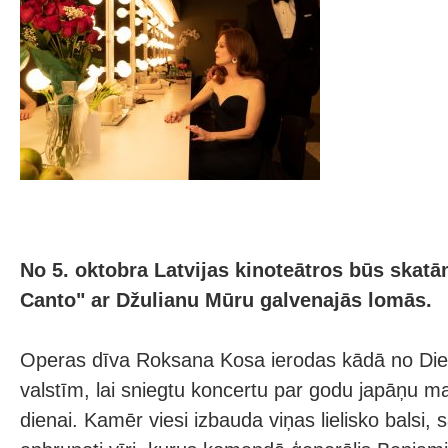
No 5. oktobra Latvijas kinoteātros būs skat
Canto" ar Džulianu Mūru galvenajās lomās.
Operas dīva Roksana Kosa ierodas kādā no Di
valstīm, lai sniegtu koncertu par godu japāņu 
dienai. Kamēr viesi izbauda viņas lielisko balsi,