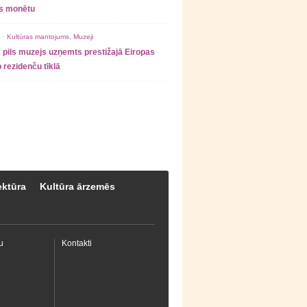
as monētu
 ·
Kultūras mantojums
,
Muzeji
 pils muzejs uzņemts prestižajā Eiropas
 rezidenču tīklā
ektūra
Kultūra ārzemēs
u
Kontakti