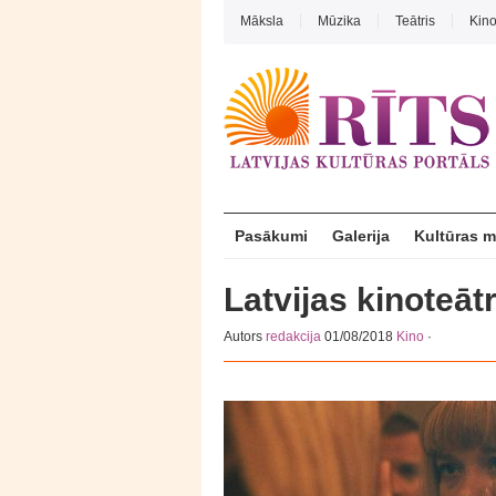
Māksla
Mūzika
Teātris
Kin
Pasākumi
Galerija
Kultūras 
Latvijas kinoteāt
Autors
redakcija
01/08/2018
Kino
·