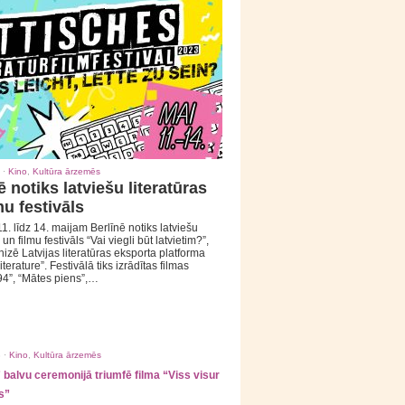
 ·
Kino
,
Kultūra ārzemēs
ē notiks latviešu literatūras
mu festivāls
1. līdz 14. maijam Berlīnē notiks latviešu
 un filmu festivāls “Vai viegli būt latvietim?”,
izē Latvijas literatūras eksporta platforma
iterature”. Festivālā tiks izrādītas filmas
94”, “Mātes piens”,…
 ·
Kino
,
Kultūra ārzemēs
balvu ceremonijā triumfē filma “Viss visur
s”