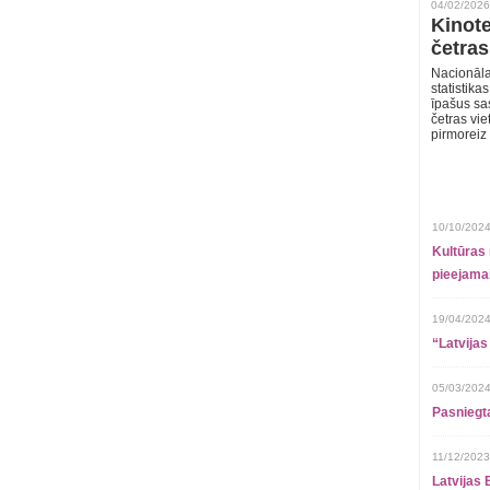
04/02/2026
Kinote
četras
Nacionāla
statistika
īpašus sa
četras vie
pirmoreiz
10/10/2024
Kultūras 
pieejamai
19/04/2024
“Latvijas
05/03/2024
Pasniegt
11/12/2023
Latvijas 