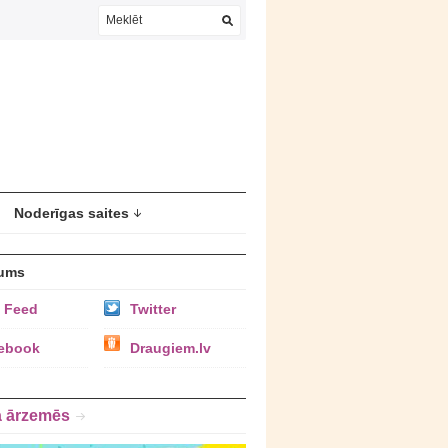
Noderīgas saites
ums
 Feed
Twitter
ebook
Draugiem.lv
a ārzemēs