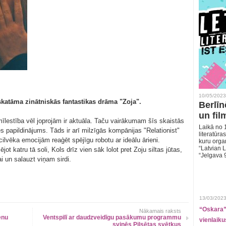
10/05/2023
skatāma zinātniskās fantastikas drāma "Zoja".
Berlīn
un fil
mīlestība vēl joprojām ir aktuāla. Taču vairākumam šīs skaistās
Laikā no 1
ves papildinājums. Tāds ir arī milzīgās kompānijas "Relationist"
literatūras
cilvēka emocijām reaģēt spējīgu robotu ar ideālu ārieni.
kuru organ
“Latvian L
jot katru tā soli, Kols drīz vien sāk lolot pret Zoju siltas jūtas,
“Jelgava 
ai un salauzt viņam sirdi.
13/03/2023
“Oskara” 
Nākamais raksts
enu
Ventspilī ar daudzveidīgu pasākumu programmu
vienlaiku
svinēs Pilsētas svētkus