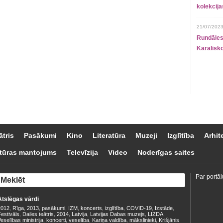
kolekcij
21/07/2023
Rundāles
Karalisko
ātris
Pasākumi
Kino
Literatūra
Muzeji
Izglītība
Arhit
tūras mantojums
Televīzija
Video
Noderīgas saites
Par portāl
Atslēgas vārdi
2012
Rīga
2013
pasākumi
IZM
koncerts
izglītība
COVID-19
Izstāde
,
,
,
,
,
,
,
,
,
estivāls
Dailes teātris
2014
Latvija
Latvijas Dabas muzejs
LIZDA
,
,
,
,
,
,
eselības ministrija
koncerti
veselība
Kariņa valdība
mākslinieki
Krišjānis
,
,
,
,
,