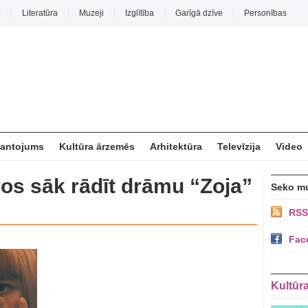
o
Literatūra
Muzeji
Izglītība
Garīgā dzīve
Personības
mantojums
Kultūra ārzemēs
Arhitektūra
Televīzija
Video
ros sāk rādīt drāmu “Zoja”
Seko m
RSS
Fac
Kultūr