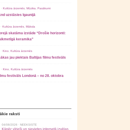
 ·
Kultūra ārzemēs
,
Mūzika
,
Pasākumi
nd uzstāsies Igaunijā
 ·
Kultūra ārzemēs
,
Māksla
rejā skatāma izstāde “Drošie horizonti:
laikmetīgā keramika”
 ·
Kino
,
Kultūra ārzemēs
ākas jau piektais Baltijas filmu festivāls
 ·
Kino
,
Kultūra ārzemēs
filmu festivāls Londonā – no 28. oktobra
ākie raksti
04/08/2026 ·
NEEKSISTE
Kāpēc vīrieši un sievietes internetā izvēlas