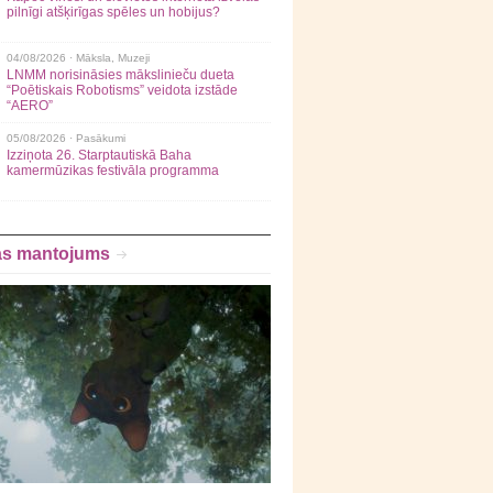
pilnīgi atšķirīgas spēles un hobijus?
04/08/2026 ·
Māksla
,
Muzeji
LNMM norisināsies mākslinieču dueta
“Poētiskais Robotisms” veidota izstāde
“AERO”
05/08/2026 ·
Pasākumi
Izziņota 26. Starptautiskā Baha
kamermūzikas festivāla programma
as mantojums