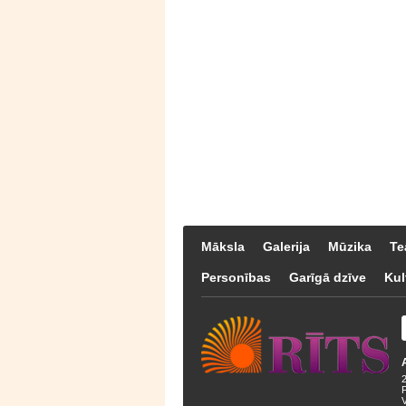
Māksla
Galerija
Mūzika
Te
Personības
Garīgā dzīve
Kul
F
V