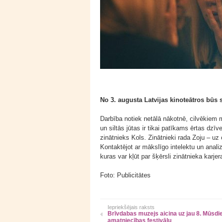
No 3. augusta Latvijas kinoteātros būs 
Darbība notiek netālā nākotnē, cilvēkiem 
un siltās jūtas ir tikai patīkams ērtas dzī
zinātnieks Kols. Zinātnieki rada Zoju – uz 
Kontaktējot ar mākslīgo intelektu un analizē
kuras var kļūt par šķērsli zinātnieka karjer
Foto: Publicitātes
Iepriekšējais raksts
Brīvdabas muzejs aicina uz jau 8. Mūsdi
amatniecības festivālu