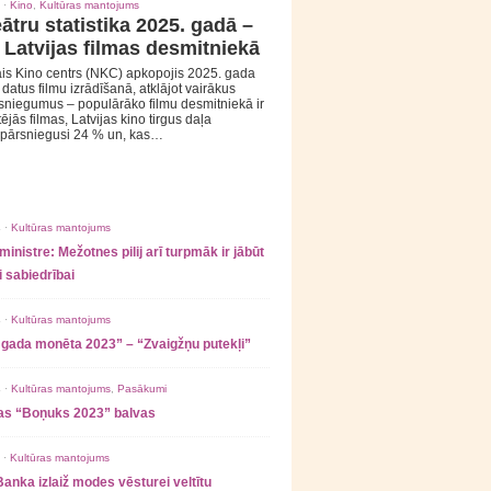
 ·
Kino
,
Kultūras mantojums
ātru statistika 2025. gadā –
 Latvijas filmas desmitniekā
is Kino centrs (NKC) apkopojis 2025. gada
s datus filmu izrādīšanā, atklājot vairākus
sniegumus – populārāko filmu desmitniekā ir
tējās filmas, Latvijas kino tirgus daļa
 pārsniegusi 24 % un, kas…
 ·
Kultūras mantojums
ministre: Mežotnes pilij arī turpmāk ir jābūt
 sabiedrībai
 ·
Kultūras mantojums
 gada monēta 2023” – “Zvaigžņu putekļi”
 ·
Kultūras mantojums
,
Pasākumi
as “Boņuks 2023” balvas
 ·
Kultūras mantojums
Banka izlaiž modes vēsturei veltītu