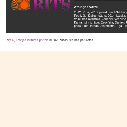
Atslēgas vārdi
2012
Rīga
2013
pasākumi
IZM
kon
,
,
,
,
,
Festivāls
Dailes teātris
2014
Latvija
,
,
,
,
Veselības ministrija
koncerti
veselība
,
,
Kariņš
pirmizrāde
Eirovīzija
Daniels 
,
,
,
pasākums
izrāde
Sinfonietta Rīga
Li
,
,
,
Rīts.lv, Latvijas kultūras portāls
© 2026 Visas tiesības paturētas