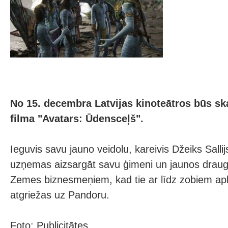
No 15. decembra Latvijas kinoteātros būs s
filma "Avatars: Ūdensceļš".
Ieguvis savu jauno veidolu, kareivis Džeiks Sallij
uzņemas aizsargāt savu ģimeni un jaunos draug
Zemes biznesmeņiem, kad tie ar līdz zobiem ap
atgriežas uz Pandoru.
Foto: Publicitātes