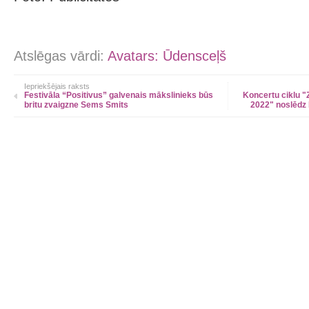
Atslēgas vārdi:
Avatars: Ūdensceļš
Iepriekšējais raksts
Festivāla “Positivus” galvenais mākslinieks būs
Koncertu ciklu "
britu zvaigzne Sems Smits
2022" noslēdz