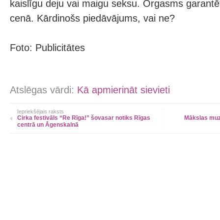
kaislīgu deju vai maigu seksu. Orgasms garantēts
cenā. Kārdinošs piedāvājums, vai ne?
Foto: Publicitātes
Atslēgas vārdi:
Kā apmierināt sievieti
Iepriekšējais raksts
Cirka festivāls “Re Rīga!” šovasar notiks Rīgas
Mākslas muz
centrā un Āgenskalnā