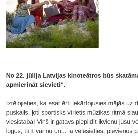
No 22. jūlija Latvijas kinoteātros būs skatā
apmierināt sievieti".
Iztēlojieties, ka esat ērti iekārtojusies mājās uz
puskails, ļoti sportisks vīrietis mūzikas ritmā sl
viesistabā! Viņš ir gatavs piepildīt ikvienu jūsu 
logus, tīrīt vannu un... ja vēlēsieties, pievienos