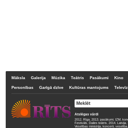
Māksla
Galerija
Mūzika
Teātris
Pasākumi
Kino
Personības
Garīgā dzīve
Kultūras mantojums
Televīz
Atslēgas vārdi
2012
Rīga
2013
pasākumi
IZM
kon
,
,
,
,
,
Festivāls
Dailes teātris
2014
Latvija
,
,
,
,
Veselības ministrija
koncerti
veselība
,
,