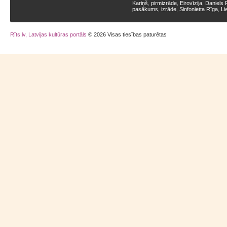
Kariņš
pirmizrāde
Eirovīzija
Daniels 
,
,
,
pasākums
izrāde
Sinfonietta Rīga
Li
,
,
,
Rīts.lv, Latvijas kultūras portāls
© 2026 Visas tiesības paturētas