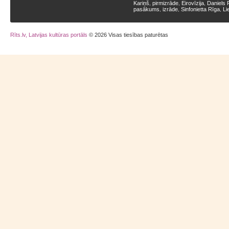
Kariņš
pirmizrāde
Eirovīzija
Daniels 
,
,
,
pasākums
izrāde
Sinfonietta Rīga
Li
,
,
,
Rīts.lv, Latvijas kultūras portāls
© 2026 Visas tiesības paturētas