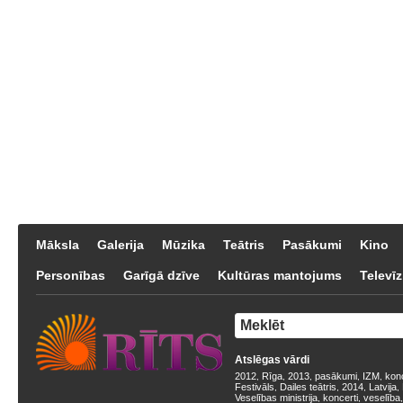
Māksla
Galerija
Mūzika
Teātris
Pasākumi
Kino
Personības
Garīgā dzīve
Kultūras mantojums
Televīz
Atslēgas vārdi
2012
Rīga
2013
pasākumi
IZM
kon
,
,
,
,
,
Festivāls
Dailes teātris
2014
Latvija
,
,
,
,
Veselības ministrija
koncerti
veselība
,
,