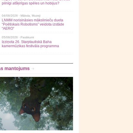
pilnīgi atšķirīgas spēles un hobijus?
04/08/2026 ·
Māksla
,
Muzeji
LNMM norisināsies mākslinieču dueta
“Poētiskais Robotisms” veidota izstāde
“AERO”
05/08/2026 ·
Pasākumi
Izziņota 26. Starptautiskā Baha
kamermūzikas festivāla programma
as mantojums