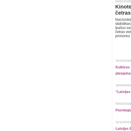
04/02/2026
Kinote
četras
Nacionāla
statistika
īpašus sa
četras vie
pirmoreiz
10/10/2024
Kultūras 
pieejamai
19/04/2024
“Latvijas
05/03/2024
Pasniegt
11/12/2023
Latvijas 