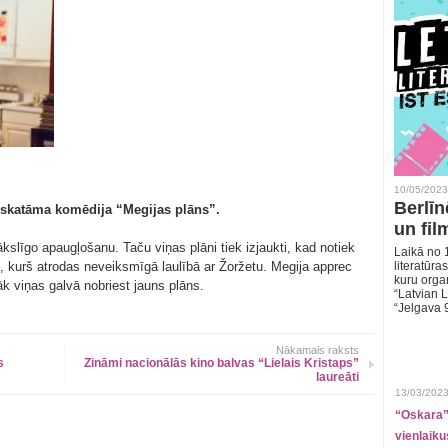
10/05/2023
Berlīn
s skatāma komēdija “Megijas plāns”.
un fil
slīgo apaugļošanu. Taču viņas plāni tiek izjaukti, kad notiek
Laikā no 1
 kurš atrodas neveiksmīgā laulībā ar Žoržetu. Megija apprec
literatūras
kuru organ
k viņas galvā nobriest jauns plāns.
“Latvian L
“Jelgava 
Nākamais raksts
s
Zināmi nacionālās kino balvas “Lielais Kristaps”
laureāti
13/03/2023
“Oskara” 
vienlaiku