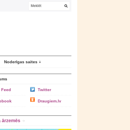
Noderīgas saites
ums
 Feed
Twitter
ebook
Draugiem.lv
a ārzemēs