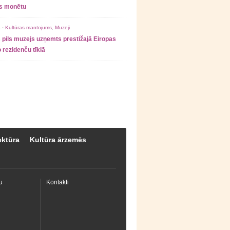
as monētu
 ·
Kultūras mantojums
,
Muzeji
 pils muzejs uzņemts prestižajā Eiropas
 rezidenču tīklā
ektūra
Kultūra ārzemēs
u
Kontakti