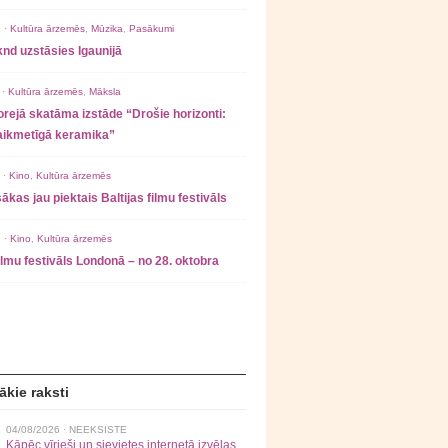
 ·
Kultūra ārzemēs
,
Mūzika
,
Pasākumi
nd uzstāsies Igaunijā
 ·
Kultūra ārzemēs
,
Māksla
rejā skatāma izstāde “Drošie horizonti:
laikmetīgā keramika”
 ·
Kino
,
Kultūra ārzemēs
ākas jau piektais Baltijas filmu festivāls
 ·
Kino
,
Kultūra ārzemēs
filmu festivāls Londonā – no 28. oktobra
ākie raksti
04/08/2026 ·
NEEKSISTE
Kāpēc vīrieši un sievietes internetā izvēlas