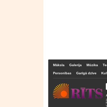
Māksla
Galerija
Mūzika
Te
Personības
Garīgā dzīve
Kul
F
V