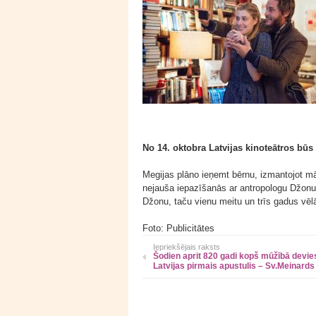
No 14. oktobra Latvijas kinoteātros bū
Megijas plāno ieņemt bērnu, izmantojot māk
nejauša iepazīšanās ar antropologu Džonu,
Džonu, taču vienu meitu un trīs gadus vēlā
Foto: Publicitātes
Iepriekšējais raksts
Šodien aprit 820 gadi kopš mūžībā devie
Latvijas pirmais apustulis – Sv.Meinards