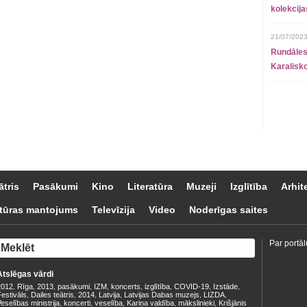
kolekcij
21/07/2023
Rundāles
Karalisko
ātris
Pasākumi
Kino
Literatūra
Muzeji
Izglītība
Arhit
tūras mantojums
Televīzija
Video
Noderīgas saites
Par portāl
Atslēgas vārdi
2012
Rīga
2013
pasākumi
IZM
koncerts
izglītība
COVID-19
Izstāde
,
,
,
,
,
,
,
,
,
estivāls
Dailes teātris
2014
Latvija
Latvijas Dabas muzejs
LIZDA
,
,
,
,
,
,
eselības ministrija
koncerti
veselība
Kariņa valdība
mākslinieki
Krišjānis
,
,
,
,
,