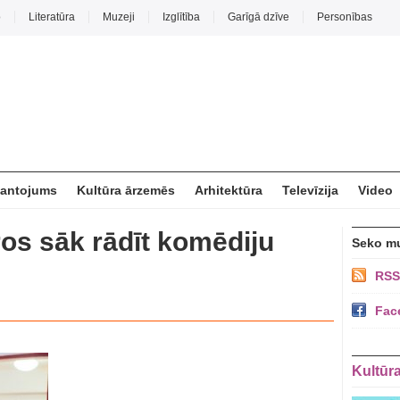
o
Literatūra
Muzeji
Izglītība
Garīgā dzīve
Personības
mantojums
Kultūra ārzemēs
Arhitektūra
Televīzija
Video
ros sāk rādīt komēdiju
Seko m
RSS
Fac
Kultūr