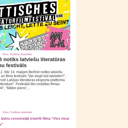
 ·
Kino
,
Kultūra ārzemēs
ē notiks latviešu literatūras
mu festivāls
1. līdz 14. maijam Berlīnē notiks latviešu
 un filmu festivāls “Vai viegli būt latvietim?”,
izē Latvijas literatūras eksporta platforma
iterature”. Festivālā tiks izrādītas filmas
94”, “Mātes piens”,…
 ·
Kino
,
Kultūra ārzemēs
balvu ceremonijā triumfē filma “Viss visur
s”