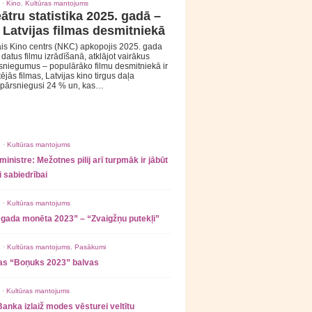
 ·
Kino
,
Kultūras mantojums
ātru statistika 2025. gadā –
 Latvijas filmas desmitniekā
is Kino centrs (NKC) apkopojis 2025. gada
s datus filmu izrādīšanā, atklājot vairākus
sniegumus – populārāko filmu desmitniekā ir
tējās filmas, Latvijas kino tirgus daļa
 pārsniegusi 24 % un, kas…
 ·
Kultūras mantojums
ministre: Mežotnes pilij arī turpmāk ir jābūt
 sabiedrībai
 ·
Kultūras mantojums
 gada monēta 2023” – “Zvaigžņu putekļi”
 ·
Kultūras mantojums
,
Pasākumi
as “Boņuks 2023” balvas
 ·
Kultūras mantojums
Banka izlaiž modes vēsturei veltītu