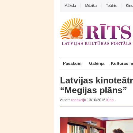
Māksla
Mūzika
Teātris
Kin
Pasākumi
Galerija
Kultūras 
Latvijas kinoteāt
“Megijas plāns”
Autors
redakcija
13/10/2016
Kino
·