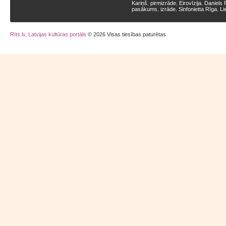
Kariņš
pirmizrāde
Eirovīzija
Daniels 
,
,
,
pasākums
izrāde
Sinfonietta Rīga
Li
,
,
,
Rīts.lv, Latvijas kultūras portāls
© 2026 Visas tiesības paturētas