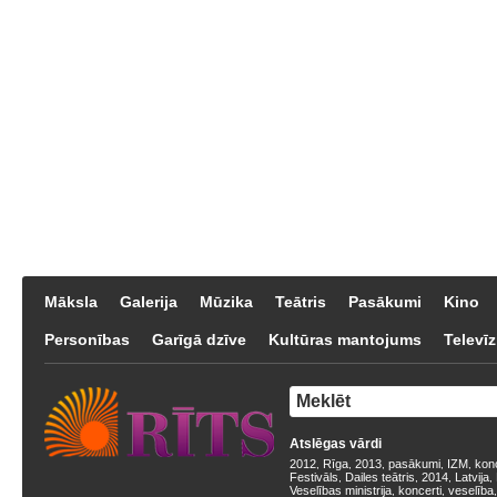
Māksla
Galerija
Mūzika
Teātris
Pasākumi
Kino
Personības
Garīgā dzīve
Kultūras mantojums
Televīz
Atslēgas vārdi
2012
Rīga
2013
pasākumi
IZM
kon
,
,
,
,
,
Festivāls
Dailes teātris
2014
Latvija
,
,
,
,
Veselības ministrija
koncerti
veselība
,
,