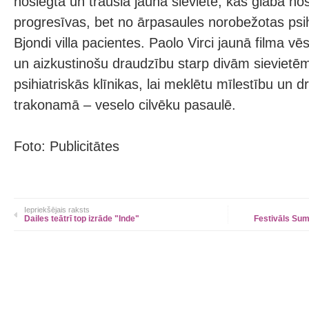
noslēgta un trausla jauna sieviete, kas glabā no
progresīvas, bet no ārpasaules norobežotas psihi
Bjondi villa pacientes. Paolo Virci jaunā filma 
un aizkustinošu draudzību starp divām sievietē
psihiatriskās klīnikas, lai meklētu mīlestību un 
trakonamā – veselo cilvēku pasaulē.
Foto: Publicitātes
Iepriekšējais raksts
Dailes teātrī top izrāde "Inde"
Festivāls Sum