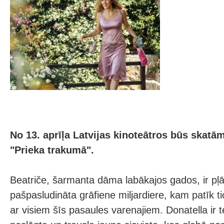
No 13. aprīļa Latvijas kinoteātros būs skatā
"Prieka trakumā".
Beatriče, šarmanta dāma labākajos gados, ir pļā
pašpasludināta grāfiene miljardiere, kam patīk tic
ar visiem šīs pasaules varenajiem. Donatella ir 