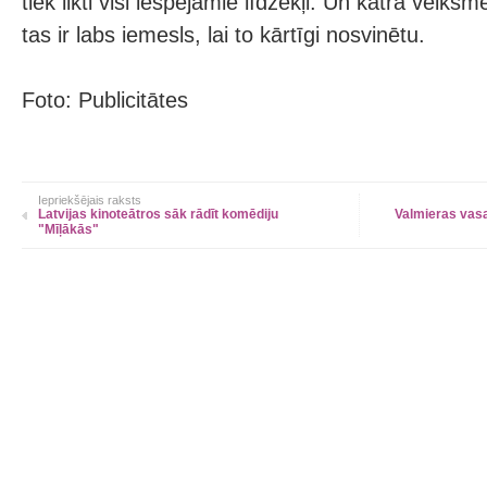
tiek likti visi iespējamie līdzekļi. Un katra veiksm
tas ir labs iemesls, lai to kārtīgi nosvinētu.
Foto: Publicitātes
Iepriekšējais raksts
Latvijas kinoteātros sāk rādīt komēdiju
Valmieras vasa
"Mīļākās"