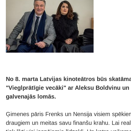
No 8. marta Latvijas kinoteātros būs skatām
"Vieglprātīgie vecāki" ar Aleksu Boldvinu u
galvenajās lomās.
Ģimenes pāris Frenks un Nensija visiem spēkie
draugiem un meitas savu finanšu krahu. Lai reali