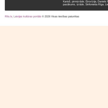
Kariņš
pirmizrāde
Eirovīzija
Daniels 
,
,
,
pasākums
izrāde
Sinfonietta Rīga
Li
,
,
,
Rīts.lv, Latvijas kultūras portāls
© 2026 Visas tiesības paturētas