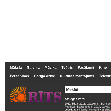
Māksla
Galerija
Mūzika
Teātris
Pasākumi
Kino
Personības
Garīgā dzīve
Kultūras mantojums
Televīz
Atslēgas vārdi
2012
Rīga
2013
pasākumi
IZM
kon
,
,
,
,
,
Festivāls
Dailes teātris
2014
Latvija
,
,
,
,
Veselības ministrija
koncerti
veselība
,
,