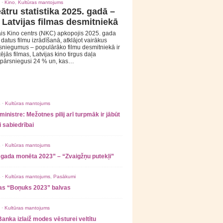
 ·
Kino
,
Kultūras mantojums
ātru statistika 2025. gadā –
 Latvijas filmas desmitniekā
is Kino centrs (NKC) apkopojis 2025. gada
s datus filmu izrādīšanā, atklājot vairākus
sniegumus – populārāko filmu desmitniekā ir
tējās filmas, Latvijas kino tirgus daļa
 pārsniegusi 24 % un, kas…
 ·
Kultūras mantojums
ministre: Mežotnes pilij arī turpmāk ir jābūt
 sabiedrībai
 ·
Kultūras mantojums
 gada monēta 2023” – “Zvaigžņu putekļi”
 ·
Kultūras mantojums
,
Pasākumi
as “Boņuks 2023” balvas
 ·
Kultūras mantojums
Banka izlaiž modes vēsturei veltītu