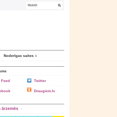
Noderīgas saites
ums
 Feed
Twitter
ebook
Draugiem.lv
a ārzemēs