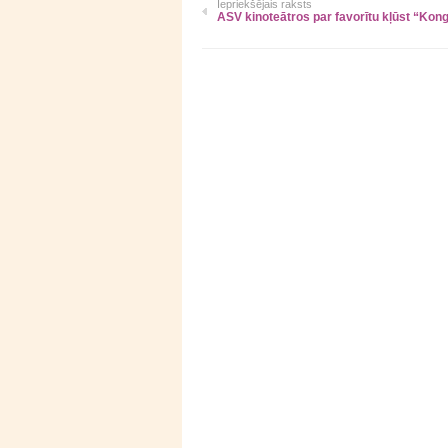
Iepriekšējais raksts
ASV kinoteātros par favorītu kļūst “Kon