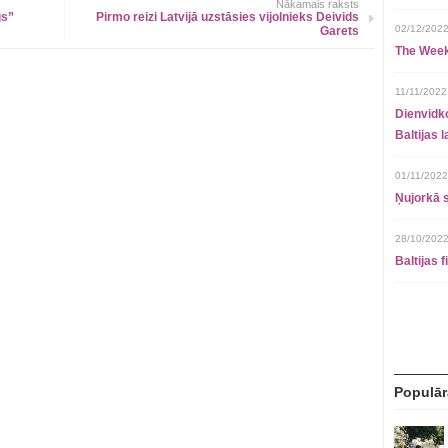
Nākamais raksts
gs”
Pirmo reizi Latvijā uzstāsies vijolnieks Deivids
02/12/2022
Garets
The Week
11/11/2022
Dienvidko
Baltijas 
01/11/2022
Ņujorkā s
28/10/2022
Baltijas 
Populār