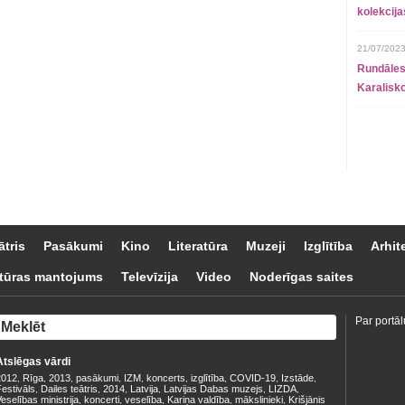
kolekcij
21/07/2023
Rundāles
Karalisko
ātris
Pasākumi
Kino
Literatūra
Muzeji
Izglītība
Arhit
tūras mantojums
Televīzija
Video
Noderīgas saites
Par portāl
Atslēgas vārdi
2012
Rīga
2013
pasākumi
IZM
koncerts
izglītība
COVID-19
Izstāde
,
,
,
,
,
,
,
,
,
estivāls
Dailes teātris
2014
Latvija
Latvijas Dabas muzejs
LIZDA
,
,
,
,
,
,
eselības ministrija
koncerti
veselība
Kariņa valdība
mākslinieki
Krišjānis
,
,
,
,
,