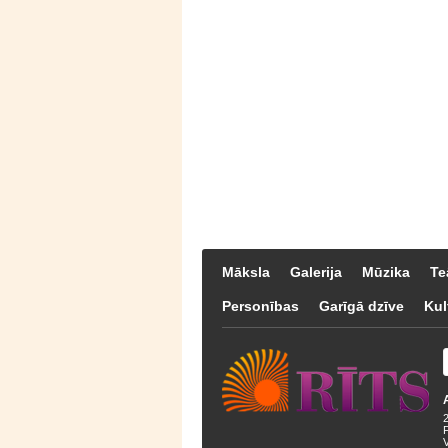
Māksla
Galerija
Mūzika
Te
Personības
Garīgā dzīve
Kul
F
V