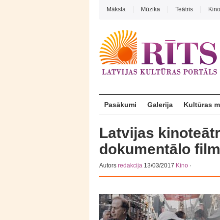
Māksla
Mūzika
Teātris
Kin
Pasākumi
Galerija
Kultūras 
Latvijas kinoteāt
dokumentālo filmu
Autors
redakcija
13/03/2017
Kino
·