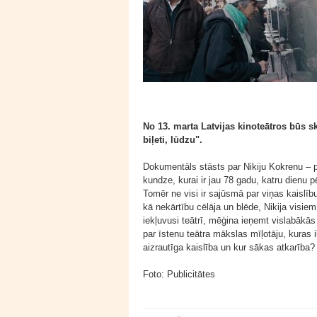
No 13. marta Latvijas kinoteātros būs 
biļeti, lūdzu".
Dokumentāls stāsts par Nikiju Kokrenu – p
kundze, kurai ir jau 78 gadu, katru dienu 
Tomēr ne visi ir sajūsmā par viņas kaislīb
kā nekārtību cēlāja un blēde, Nikija visiem
iekļuvusi teātrī, mēģina ieņemt vislabākās 
par īstenu teātra mākslas mīļotāju, kuras
aizrautīga kaislība un kur sākas atkarība?
Foto: Publicitātes