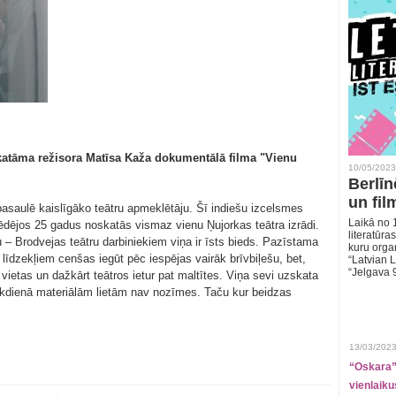
skatāma režisora Matīsa Kaža dokumentālā filma "Vienu
10/05/2023
Berlīn
un fil
asaulē kaislīgāko teātru apmeklētāju. Šī indiešu izcelsmes
Laikā no 1
pēdējos 25 gadus noskatās vismaz vienu Ņujorkas teātra izrādi.
literatūras
u – Brodvejas teātru darbiniekiem viņa ir īsts bieds. Pazīstama
kuru organ
 līdzekļiem cenšas iegūt pēc iespējas vairāk brīvbiļešu, bet,
“Latvian L
“Jelgava 
vietas un dažkārt teātros ietur pat maltītes. Viņa sevi uzskata
 ikdienā materiālām lietām nav nozīmes. Taču kur beidzas
13/03/2023
“Oskara” 
vienlaiku