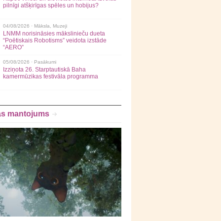
pilnīgi atšķirīgas spēles un hobijus?
04/08/2026 ·
Māksla
,
Muzeji
LNMM norisināsies mākslinieču dueta
“Poētiskais Robotisms” veidota izstāde
“AERO”
05/08/2026 ·
Pasākumi
Izziņota 26. Starptautiskā Baha
kamermūzikas festivāla programma
as mantojums