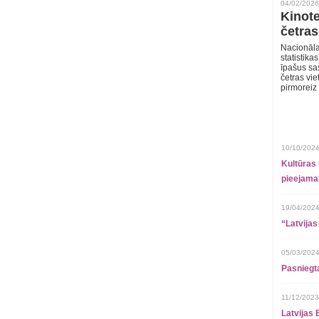
04/02/2026
Kinote
četras
Nacionāla
statistika
īpašus sa
četras vie
pirmoreiz
10/10/2024
Kultūras 
pieejamai
19/04/2024
“Latvijas
05/03/2024
Pasniegt
11/12/2023
Latvijas 