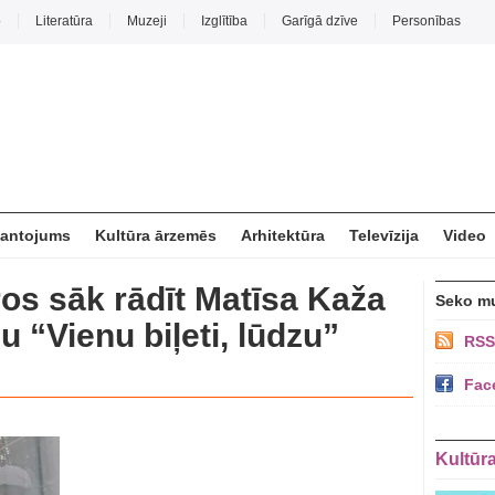
o
Literatūra
Muzeji
Izglītība
Garīgā dzīve
Personības
mantojums
Kultūra ārzemēs
Arhitektūra
Televīzija
Video
ros sāk rādīt Matīsa Kaža
Seko m
 “Vienu biļeti, lūdzu”
RSS
Fac
Kultūr