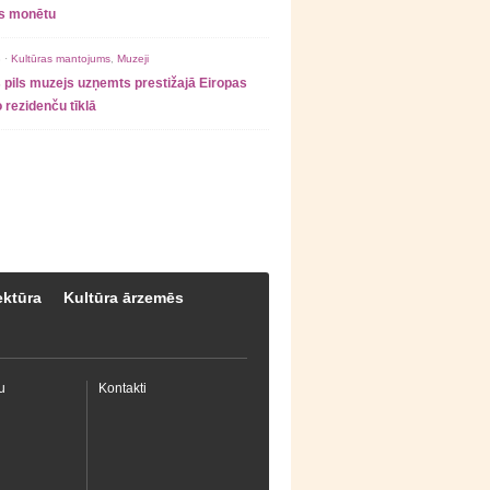
as monētu
 ·
Kultūras mantojums
,
Muzeji
 pils muzejs uzņemts prestižajā Eiropas
 rezidenču tīklā
ektūra
Kultūra ārzemēs
u
Kontakti