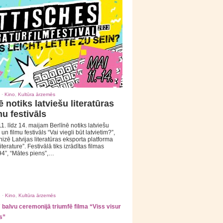
 ·
Kino
,
Kultūra ārzemēs
ē notiks latviešu literatūras
mu festivāls
1. līdz 14. maijam Berlīnē notiks latviešu
 un filmu festivāls “Vai viegli būt latvietim?”,
izē Latvijas literatūras eksporta platforma
iterature”. Festivālā tiks izrādītas filmas
94”, “Mātes piens”,…
 ·
Kino
,
Kultūra ārzemēs
balvu ceremonijā triumfē filma “Viss visur
s”