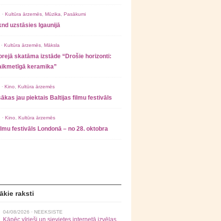
 ·
Kultūra ārzemēs
,
Mūzika
,
Pasākumi
nd uzstāsies Igaunijā
 ·
Kultūra ārzemēs
,
Māksla
rejā skatāma izstāde “Drošie horizonti:
laikmetīgā keramika”
 ·
Kino
,
Kultūra ārzemēs
ākas jau piektais Baltijas filmu festivāls
 ·
Kino
,
Kultūra ārzemēs
filmu festivāls Londonā – no 28. oktobra
ākie raksti
04/08/2026 ·
NEEKSISTE
Kāpēc vīrieši un sievietes internetā izvēlas