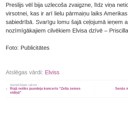
Preslijs vēl bija uzlecoša zvaigzne, līdz viņa ne
virsotnei, kas ir arī lielu pārmaiņu laiks Amerikas
sabiedrībā. Svarīgu lomu šajā ceļojumā ieņem a
nozīmīgākajiem cilvēkiem Elvisa dzīvē – Priscilla 
Foto: Publicitātes
Atslēgas vārdi:
Elviss
Iepriekšējais raksts
Rojā notiks jaundeju koncerts “Zelta zemes
Senās m
vidiņā”