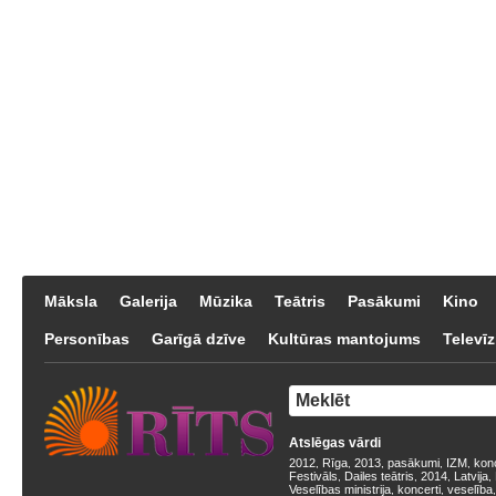
Māksla
Galerija
Mūzika
Teātris
Pasākumi
Kino
Personības
Garīgā dzīve
Kultūras mantojums
Televīz
Atslēgas vārdi
2012
Rīga
2013
pasākumi
IZM
kon
,
,
,
,
,
Festivāls
Dailes teātris
2014
Latvija
,
,
,
,
Veselības ministrija
koncerti
veselība
,
,