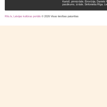
Kariņš
pirmizrāde
Eirovīzija
Daniels 
,
,
,
pasākums
izrāde
Sinfonietta Rīga
Li
,
,
,
Rīts.lv, Latvijas kultūras portāls
© 2026 Visas tiesības paturētas