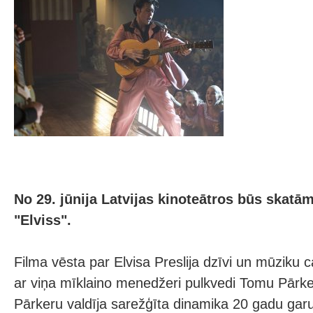
No 29. jūnija Latvijas kinoteātros būs skatā
"Elviss".
Filma vēsta par Elvisa Preslija dzīvi un mūziku c
ar viņa mīklaino menedžeri pulkvedi Tomu Pārker
Pārkeru valdīja sarežģīta dinamika 20 gadu gar