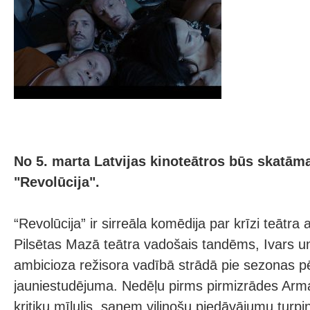
No 5. marta Latvijas kinoteātros būs skatā
"Revolūcija".
“Revolūcija” ir sirreāla komēdija par krīzi teātra 
Pilsētas Mazā teātra vadošais tandēms, Ivars 
ambicioza režisora vadībā strādā pie sezonas p
jauniestudējuma. Nedēļu pirms pirmizrādes Arm
kritiķu mīlulis, saņem vilinošu piedāvājumu turpin