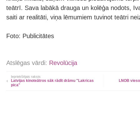
teātrī. Sava labākā drauga un kolēģa nodots, I
saiti ar realitāti, viņa lēmumiem tuvinot teātri n
Foto: Publicitātes
Atslēgas vārdi:
Revolūcija
Iepriekšējais raksts
Latvijas kinoteātros sāk rādīt drāmu "Lakricas
LNOB viesos
pica"