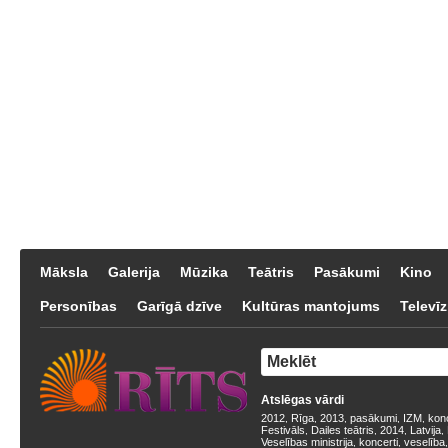
Māksla
Galerija
Mūzika
Teātris
Pasākumi
Kino
Personības
Garīgā dzīve
Kultūras mantojums
Televīz
Atslēgas vārdi
2012
Rīga
2013
pasākumi
IZM
kon
,
,
,
,
,
Festivāls
Dailes teātris
2014
Latvija
,
,
,
,
Veselības ministrija
koncerti
veselība
,
,