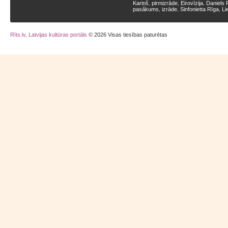
Kariņš
pirmizrāde
Eirovīzija
Daniels 
,
,
,
pasākums
izrāde
Sinfonietta Rīga
Li
,
,
,
Rīts.lv, Latvijas kultūras portāls
© 2026 Visas tiesības paturētas