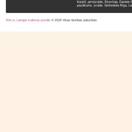
Kariņš
pirmizrāde
Eirovīzija
Daniels 
,
,
,
pasākums
izrāde
Sinfonietta Rīga
Li
,
,
,
Rīts.lv, Latvijas kultūras portāls
© 2026 Visas tiesības paturētas