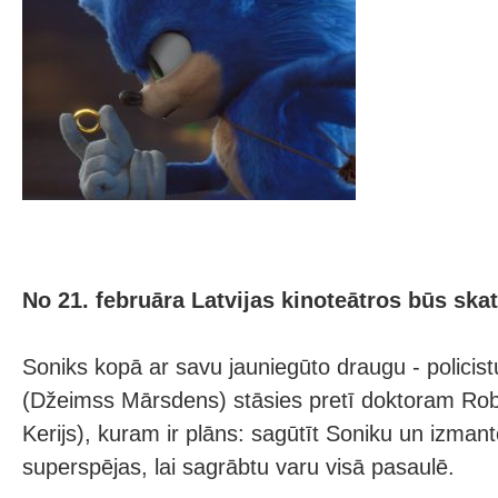
No 21. februāra Latvijas kinoteātros būs ska
Soniks kopā ar savu jauniegūto draugu - polici
(Džeimss Mārsdens) stāsies pretī doktoram Ro
Kerijs), kuram ir plāns: sagūtīt Soniku un izman
superspējas, lai sagrābtu varu visā pasaulē.