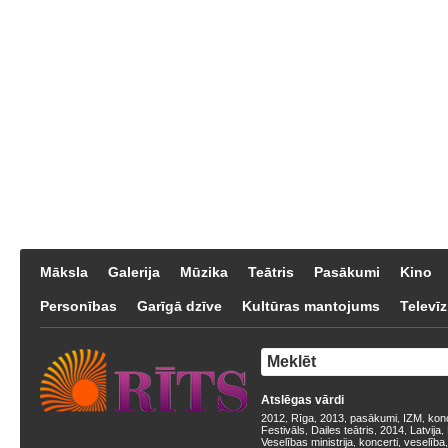
Māksla
Galerija
Mūzika
Teātris
Pasākumi
Kino
Personības
Garīgā dzīve
Kultūras mantojums
Televīz
Atslēgas vārdi
2012
Rīga
2013
pasākumi
IZM
kon
,
,
,
,
,
Festivāls
Dailes teātris
2014
Latvija
,
,
,
,
Veselības ministrija
koncerti
veselība
,
,