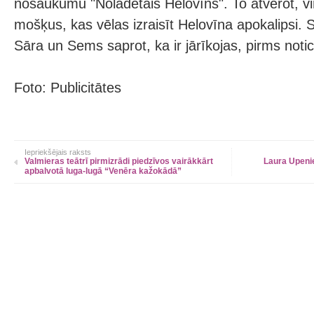
nosaukumu "Nolādētais Helovīns". To atverot, viņi
mošķus, kas vēlas izraisīt Helovīna apokalipsi. 
Sāra un Sems saprot, ka ir jārīkojas, pirms notic
Foto: Publicitātes
Iepriekšējais raksts
Valmieras teātrī pirmizrādi piedzīvos vairākkārt
Laura Upeniec
apbalvotā luga-lugā “Venēra kažokādā”