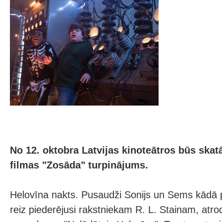
No 12. oktobra Latvijas kinoteātros būs ska
filmas "Zosāda" turpinājums.
Helovīna nakts. Pusaudži Sonijs un Sems kādā
reiz piederējusi rakstniekam R. L. Stainam, atr