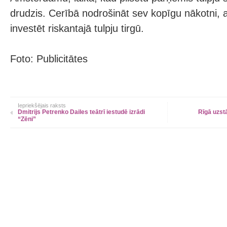
drudzis. Cerībā nodrošināt sev kopīgu nākotni, a
investēt riskantajā tulpju tirgū.
Foto: Publicitātes
Iepriekšējais raksts
Dmitrijs Petrenko Dailes teātrī iestudē izrādi
Rīgā uzst
“Zēni”