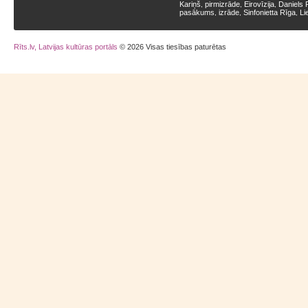
Kariņš
pirmizrāde
Eirovīzija
Daniels 
,
,
,
pasākums
izrāde
Sinfonietta Rīga
Li
,
,
,
Rīts.lv, Latvijas kultūras portāls
© 2026 Visas tiesības paturētas