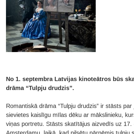
No 1. septembra Latvijas kinoteātros būs s
drāma “Tulpju drudzis”.
Romantiskā drāma “Tulpju drudzis” ir stāsts par
sievietes kaislīgu mīlas dēku ar mākslinieku, kur
viņas portretu. Stāsts skatītājus aizvedīs uz 17
Amsterdamu, laikā, kad pilsētu pārņēmis tulpju s