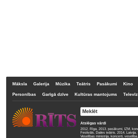
Māksla
Galerija
Mūzika
Teātris
Pasākumi
Kino
Personības
Garīgā dzīve
Kultūras mantojums
Televīz
Atslēgas vārdi
2012
Rīga
2013
pasākumi
IZM
kon
,
,
,
,
,
Festivāls
Dailes teātris
2014
Latvija
,
,
,
,
Veselības ministrija
koncerti
veselība
,
,