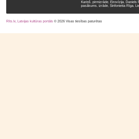
Kariņš
pirmizrāde
Eirovīzija
Daniels 
,
,
,
pasākums
izrāde
Sinfonietta Rīga
Li
,
,
,
Rīts.lv, Latvijas kultūras portāls
© 2026 Visas tiesības paturētas