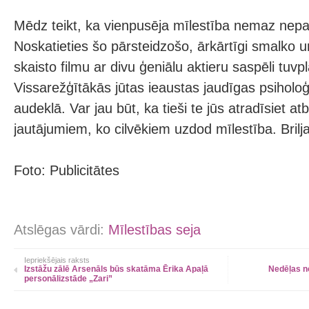
Mēdz teikt, ka vienpusēja mīlestība nemaz nepast
Noskatieties šo pārsteidzošo, ārkārtīgi smalko u
skaisto filmu ar divu ģeniālu aktieru saspēli tuvp
Vissarežģītākās jūtas ieaustas jaudīgas psihol
audeklā. Var jau būt, ka tieši te jūs atradīsiet a
jautājumiem, ko cilvēkiem uzdod mīlestība. Briljan
Foto: Publicitātes
Atslēgas vārdi:
Mīlestības seja
Iepriekšējais raksts
Izstāžu zālē Arsenāls būs skatāma Ērika Apaļā
Nedēļas n
personālizstāde „Zari”