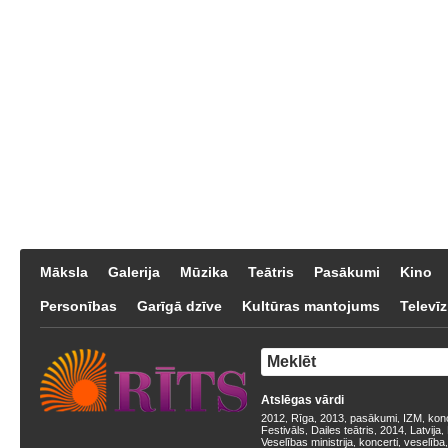
Māksla
Galerija
Mūzika
Teātris
Pasākumi
Kino
Personības
Garīgā dzīve
Kultūras mantojums
Televīz
Atslēgas vārdi
2012
Rīga
2013
pasākumi
IZM
kon
,
,
,
,
,
Festivāls
Dailes teātris
2014
Latvija
,
,
,
,
Veselības ministrija
koncerti
veselība
,
,