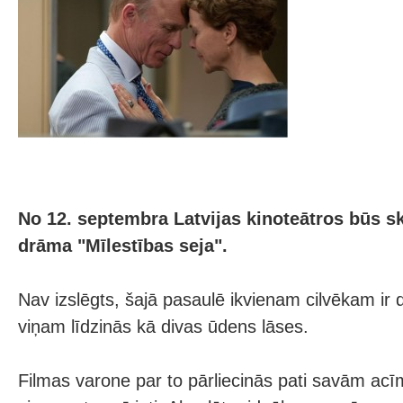
No 12. septembra Latvijas kinoteātros būs 
drāma "Mīlestības seja".
Nav izslēgts, šajā pasaulē ikvienam cilvēkam ir 
viņam līdzinās kā divas ūdens lāses.
Filmas varone par to pārliecinās pati savām acīm