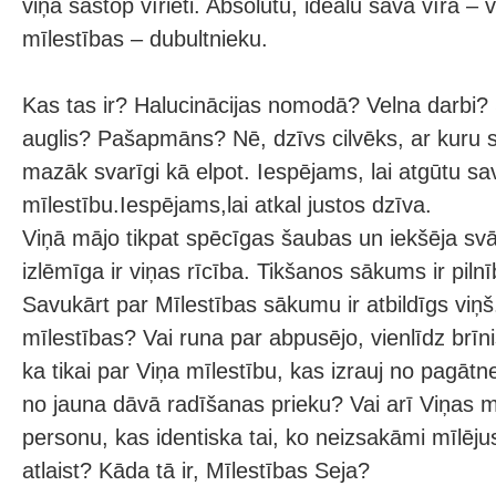
viņa sastop vīrieti. Absolūtu, ideālu sava vīra – v
mīlestības – dubultnieku.
Kas tas ir? Halucinācijas nomodā? Velna darbi? 
auglis? Pašapmāns? Nē, dzīvs cilvēks, ar kuru s
mazāk svarīgi kā elpot. Iespējams, lai atgūtu s
mīlestību.Iespējams,lai atkal justos dzīva.
Viņā mājo tikpat spēcīgas šaubas un iekšēja svā
izlēmīga ir viņas rīcība. Tikšanos sākums ir pilnīb
Savukārt par Mīlestības sākumu ir atbildīgs viņš
mīlestības? Vai runa par abpusējo, vienlīdz brī
ka tikai par Viņa mīlestību, kas izrauj no pagā
no jauna dāvā radīšanas prieku? Vai arī Viņas m
personu, kas identiska tai, ko neizsakāmi mīlēju
atlaist? Kāda tā ir, Mīlestības Seja?