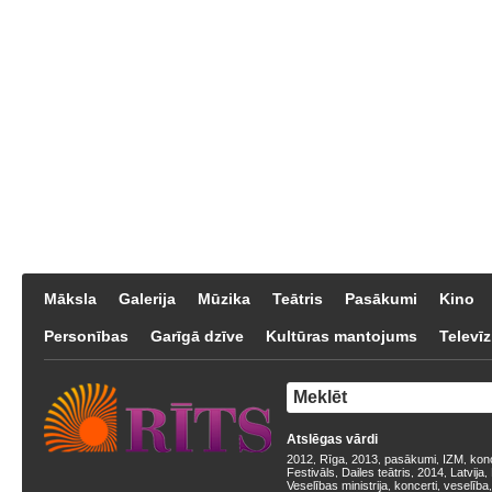
Māksla
Galerija
Mūzika
Teātris
Pasākumi
Kino
Personības
Garīgā dzīve
Kultūras mantojums
Televīz
Atslēgas vārdi
2012
Rīga
2013
pasākumi
IZM
kon
,
,
,
,
,
Festivāls
Dailes teātris
2014
Latvija
,
,
,
,
Veselības ministrija
koncerti
veselība
,
,