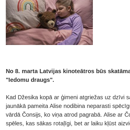
No 8. marta Latvijas kinoteātros būs skatām
"Iedomu draugs".
Kad Džesika kopā ar ģimeni atgriežas uz dzīvi s
jaunākā pameita Alise nodibina neparasti spēcīgu 
vārdā Čonsijs, ko viņa atrod pagrabā. Alise ar Č
spēles, kas sākas rotaļīgi, bet ar laiku kļūst aiz