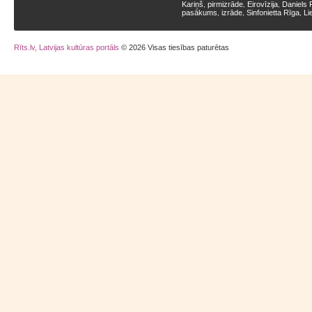
Kariņš
pirmizrāde
Eirovīzija
Daniels 
,
,
,
pasākums
izrāde
Sinfonietta Rīga
Li
,
,
,
Rīts.lv, Latvijas kultūras portāls
© 2026 Visas tiesības paturētas