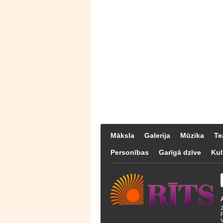
Māksla
Galerija
Mūzika
Te
Personības
Garīgā dzīve
Kul
F
V