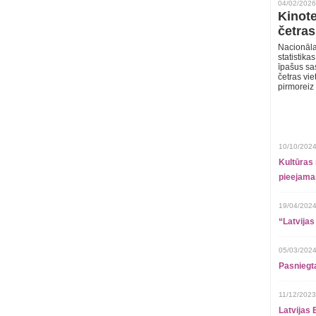
04/02/2026
Kinote
četras
Nacionāla
statistika
īpašus sa
četras vie
pirmoreiz
10/10/2024
Kultūras 
pieejamai
19/04/2024
“Latvijas
05/03/2024
Pasniegt
11/12/2023
Latvijas 