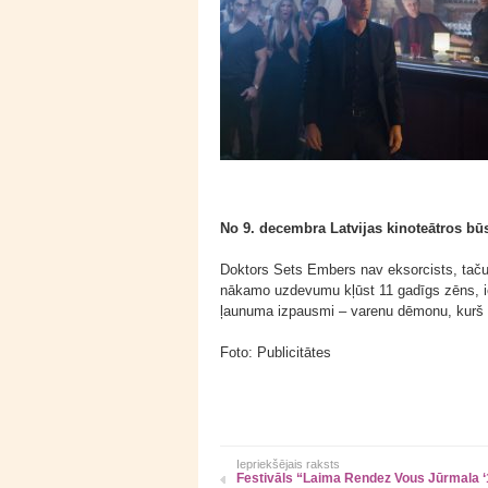
No 9. decembra Latvijas kinoteātros bū
Doktors Sets Embers nav eksorcists, taču
nākamo uzdevumu kļūst 11 gadīgs zēns, i
ļaunuma izpausmi – varenu dēmonu, kurš i
Foto: Publicitātes
Iepriekšējais raksts
Festivāls “Laima Rendez Vous Jūrmala ‘