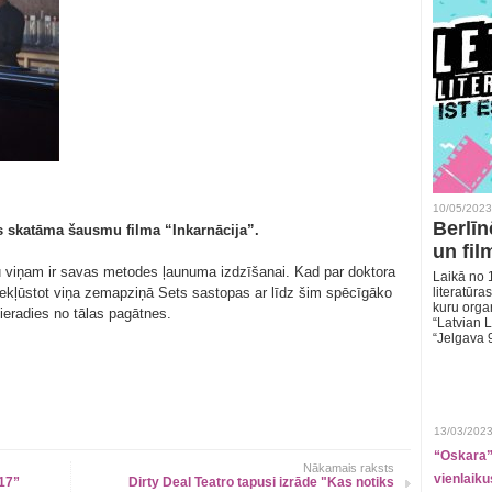
10/05/2023
Berlīn
s skatāma šausmu filma “Inkarnācija”.
un fil
 viņam ir savas metodes ļaunuma izdzīšanai. Kad par doktora
Laikā no 1
ekļūstot viņa zemapziņā Sets sastopas ar līdz šim spēcīgāko
literatūras
kuru organ
eradies no tālas pagātnes.
“Latvian L
“Jelgava 
13/03/2023
“Oskara” 
Nākamais raksts
vienlaiku
17”
Dirty Deal Teatro tapusi izrāde "Kas notiks