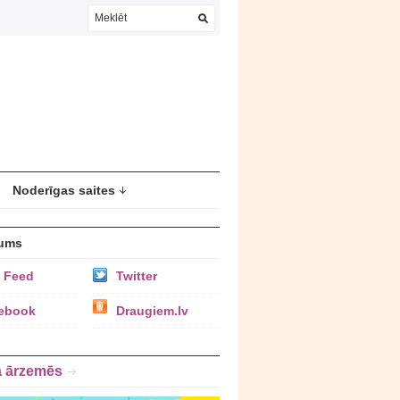
Noderīgas saites
ums
 Feed
Twitter
ebook
Draugiem.lv
a ārzemēs