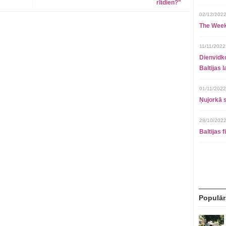
rītdien?"
02/12/2022
The Week
11/11/2022
Dienvidko
Baltijas 
01/11/2022
Ņujorkā s
28/10/2022
Baltijas 
Populār