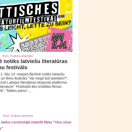
 ·
Kino
,
Kultūra ārzemēs
ē notiks latviešu literatūras
mu festivāls
1. līdz 14. maijam Berlīnē notiks latviešu
 un filmu festivāls “Vai viegli būt latvietim?”,
izē Latvijas literatūras eksporta platforma
iterature”. Festivālā tiks izrādītas filmas
94”, “Mātes piens”,…
 ·
Kino
,
Kultūra ārzemēs
balvu ceremonijā triumfē filma “Viss visur
s”