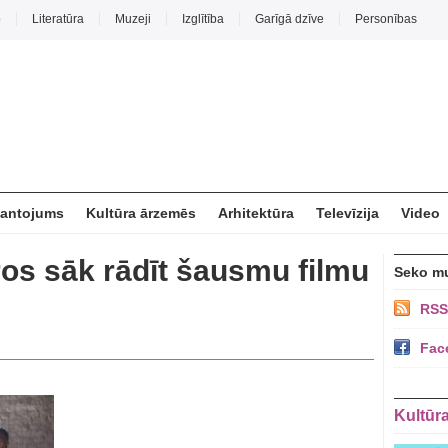
o
Literatūra
Muzeji
Izglītība
Garīgā dzīve
Personības
mantojums
Kultūra ārzemēs
Arhitektūra
Televīzija
Video
ros sāk rādīt šausmu filmu
Seko m
RSS
Fac
Kultūr