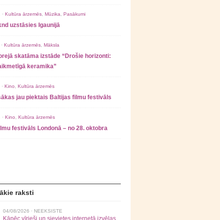
 ·
Kultūra ārzemēs
,
Mūzika
,
Pasākumi
nd uzstāsies Igaunijā
 ·
Kultūra ārzemēs
,
Māksla
rejā skatāma izstāde “Drošie horizonti:
laikmetīgā keramika”
 ·
Kino
,
Kultūra ārzemēs
ākas jau piektais Baltijas filmu festivāls
 ·
Kino
,
Kultūra ārzemēs
filmu festivāls Londonā – no 28. oktobra
ākie raksti
04/08/2026 ·
NEEKSISTE
Kāpēc vīrieši un sievietes internetā izvēlas