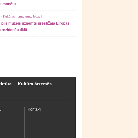
as monētu
 ·
Kultūras mantojums
,
Muzeji
 pils muzejs uzņemts prestižajā Eiropas
 rezidenču tīklā
ektūra
Kultūra ārzemēs
u
Kontakti