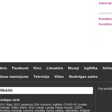
kolekcij
21/07/2023
Rundāles
Karalisko
ātris
Pasākumi
Kino
Literatūra
Muzeji
Izglītība
Arhit
tūras mantojums
Televīzija
Video
Noderīgas saites
Par portāl
Atslēgas vārdi
2012
Rīga
2013
pasākumi
IZM
koncerts
izglītība
COVID-19
Izstāde
,
,
,
,
,
,
,
,
,
estivāls
Dailes teātris
2014
Latvija
Latvijas Dabas muzejs
LIZDA
,
,
,
,
,
,
eselības ministrija
koncerti
veselība
Kariņa valdība
mākslinieki
Krišjānis
,
,
,
,
,