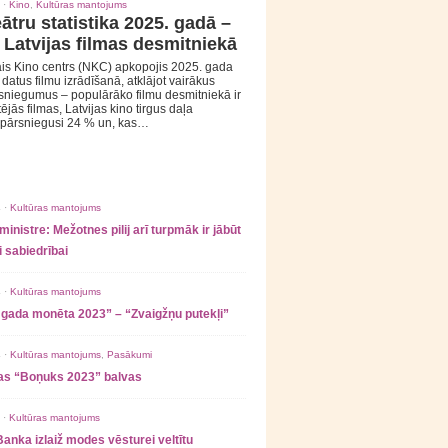
 ·
Kino
,
Kultūras mantojums
ātru statistika 2025. gadā –
 Latvijas filmas desmitniekā
is Kino centrs (NKC) apkopojis 2025. gada
s datus filmu izrādīšanā, atklājot vairākus
sniegumus – populārāko filmu desmitniekā ir
tējās filmas, Latvijas kino tirgus daļa
 pārsniegusi 24 % un, kas…
 ·
Kultūras mantojums
ministre: Mežotnes pilij arī turpmāk ir jābūt
 sabiedrībai
 ·
Kultūras mantojums
 gada monēta 2023” – “Zvaigžņu putekļi”
 ·
Kultūras mantojums
,
Pasākumi
as “Boņuks 2023” balvas
 ·
Kultūras mantojums
Banka izlaiž modes vēsturei veltītu