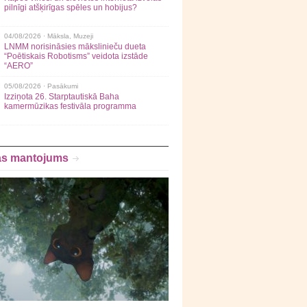
pilnīgi atšķirīgas spēles un hobijus?
04/08/2026 ·
Māksla
,
Muzeji
LNMM norisināsies mākslinieču dueta
“Poētiskais Robotisms” veidota izstāde
“AERO”
05/08/2026 ·
Pasākumi
Izziņota 26. Starptautiskā Baha
kamermūzikas festivāla programma
as mantojums