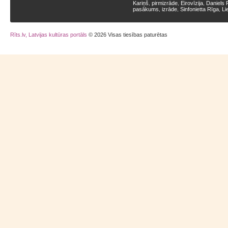
Kariņš
pirmizrāde
Eirovīzija
Daniels 
,
,
,
pasākums
izrāde
Sinfonietta Rīga
Li
,
,
,
Rīts.lv, Latvijas kultūras portāls
© 2026 Visas tiesības paturētas