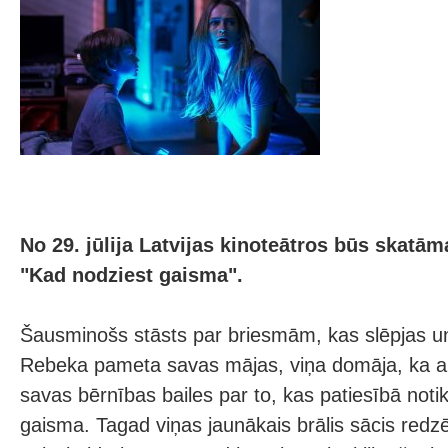
No 29. jūlija Latvijas kinoteātros būs skatā
"Kad nodziest gaisma".
Šausminošs stāsts par briesmām, kas slēpjas u
Rebeka pameta savas mājas, viņa domāja, ka aiz
savas bērnības bailes par to, kas patiesībā noti
gaisma. Tagad viņas jaunākais brālis sācis redz