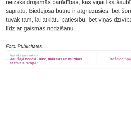
neizskaidrojamās parādības, kas viņai lika šaubī
saprātu. Biedējošā būtne ir atgriezusies, bet šore
tuvāk tam, lai atklātu patiesību, bet viņas dzīvī
līdz ar gaismas nodzišanu.
Foto: Publicitātes
Iepriekšējais raksts
Jau šajā nedēļā - kino, mākslas un mūzikas
Trešdien Spī
festivāls “RojaL”