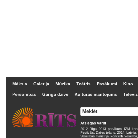
Māksla
Galerija
Mūzika
Teātris
Pasākumi
Kino
Personības
Garīgā dzīve
Kultūras mantojums
Televīz
Atslēgas vārdi
2012
Rīga
2013
pasākumi
IZM
kon
,
,
,
,
,
Festivāls
Dailes teātris
2014
Latvija
,
,
,
,
Veselības ministrija
koncerti
veselība
,
,