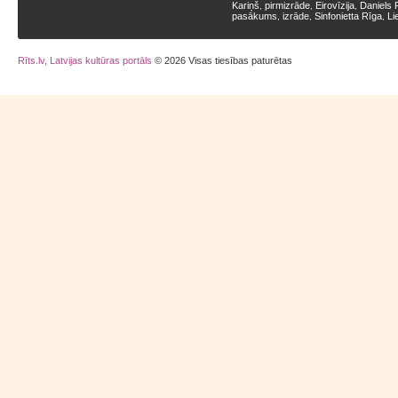
Kariņš
pirmizrāde
Eirovīzija
Daniels 
,
,
,
pasākums
izrāde
Sinfonietta Rīga
Li
,
,
,
Rīts.lv, Latvijas kultūras portāls
© 2026 Visas tiesības paturētas