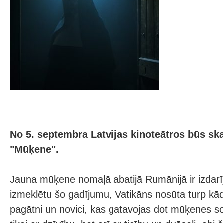
No 5. septembra Latvijas kinoteātros būs s
"Mūķene".
Jauna mūķene nomaļā abatijā Rumānijā ir izdarī
izmeklētu šo gadījumu, Vatikāns nosūta turp kād
pagātni un novici, kas gatavojas dot mūķenes so