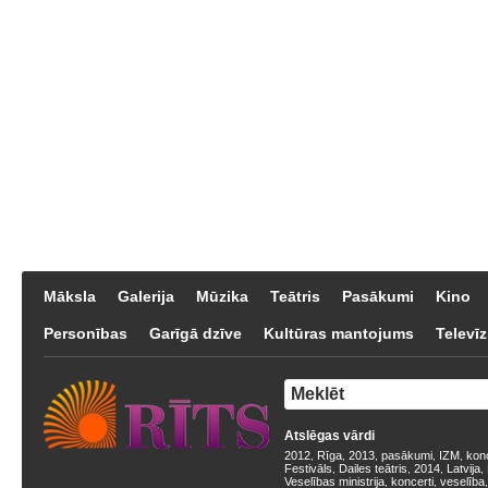
Māksla
Galerija
Mūzika
Teātris
Pasākumi
Kino
Personības
Garīgā dzīve
Kultūras mantojums
Televīz
Atslēgas vārdi
2012
Rīga
2013
pasākumi
IZM
kon
,
,
,
,
,
Festivāls
Dailes teātris
2014
Latvija
,
,
,
,
Veselības ministrija
koncerti
veselība
,
,