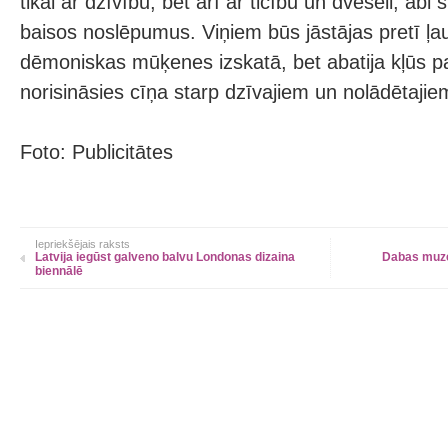
tikai ar dzīvību, bet arī ar ticību un dvēseli, abi 
baisos noslēpumus. Viņiem būs jāstājas pretī 
dēmoniskas mūķenes izskatā, bet abatija kļūs p
norisināsies cīņa starp dzīvajiem un nolādētajie
Foto: Publicitātes
Iepriekšējais raksts
Latvija iegūst galveno balvu Londonas dizaina
Dabas muze
biennālē