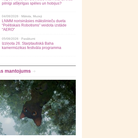
pilnīgi atšķirīgas spēles un hobijus?
04/08/2026 ·
Māksla
,
Muzeji
LNMM norisināsies mākslinieču dueta
“Poētiskais Robotisms” veidota izstāde
“AERO”
05/08/2026 ·
Pasākumi
Izziņota 26. Starptautiskā Baha
kamermūzikas festivāla programma
as mantojums