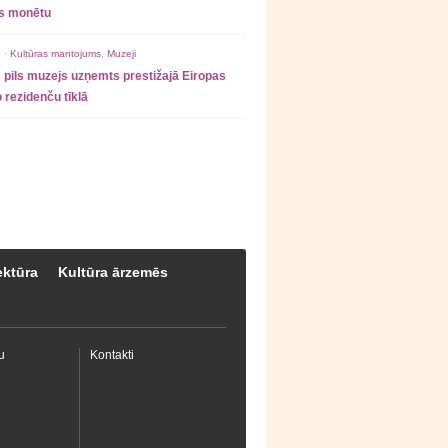
as monētu
 ·
Kultūras mantojums
,
Muzeji
 pils muzejs uzņemts prestižajā Eiropas
 rezidenču tīklā
ektūra
Kultūra ārzemēs
u
Kontakti