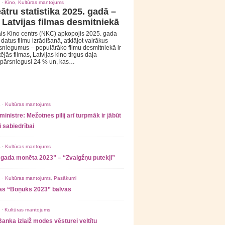
 ·
Kino
,
Kultūras mantojums
ātru statistika 2025. gadā –
 Latvijas filmas desmitniekā
is Kino centrs (NKC) apkopojis 2025. gada
s datus filmu izrādīšanā, atklājot vairākus
sniegumus – populārāko filmu desmitniekā ir
tējās filmas, Latvijas kino tirgus daļa
 pārsniegusi 24 % un, kas…
 ·
Kultūras mantojums
ministre: Mežotnes pilij arī turpmāk ir jābūt
 sabiedrībai
 ·
Kultūras mantojums
 gada monēta 2023” – “Zvaigžņu putekļi”
 ·
Kultūras mantojums
,
Pasākumi
as “Boņuks 2023” balvas
 ·
Kultūras mantojums
Banka izlaiž modes vēsturei veltītu