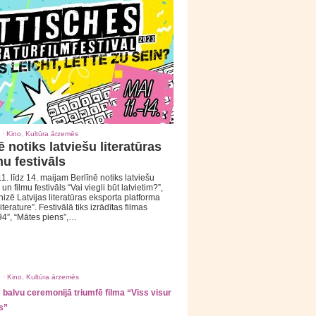
 ·
Kino
,
Kultūra ārzemēs
ē notiks latviešu literatūras
mu festivāls
1. līdz 14. maijam Berlīnē notiks latviešu
 un filmu festivāls “Vai viegli būt latvietim?”,
izē Latvijas literatūras eksporta platforma
iterature”. Festivālā tiks izrādītas filmas
94”, “Mātes piens”,…
 ·
Kino
,
Kultūra ārzemēs
balvu ceremonijā triumfē filma “Viss visur
s”