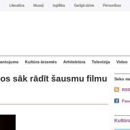
o
Literatūra
Muzeji
Izglītība
Garīgā dzīve
Personības
mantojums
Kultūra ārzemēs
Arhitektūra
Televīzija
Video
ros sāk rādīt šausmu filmu
Seko m
RSS
Fac
Kultūr