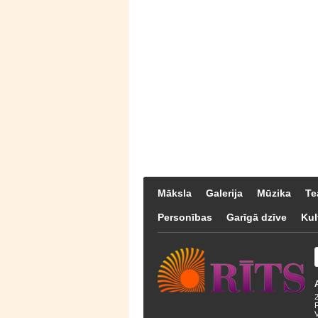
Māksla
Galerija
Mūzika
Te
Personības
Garīgā dzīve
Kul
F
V