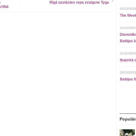
m
Rīgā uzstāsies repa zvaigzne Tyga
rtībā
02/12/2022
The Week
11/11/2022
Dienvidko
Baltijas 
01/11/2022
Ņujorkā s
28/10/2022
Baltijas 
Populār