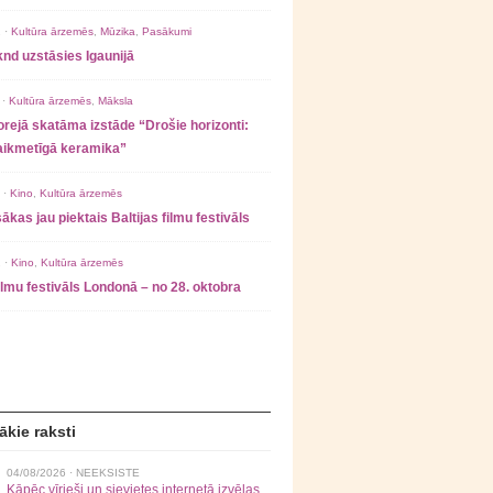
 ·
Kultūra ārzemēs
,
Mūzika
,
Pasākumi
nd uzstāsies Igaunijā
 ·
Kultūra ārzemēs
,
Māksla
rejā skatāma izstāde “Drošie horizonti:
laikmetīgā keramika”
 ·
Kino
,
Kultūra ārzemēs
ākas jau piektais Baltijas filmu festivāls
 ·
Kino
,
Kultūra ārzemēs
filmu festivāls Londonā – no 28. oktobra
ākie raksti
04/08/2026 ·
NEEKSISTE
Kāpēc vīrieši un sievietes internetā izvēlas