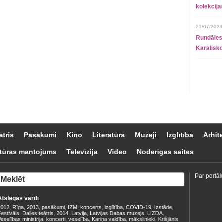
kolekcij
21/07/2023
Rundāles
Karalisko
ātris
Pasākumi
Kino
Literatūra
Muzeji
Izglītība
Arhit
tūras mantojums
Televīzija
Video
Noderīgas saites
Par portāl
Atslēgas vārdi
2012
Rīga
2013
pasākumi
IZM
koncerts
izglītība
COVID-19
Izstāde
,
,
,
,
,
,
,
,
,
estivāls
Dailes teātris
2014
Latvija
Latvijas Dabas muzejs
LIZDA
,
,
,
,
,
,
eselības ministrija
koncerti
veselība
Kariņa valdība
mākslinieki
Krišjānis
,
,
,
,
,