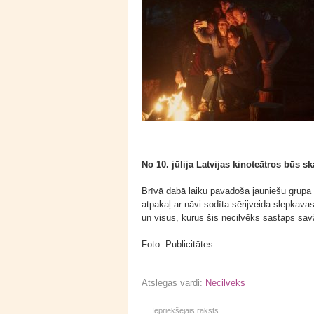
No 10. jūlija Latvijas kinoteātros būs 
Brīvā dabā laiku pavadoša jauniešu grupa 
atpakaļ ar nāvi sodīta sērijveida slepkava
un visus, kurus šis necilvēks sastaps savā
Foto: Publicitātes
Atslēgas vārdi:
Necilvēks
Iepriekšējais raksts