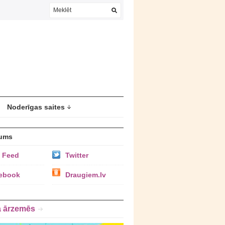
Noderīgas saites
ums
 Feed
Twitter
ebook
Draugiem.lv
a ārzemēs