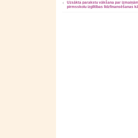
Uzsākta parakstu vākšana par izmaiņā
pirmsskolu izglītības līdzfinansēšanas kā