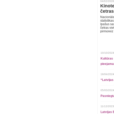
04/02/2026
Kinote
četras
Nacionāla
statistika
īpašus sa
četras vie
pirmoreiz
10/10/2024
Kultūras 
pieejamai
19/04/2024
“Latvijas
05/03/2024
Pasniegt
11/12/2023
Latvijas 