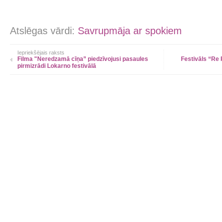
Atslēgas vārdi:
Savrupmāja ar spokiem
Iepriekšējais raksts
Filma "Neredzamā cīņa” piedzīvojusi pasaules
Festivāls “Re 
pirmizrādi Lokarno festivālā