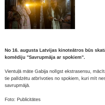
No 16. augusta Latvijas kinoteātros būs sk
komēdiju "Savrupmāja ar spokiem".
Vientuļā māte Gabija nolīgst ekstrasensu, mācītā
tie palīdzētu atbrīvoties no spokiem, kuri mīt ne
savrupmājā.
Foto: Publicitātes