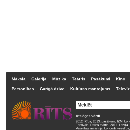
Māksla
Galerija
Mūzika
Teātris
Pasākumi
Kino
Personības
Garīgā dzīve
Kultūras mantojums
Televīz
Atslēgas vārdi
2012
Rīga
2013
pasākumi
IZM
kon
,
,
,
,
,
Festivāls
Dailes teātris
2014
Latvija
,
,
,
,
Veselības ministrija
koncerti
veselība
,
,