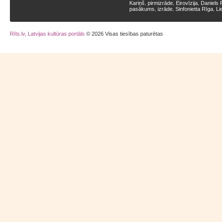
Kariņš
pirmizrāde
Eirovīzija
Daniels 
,
,
,
pasākums
izrāde
Sinfonietta Rīga
Li
,
,
,
Rīts.lv, Latvijas kultūras portāls
© 2026 Visas tiesības paturētas