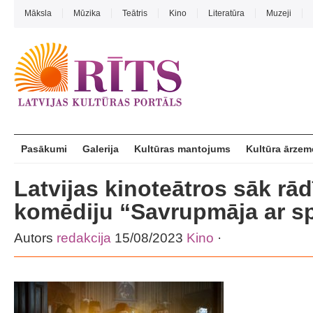
Māksla
Mūzika
Teātris
Kino
Literatūra
Muzeji
Pasākumi
Galerija
Kultūras mantojums
Kultūra ārzem
Latvijas kinoteātros sāk rā
komēdiju “Savrupmāja ar s
Autors
redakcija
15/08/2023
Kino
·