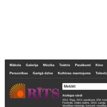
Māksla
Galerija
Mūzika
Teātris
Pasākumi
Kino
Personības
Garīgā dzīve
Kultūras mantojums
Televīz
Atslēgas vārdi
2012
Rīga
2013
pasākumi
IZM
kon
,
,
,
,
,
Festivāls
Dailes teātris
2014
Latvija
,
,
,
,
Veselības ministrija
koncerti
veselība
,
,