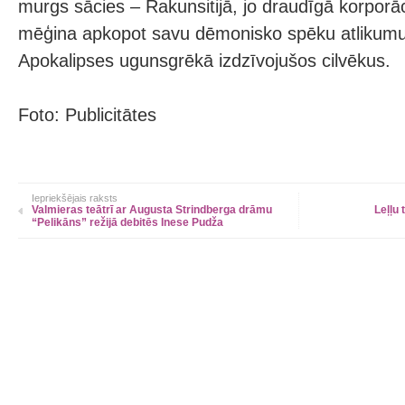
murgs sācies – Rakunsitijā, jo draudīgā korporāc
mēģina apkopot savu dēmonisko spēku atlikumus,
Apokalipses ugunsgrēkā izdzīvojušos cilvēkus.
Foto: Publicitātes
Iepriekšējais raksts
Valmieras teātrī ar Augusta Strindberga drāmu
Leļļu 
“Pelikāns” režijā debitēs Inese Pudža