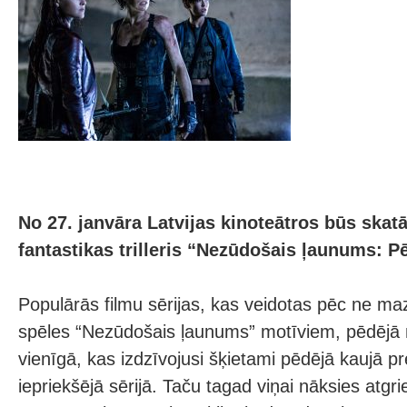
No 27. janvāra Latvijas kinoteātros būs skat
fantastikas trilleris “Nezūdošais ļaunums: P
Populārās filmu sērijas, kas veidotas pēc ne ma
spēles “Nezūdošais ļaunums” motīviem, pēdējā no
vienīgā, kas izdzīvojusi šķietami pēdējā kaujā p
iepriekšējā sērijā. Taču tagad viņai nāksies atgrie