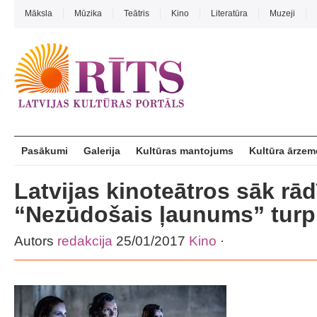
Māksla
Mūzika
Teātris
Kino
Literatūra
Muzeji
Pasākumi
Galerija
Kultūras mantojums
Kultūra ārzem
Latvijas kinoteātros sāk rādīt
“Nezūdošais ļaunums” tur
Autors
redakcija
25/01/2017
Kino
·