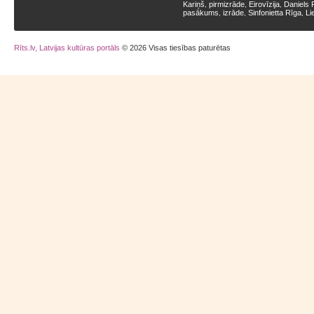
Kariņš
pirmizrāde
Eirovīzija
Daniels 
,
,
,
pasākums
izrāde
Sinfonietta Rīga
Li
,
,
,
Rīts.lv, Latvijas kultūras portāls
© 2026 Visas tiesības paturētas