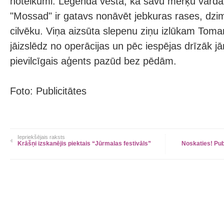
noteikumi. Leģenda vēsta, ka savu mērķu vārdā 
"Mossad" ir gatavs nonāvēt jebkuras rases, d
cilvēku. Viņa aizsūta slepenu ziņu izlūkam Tom
jāizslēdz no operācijas un pēc iespējas drīzāk 
pievilcīgais aģents pazūd bez pēdām.
Foto: Publicitātes
Iepriekšējais raksts
Krāšņi izskanējis piektais “Jūrmalas festivāls”
Noskaties! Pu