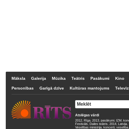
Māksla
Galerija
Mūzika
Teātris
Pasākumi
Kino
Personības
Garīgā dzīve
Kultūras mantojums
Televīz
Atslēgas vārdi
2012
Rīga
2013
pasākumi
IZM
kon
,
,
,
,
,
Festivāls
Dailes teātris
2014
Latvija
,
,
,
,
Veselības ministrija
koncerti
veselība
,
,