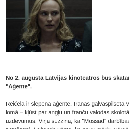
No 2. augusta Latvijas kinoteātros būs skatām
"Aģente".
Reičela ir slepenā aģente. Irānas galvaspilsētā 
lomā – kļūst par angļu un franču valodas skolot
uzdevumus. Viņa suzzina, ka "Mossad" darbības 