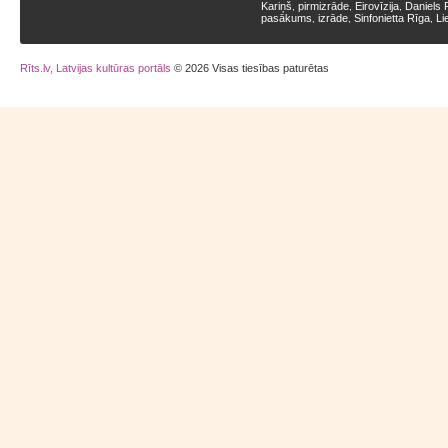
Kariņš
pirmizrāde
Eirovīzija
Daniels 
,
,
,
pasākums
izrāde
Sinfonietta Rīga
Li
,
,
,
Rīts.lv, Latvijas kultūras portāls
© 2026 Visas tiesības paturētas