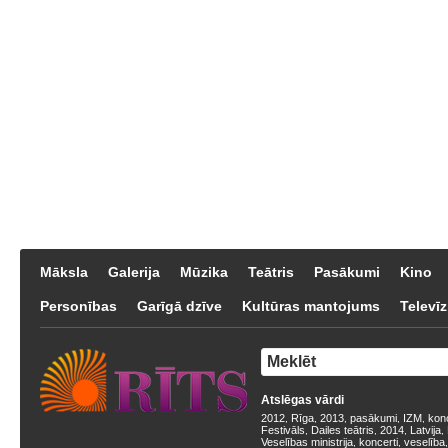
Māksla
Galerija
Mūzika
Teātris
Pasākumi
Kino
Personības
Garīgā dzīve
Kultūras mantojums
Televīz
Atslēgas vārdi
2012
Rīga
2013
pasākumi
IZM
kon
,
,
,
,
,
Festivāls
Dailes teātris
2014
Latvija
,
,
,
,
Veselības ministrija
koncerti
veselība
,
,