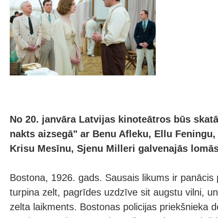
No 20. janvāra Latvijas kinoteātros būs skatā
nakts aizsegā" ar Benu Afleku, Ellu Feningu
Krisu Mesīnu, Sjenu Milleri galvenajās lomās
Bostona, 1926. gads. Sausais likums ir panācis p
turpina zelt, pagrīdes uzdzīve sit augstu vilni, u
zelta laikments. Bostonas policijas priekšnieka d