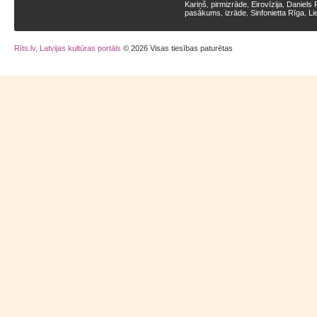
Kariņš
pirmizrāde
Eirovīzija
Daniels 
,
,
,
pasākums
izrāde
Sinfonietta Rīga
Li
,
,
,
Rīts.lv, Latvijas kultūras portāls
© 2026 Visas tiesības paturētas