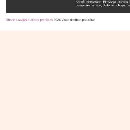
Kariņš
pirmizrāde
Eirovīzija
Daniels 
,
,
,
pasākums
izrāde
Sinfonietta Rīga
Li
,
,
,
Rīts.lv, Latvijas kultūras portāls
© 2026 Visas tiesības paturētas