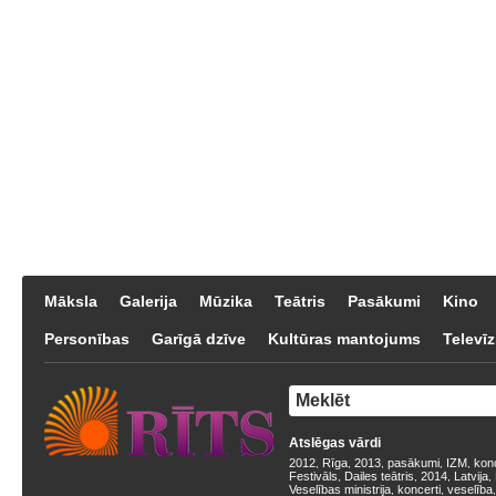
Māksla
Galerija
Mūzika
Teātris
Pasākumi
Kino
Personības
Garīgā dzīve
Kultūras mantojums
Televīz
Atslēgas vārdi
2012
Rīga
2013
pasākumi
IZM
kon
,
,
,
,
,
Festivāls
Dailes teātris
2014
Latvija
,
,
,
,
Veselības ministrija
koncerti
veselība
,
,