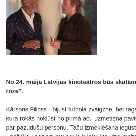
No 24. maija Latvijas kinoteātros būs skatāms
roze".
Kārsons Filipss - bijusī futbola zvaigzne, bet tag
kura rokās nokļūst no pirmā acu uzmetiena pavi
par pazudušu personu. Taču izmeklēšana iegūst