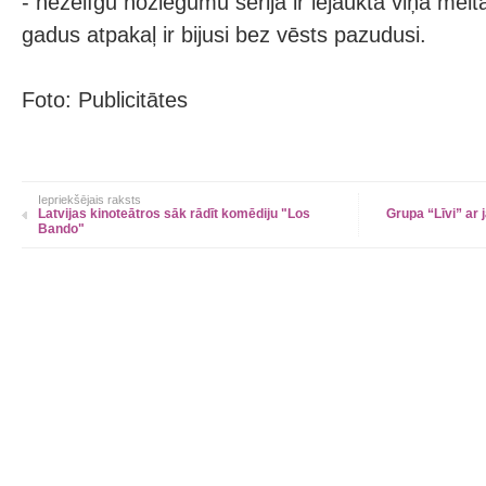
- nežēlīgu noziegumu sērijā ir iejaukta viņa mei
gadus atpakaļ ir bijusi bez vēsts pazudusi.
Foto: Publicitātes
Iepriekšējais raksts
Latvijas kinoteātros sāk rādīt komēdiju "Los
Grupa “Līvi” ar
Bando"