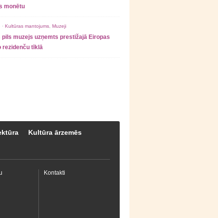
as monētu
 ·
Kultūras mantojums
,
Muzeji
 pils muzejs uzņemts prestižajā Eiropas
 rezidenču tīklā
ektūra
Kultūra ārzemēs
u
Kontakti