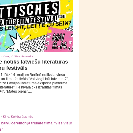
 ·
Kino
,
Kultūra ārzemēs
ē notiks latviešu literatūras
mu festivāls
1. līdz 14. maijam Berlīnē notiks latviešu
 un filmu festivāls “Vai viegli būt latvietim?”,
izē Latvijas literatūras eksporta platforma
iterature”. Festivālā tiks izrādītas filmas
94”, “Mātes piens”,…
 ·
Kino
,
Kultūra ārzemēs
balvu ceremonijā triumfē filma “Viss visur
s”