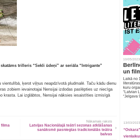
10/05/2023
Berlīn
skatāms trilleris “Sekli ūdeņi” ar seriāla “Intrigante”
un fil
Laikā no 1
iku vientulībā, ķerot viļņus neapdzīvotā pludmalē. Taču kādu dienu
literatūras
kuru organ
uras zobiem ievainotajai Nensijai izdodas paslēpties uz niecīga
“Latvian L
 krasta. Lai izglābtos, Nensijai nāksies iesaistīties izmisīgā
“Jelgava 
Nākamais raksts
13/03/2023
 filma
Latvijas Nacionālajā teātrī sezonas atklāšanas
sanāksmē pasniegtas tradicionālās teātra
“Oskara” 
balvas
vienlaiku