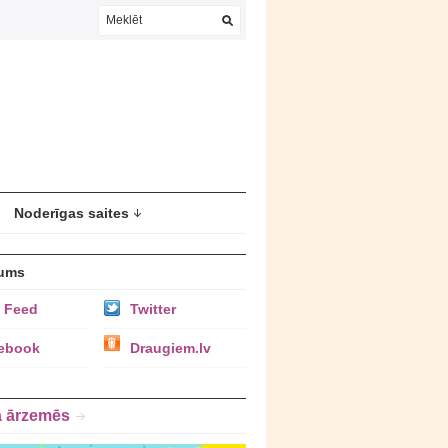
Noderīgas saites
ums
 Feed
Twitter
ebook
Draugiem.lv
a ārzemēs