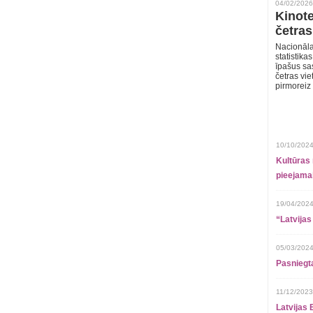
04/02/2026
Kinote
četras
Nacionāla
statistika
īpašus sa
četras vie
pirmoreiz
10/10/2024
Kultūras 
pieejamai
19/04/2024
“Latvijas
05/03/2024
Pasniegt
11/12/2023
Latvijas 