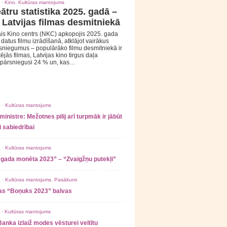
 ·
Kino
,
Kultūras mantojums
ātru statistika 2025. gadā –
 Latvijas filmas desmitniekā
is Kino centrs (NKC) apkopojis 2025. gada
s datus filmu izrādīšanā, atklājot vairākus
sniegumus – populārāko filmu desmitniekā ir
tējās filmas, Latvijas kino tirgus daļa
 pārsniegusi 24 % un, kas…
 ·
Kultūras mantojums
ministre: Mežotnes pilij arī turpmāk ir jābūt
 sabiedrībai
 ·
Kultūras mantojums
 gada monēta 2023” – “Zvaigžņu putekļi”
 ·
Kultūras mantojums
,
Pasākumi
as “Boņuks 2023” balvas
 ·
Kultūras mantojums
Banka izlaiž modes vēsturei veltītu