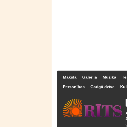
Māksla
Galerija
Mūzika
Te
Personības
Garīgā dzīve
Kul
F
V