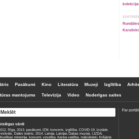
kolekcij
21/07/2023
Rundāles
Karalisko
ātris
Pasākumi
Kino
Literatūra
Muzeji
Izglītība
Arhit
tūras mantojums
Televīzija
Video
Noderīgas saites
Par portāl
Atslēgas vārdi
2012
Rīga
2013
pasākumi
IZM
koncerts
izglītība
COVID-19
Izstāde
,
,
,
,
,
,
,
,
,
estivāls
Dailes teātris
2014
Latvija
Latvijas Dabas muzejs
LIZDA
,
,
,
,
,
,
eselības ministrija
koncerti
veselība
Kariņa valdība
mākslinieki
Krišjānis
,
,
,
,
,