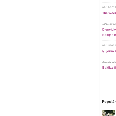
02/12/2022
The Week
11/11/2022
Dienvidko
Baltijas 
01/11/2022
Ņujorkā s
28/10/2022
Baltijas 
Populār