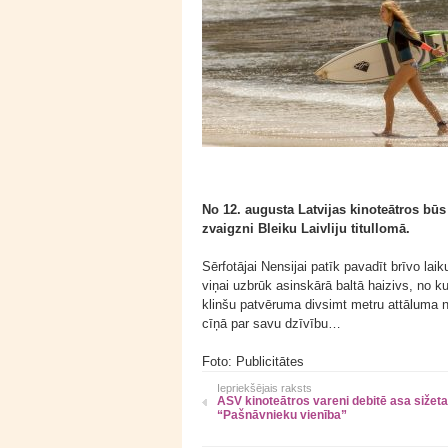
No 12. augusta Latvijas kinoteātros būs 
zvaigzni Bleiku Laivliju titullomā.
Sērfotājai Nensijai patīk pavadīt brīvo la
viņai uzbrūk asinskārā baltā haizivs, no k
klinšu patvēruma divsimt metru attāluma no
cīņā par savu dzīvību…
Foto: Publicitātes
Iepriekšējais raksts
ASV kinoteātros vareni debitē asa sižeta
“Pašnāvnieku vienība”