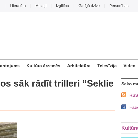
o
Literatūra
Muzeji
Izglītība
Garīgā dzīve
Personības
mantojums
Kultūra ārzemēs
Arhitektūra
Televīzija
Video
os sāk rādīt trilleri “Seklie
Seko m
RSS
Fac
Kultūr