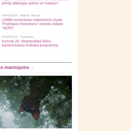
pilnīgi atšķirīgas spēles un hobijus?
04/08/2026 ·
Māksla
,
Muzeji
LNMM norisināsies mākslinieču dueta
“Poētiskais Robotisms” veidota izstāde
“AERO”
05/08/2026 ·
Pasākumi
Izziņota 26. Starptautiskā Baha
kamermūzikas festivāla programma
as mantojums