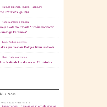
 ·
Kultūra ārzemēs
,
Mūzika
,
Pasākumi
nd uzstāsies Igaunijā
 ·
Kultūra ārzemēs
,
Māksla
rejā skatāma izstāde “Drošie horizonti:
laikmetīgā keramika”
 ·
Kino
,
Kultūra ārzemēs
ākas jau piektais Baltijas filmu festivāls
 ·
Kino
,
Kultūra ārzemēs
filmu festivāls Londonā – no 28. oktobra
ākie raksti
04/08/2026 ·
NEEKSISTE
Kāpēc vīrieši un sievietes internetā izvēlas