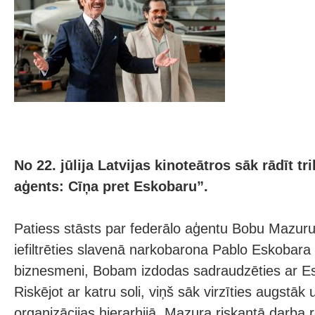
No 22. jūlija Latvijas kinoteātros sāk rādīt tri
aģents: Cīņa pret Eskobaru”.
Patiess stāsts par federālo aģentu Bobu Mazur
iefiltrēties slavenā narkobarona Pablo Eskobara k
biznesmeni, Bobam izdodas sadraudzēties ar Es
Riskējot ar katru soli, viņš sāk virzīties augstā
organizācijas hierarhijā. Mazura riskantā darba r