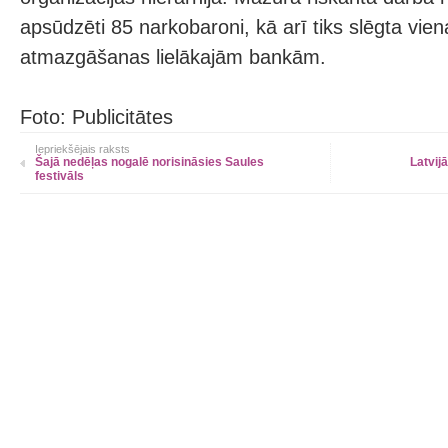
apsūdzēti 85 narkobaroni, kā arī tiks slēgta vie
atmazgāšanas lielākajām bankām.
Foto: Publicitātes
Iepriekšējais raksts
Šajā nedēļas nogalē norisināsies Saules
Latvijā
festivāls