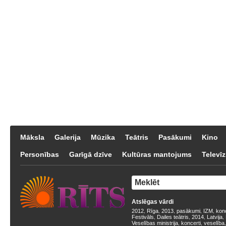
Māksla
Galerija
Mūzika
Teātris
Pasākumi
Kino
Personības
Garīgā dzīve
Kultūras mantojums
Televīz
Atslēgas vārdi
2012
Rīga
2013
pasākumi
IZM
kon
,
,
,
,
,
Festivāls
Dailes teātris
2014
Latvija
,
,
,
,
Veselības ministrija
koncerti
veselība
,
,