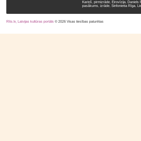
Kariņš
pirmizrāde
Eirovīzija
Daniels 
,
,
,
pasākums
izrāde
Sinfonietta Rīga
Li
,
,
,
Rīts.lv, Latvijas kultūras portāls
© 2026 Visas tiesības paturētas