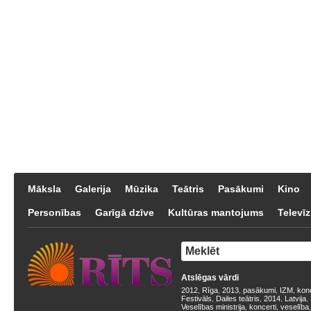
Māksla
Galerija
Mūzika
Teātris
Pasākumi
Kino
Personības
Garīgā dzīve
Kultūras mantojums
Televīz
Atslēgas vārdi
2012
Rīga
2013
pasākumi
IZM
kon
,
,
,
,
,
Festivāls
Dailes teātris
2014
Latvija
,
,
,
,
Veselības ministrija
koncerti
veselība
,
,