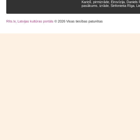
Kariņš
pirmizrāde
Eirovīzija
Daniels 
,
,
,
pasākums
izrāde
Sinfonietta Rīga
Li
,
,
,
Rīts.lv, Latvijas kultūras portāls
© 2026 Visas tiesības paturētas