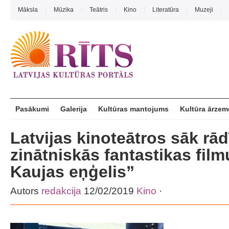
Māksla
Mūzika
Teātris
Kino
Literatūra
Muzeji
Pasākumi
Galerija
Kultūras mantojums
Kultūra ārzem
Latvijas kinoteātros sāk rād
zinātniskās fantastikas filmu
Kaujas eņģelis”
Autors
redakcija
12/02/2019
Kino
·