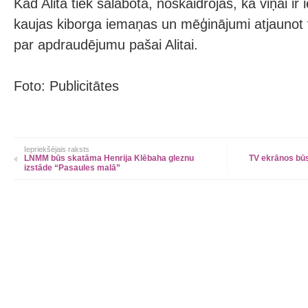
Kad Alita tiek salabota, noskaidrojas, ka viņai i
kaujas kiborga iemaņas un mēģinājumi atjaunot v
par apdraudējumu pašai Alitai.
Foto: Publicitātes
Iepriekšējais raksts
LNMM būs skatāma Henrija Klēbaha gleznu
TV ekrānos bū
izstāde “Pasaules malā”