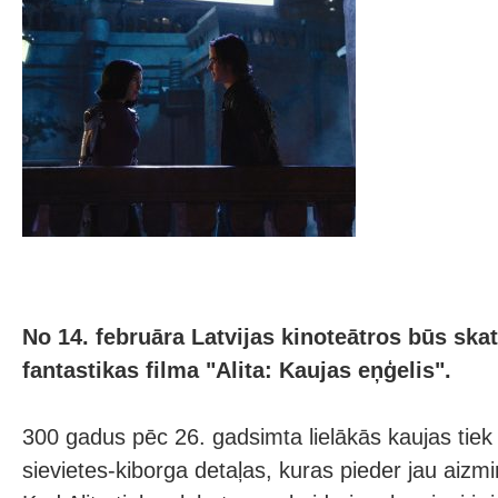
No 14. februāra Latvijas kinoteātros būs ska
fantastikas filma "Alita: Kaujas eņģelis".
300 gadus pēc 26. gadsimta lielākās kaujas tiek a
sievietes-kiborga detaļas, kuras pieder jau aizm