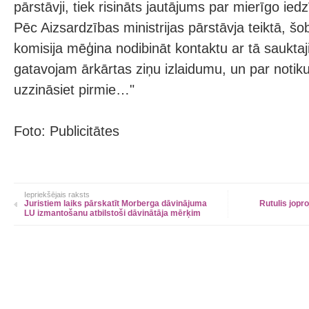
pārstāvji, tiek risināts jautājums par mierīgo ied
Pēc Aizsardzības ministrijas pārstāvja teiktā, šob
komisija mēģina nodibināt kontaktu ar tā saukta
gatavojam ārkārtas ziņu izlaidumu, un par notiku
uzzināsiet pirmie…"
Foto: Publicitātes
Iepriekšējais raksts
Juristiem laiks pārskatīt Morberga dāvinājuma
Rutulis jopr
LU izmantošanu atbilstoši dāvinātāja mērķim