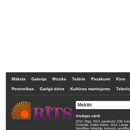
Māksla
Galerija
Mūzika
Teātris
Pasākumi
Kino
Personības
Garīgā dzīve
Kultūras mantojums
Televīz
Atslēgas vārdi
2012
Rīga
2013
pasākumi
IZM
kon
,
,
,
,
,
Festivāls
Dailes teātris
2014
Latvija
,
,
,
,
Veselības ministrija
koncerti
veselība
,
,