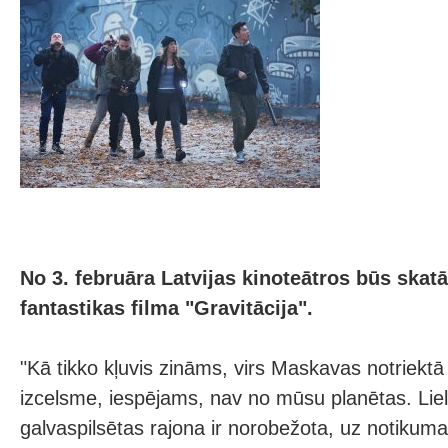
No 3. februāra Latvijas kinoteātros būs skat
fantastikas filma "Gravitācija".
"Kā tikko kļuvis zināms, virs Maskavas notriektā 
izcelsme, iespējams, nav no mūsu planētas. Liel
galvaspilsētas rajona ir norobežota, uz notikuma