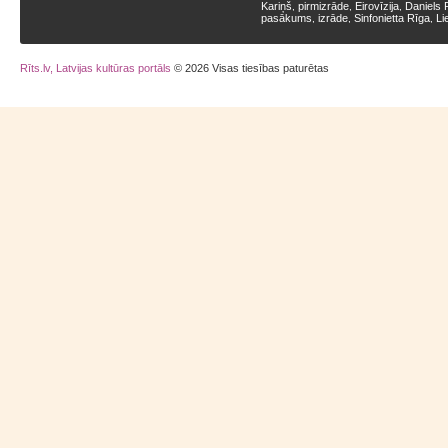
Kariņš
pirmizrāde
Eirovīzija
Daniels 
,
,
,
pasākums
izrāde
Sinfonietta Rīga
Li
,
,
,
Rīts.lv, Latvijas kultūras portāls
© 2026 Visas tiesības paturētas