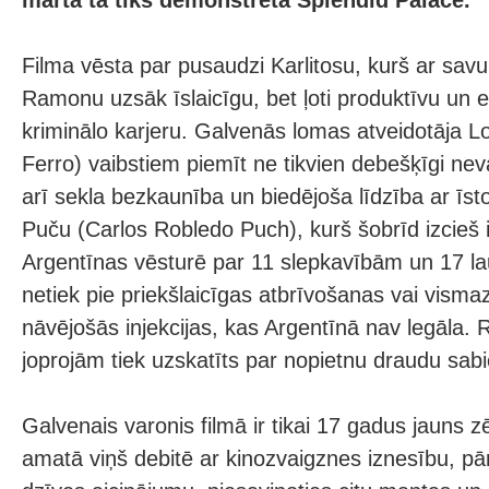
marta tā tiks demonstrēta Splendid Palace.
Filma vēsta par pusaudzi Karlitosu, kurš ar savu
Ramonu uzsāk īslaicīgu, bet ļoti produktīvu un 
kriminālo karjeru. Galvenās lomas atveidotāja 
Ferro) vaibstiem piemīt ne tikvien debešķīgi nev
arī sekla bezkaunība un biedējoša līdzība ar īs
Puču (Carlos Robledo Puch), kurš šobrīd izcieš 
Argentīnas vēsturē par 11 slepkavībām un 17 l
netiek pie priekšlaicīgas atbrīvošanas vai visma
nāvējošās injekcijas, kas Argentīnā nav legāla.
joprojām tiek uzskatīts par nopietnu draudu sabi
Galvenais varonis filmā ir tikai 17 gadus jauns 
amatā viņš debitē ar kinozvaigznes iznesību, pārl