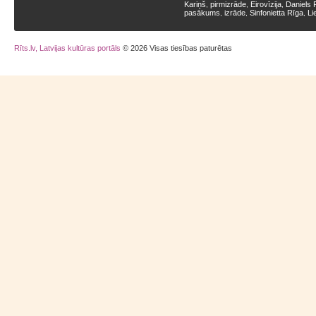
Kariņš
pirmizrāde
Eirovīzija
Daniels 
,
,
,
pasākums
izrāde
Sinfonietta Rīga
Li
,
,
,
Rīts.lv, Latvijas kultūras portāls
© 2026 Visas tiesības paturētas