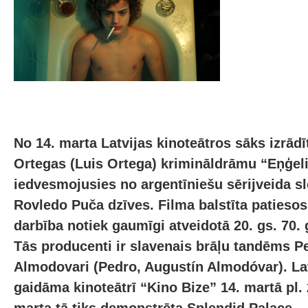
No 14. marta Latvijas kinoteātros sāks izrādī
Ortegas (Luis Ortega) krimināldrāmu “Eņģeli
iedvesmojusies no argentīniešu sērijveida s
Rovledo Puča dzīves. Filma balstīta patieso
darbība notiek gaumīgi atveidotā 20. gs. 70.
Tās producenti ir slavenais brāļu tandēms P
Almodovari (Pedro, Augustín Almodóvar). Lat
gaidāma kinoteātrī “Kino Bize” 14. martā pl. 