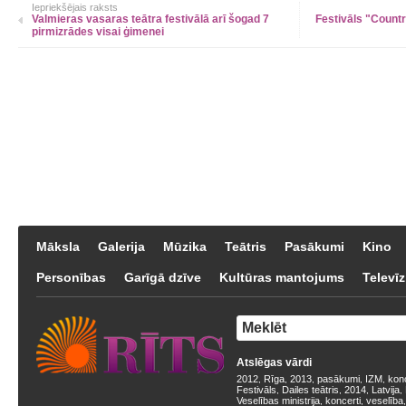
Iepriekšējais raksts
Valmieras vasaras teātra festivālā arī šogad 7
Festivāls "Count
pirmizrādes visai ģimenei
Māksla
Galerija
Mūzika
Teātris
Pasākumi
Kino
Personības
Garīgā dzīve
Kultūras mantojums
Televīz
Atslēgas vārdi
2012
Rīga
2013
pasākumi
IZM
kon
,
,
,
,
,
Festivāls
Dailes teātris
2014
Latvija
,
,
,
,
Veselības ministrija
koncerti
veselība
,
,