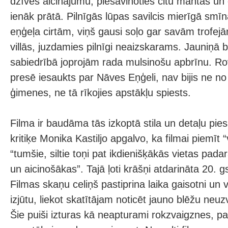
dzīves aicinājumu, piesavinoties citu mantas un 
ienāk prātā. Pilnīgās lūpas savilcis mierīgā smīn
eņģeļa cirtām, viņš gausi soļo gar savām trofej
villās, juzdamies pilnīgi neaizskarams. Jauniņā 
sabiedrībā joprojām rada mulsinošu apbrīnu. Ro
presē iesaukts par Nāves Eņģeli, nav bijis ne no
ģimenes, ne tā rīkojies apstākļu spiests.
Filma ir baudāma tās izkoptā stila un detaļu pie
kritiķe Monika Kastiljo apgalvo, ka filmai piemīt “
“tumšie, siltie toņi pat ikdienišķākās vietas pada
un aicinošākas”. Tajā ļoti krāšņi atdarināta 20. 
Filmas skaņu celiņš pastiprina laika gaisotni un 
izjūtu, liekot skatītājam noticēt jauno blēžu neu
Šie puiši izturas kā neapturami rokzvaigznes, pa