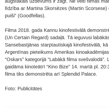
augstākais uzdevums ir zagt. Ne velti filmas m
līdzība ar Martina Skorsēzes (Martin Scorsese) 
puiši” (Goodfellas).
Filma 2018. gada Kannu kinofestivālā demonstrē
(Un Certain Regard) sadaļā. Tā ieguvusi labākās
Sansebastjānas starptautiskajā kinofestivālā, kā 
Argentīnas pieteikums Amerikas kinoakadēmija
“Oskars” kategorijā “Labākā filma svešvalodā”. L
gaidāma kinoteātrī “Kino Bize” 14. martā pl. 20:
filma tiks demonstrēta arī Splendid Palace.
Foto: Publicitātes