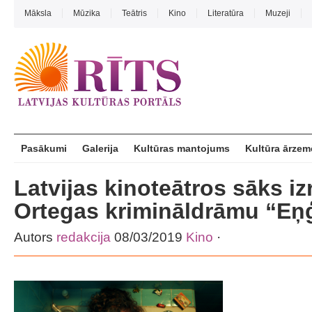
Māksla
Mūzika
Teātris
Kino
Literatūra
Muzeji
Pasākumi
Galerija
Kultūras mantojums
Kultūra ārzem
Latvijas kinoteātros sāks iz
Ortegas krimināldrāmu “Eņģ
Autors
redakcija
08/03/2019
Kino
·