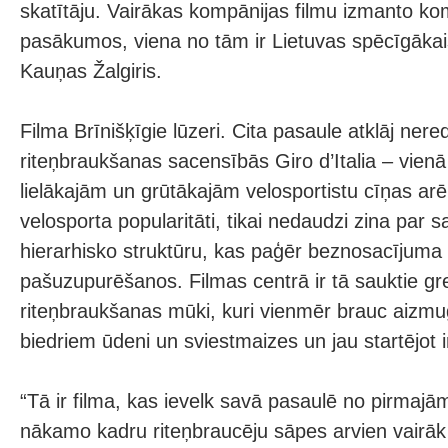
skatītāju. Vairākas kompānijas filmu izmanto k
pasākumos, viena no tām ir Lietuvas spēcīgākai
Kauņas Žalgiris.
Filma Brīnišķīgie lūzeri. Cita pasaule atklāj ner
riteņbraukšanas sacensībās Giro d’Italia – vienā
lielākajām un grūtākajām velosportistu cīņas ar
velosporta popularitāti, tikai nedaudzi zina par 
hierarhisko struktūru, kas paģēr beznosacījuma
pašuzupurēšanos. Filmas centrā ir tā sauktie gr
riteņbraukšanas mūki, kuri vienmēr brauc aizmu
biedriem ūdeni un sviestmaizes un jau startējot i
“Tā ir filma, kas ievelk savā pasaulē no pirmaj
nākamo kadru riteņbraucēju sāpes arvien vairāk 