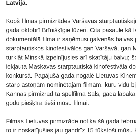
Latvijā.
Kopš filmas pirmizrādes Varšavas starptautiskajā
gada oktobrī Brīnišķīgie lūzeri. Cita pasaule kā
dokumentālā filma ir saņēmusi galvenās balvas 
starptautiskos kinofestivālos gan Varšavā, gan 
turklāt Minskā izpelnījusies arī skatītāju balvu; š
iekļauta Maskavas starptautiskā kinofestivāla d
konkursā. Pagājušā gada nogalē Lietuvas Kinem
starp astoņām nominētajām filmām, kuru vidū bi
Kannās pirmizrādītā spēlfilma Sals, gada labākā
godu piešķīra tieši mūsu filmai.
Filmas Lietuvas pirmizrāde notika šā gada febru
to ir noskatījušies jau gandrīz 15 tūkstoši mūs