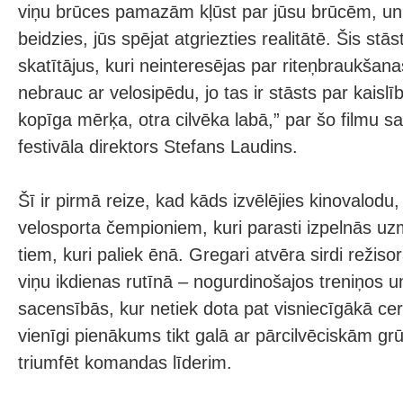
viņu brūces pamazām kļūst par jūsu brūcēm, un ti
beidzies, jūs spējat atgriezties realitātē. Šis stā
skatītājus, kuri neinteresējas par riteņbraukšana
nebrauc ar velosipēdu, jo tas ir stāsts par kais
kopīga mērķa, otra cilvēka labā,” par šo filmu s
festivāla direktors Stefans Laudins.
Šī ir pirmā reize, kad kāds izvēlējies kinovalodu,
velosporta čempioniem, kuri parasti izpelnās uz
tiem, kuri paliek ēnā. Gregari atvēra sirdi režisor
viņu ikdienas rutīnā – nogurdinošajos treniņos u
sacensībās, kur netiek dota pat visniecīgākā cerī
vienīgi pienākums tikt galā ar pārcilvēciskām grū
triumfēt komandas līderim.