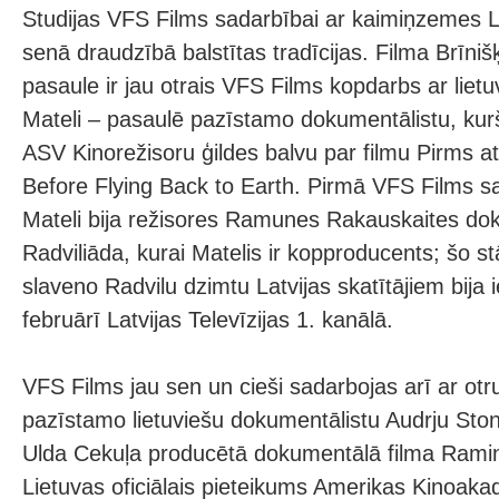
Studijas VFS Films sadarbībai ar kaimiņzemes L
senā draudzībā balstītas tradīcijas. Filma Brīnišķ
pasaule ir jau otrais VFS Films kopdarbs ar liet
Mateli – pasaulē pazīstamo dokumentālistu, ku
ASV Kinorežisoru ģildes balvu par filmu Pirms 
Before Flying Back to Earth. Pirmā VFS Films s
Mateli bija režisores Ramunes Rakauskaites do
Radviliāda, kurai Matelis ir kopproducents; šo s
slaveno Radvilu dzimtu Latvijas skatītājiem bija 
februārī Latvijas Televīzijas 1. kanālā.
VFS Films jau sen un cieši sadarbojas arī ar otr
pazīstamo lietuviešu dokumentālistu Audrju Stoni
Ulda Cekuļa producētā dokumentālā filma Ramin
Lietuvas oficiālais pieteikums Amerikas Kinoaka