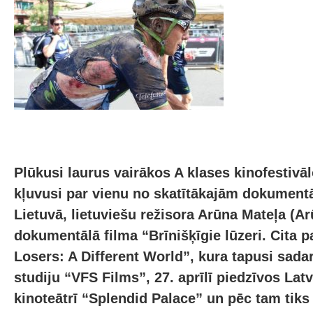
Plūkusi laurus vairākos A klases kinofestivā
kļuvusi par vienu no skatītākajām dokument
Lietuvā, lietuviešu režisora Arūna Mateļa (A
dokumentālā filma “Brīnišķīgie lūzeri. Cita 
Losers: A Different World”, kura tapusi sadar
studiju “VFS Films”, 27. aprīlī piedzīvos Latv
kinoteātrī “Splendid Palace” un pēc tam tiks 