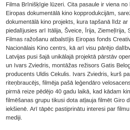
Filma Brīnišķīgie lūzeri. Cita pasaule ir viena no 
Eiropas dokumentālā kino kopprodukcijām, sarež
dokumentālā kino projekts, kura tapšanā līdz ar 
piedalījusies arī Itālija, Šveice, Īrija, Ziemeļīrija,
Filmas ražošanu atbalstījis Eiropas fonds Creat
Nacionālais Kino centrs, kā arī visu pārējo dalībv
Latvijas pusi šajā unikālajā projektā pārstāv ope
un Ivars Zviedris, montāžas režisors Gatis Belo
producents Uldis Cekulis. Ivars Zviedris, kurš pat
riteņbraucējs, filmēja pašā leģendāro velosacens
pirmā reize pēdējo 40 gadu laikā, kad kādam ki
filmēšanas grupu tikusi dota atļauja filmēt Giro d
iekšienē. Arī tāpēc pastiprinātu interesi par filmu i
mediji.