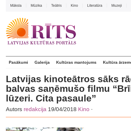
Māksla
Mūzika
Teātris
Kino
Literatūra
Muzeji
Pasākumi
Galerija
Kultūras mantojums
Kultūra ārzem
Latvijas kinoteātros sāks rā
balvas saņēmušo filmu “Brī
lūzeri. Cita pasaule”
Autors
redakcija
19/04/2018
Kino
·