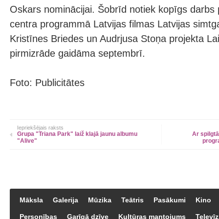
Oskars nominācijai. Šobrīd notiek kopīgs darbs 
centra programmā Latvijas filmas Latvijas simtga
Kristīnes Briedes un Audrjusa Stoņa projekta Laik
pirmizrāde gaidāma septembrī.
Foto: Publicitātes
Iepriekšējais raksts
Grupa "Triana Park" laiž klajā jaunu albumu
Ar spilgt
"Alive"
progr
Māksla
Galerija
Mūzika
Teātris
Pasākumi
Kino
Personības
Garīgā dzīve
Kultūras mantojums
Televīz