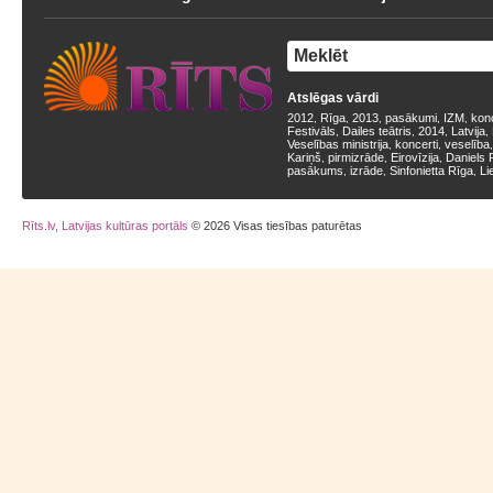
Atslēgas vārdi
2012
Rīga
2013
pasākumi
IZM
kon
,
,
,
,
,
Festivāls
Dailes teātris
2014
Latvija
,
,
,
,
Veselības ministrija
koncerti
veselība
,
,
Kariņš
pirmizrāde
Eirovīzija
Daniels 
,
,
,
pasākums
izrāde
Sinfonietta Rīga
Li
,
,
,
Rīts.lv, Latvijas kultūras portāls
© 2026 Visas tiesības paturētas