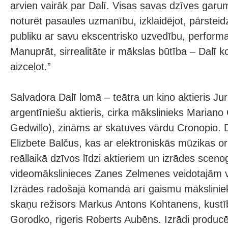
arvien vairāk par Dalī. Visas savas dzīves garu
noturēt pasaules uzmanību, izklaidējot, pārsteid
publiku ar savu ekscentrisko uzvedību, perfor
Manuprāt, sirrealitāte ir mākslas būtība – Dalī k
aizceļot.”
Salvadora Dalī lomā – teātra un kino aktieris Ju
argentīniešu aktieris, cirka mākslinieks Mariano
Gedwillo), zināms ar skatuves vārdu Cronopio. 
Elizbete Balčus, kas ar elektroniskās mūzikas o
reāllaikā dzīvos līdzi aktieriem un izrādes sceno
videomākslinieces Zanes Zelmenes veidotajām v
Izrādes radošajā komandā arī gaismu māksliniek
skaņu režisors Markus Antons Kohtanens, kustī
Gorodko, rigeris Roberts Aubēns. Izrādi produ