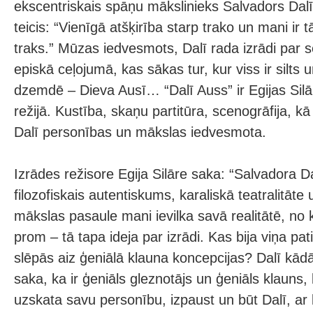
ekscentriskais spāņu mākslinieks Salvadors Dal
teicis: “Vienīgā atšķirība starp trako un mani ir
traks.” Mūzas iedvesmots, Dalī rada izrādi par se
episkā ceļojumā, kas sākas tur, kur viss ir silts
dzemdē – Dieva Ausī… “Dalī Auss” ir Egijas Sil
režijā. Kustība, skaņu partitūra, scenogrāfija, kā
Dalī personības un mākslas iedvesmota.
Izrādes režisore Egija Silāre saka: “Salvadora Da
filozofiskais autentiskums, karaliskā teatralitāte 
mākslas pasaule mani ievilka savā realitātē, no 
prom – tā tapa ideja par izrādi. Kas bija viņa pa
slēpās aiz ģeniālā klauna koncepcijas? Dalī kādā 
saka, ka ir ģeniāls gleznotājs un ģeniāls klauns,
uzskata savu personību, izpaust un būt Dalī, ar 