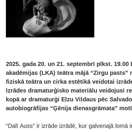
2025. gada 20. un 21. septembrī plkst. 19.00 
akadēmijas (LKA) teātra mājā “Zirgu pasts” 
fiziskā teātra un cirka estētikā veidotai izrād
Izrādes dramaturģisko materiālu veidojusi re
kopā ar dramaturģi Elzu Vildaus pēc Salvado
autobiogrāfijas “Ģēnija dienasgrāmata” mot
“Dalī Auss” ir izrāde izrādē, kur galvenajā lomā i