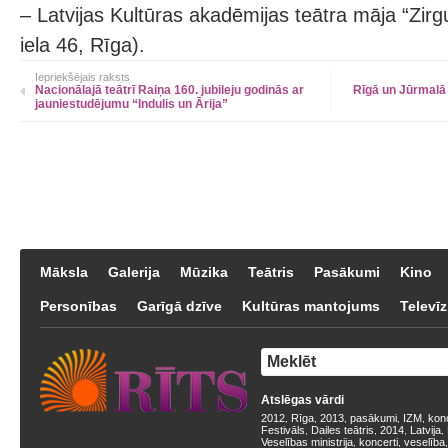
– Latvijas Kultūras akadēmijas teātra māja “Zirg
iela 46, Rīga).
Iepriekšējais raksts
Nacionālajā teātrī Raiņa 160. jubileju godinās ar
Rīgā un Jūrmalā
jauniestudējumu “Indulis un Ārija”
Māksla
Galerija
Mūzika
Teātris
Pasākumi
Kino
Personības
Garīgā dzīve
Kultūras mantojums
Televīz
Atslēgas vārdi
2012
Rīga
2013
pasākumi
IZM
kon
,
,
,
,
,
Festivāls
Dailes teātris
2014
Latvija
,
,
,
,
Veselības ministrija
koncerti
veselība
,
,