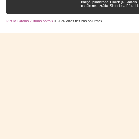
Kariņš
pirmizrāde
Eirovīzija
Daniels 
,
,
,
pasākums
izrāde
Sinfonietta Rīga
Li
,
,
,
Rīts.lv, Latvijas kultūras portāls
© 2026 Visas tiesības paturētas