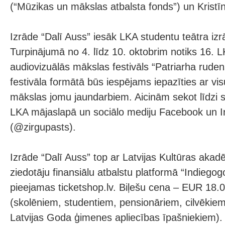
(“Mūzikas un mākslas atbalsta fonds”) un Kristī
Izrāde “Dalī Auss” iesāk LKA studentu teātra iz
Turpinājumā no 4. līdz 10. oktobrim notiks 16. 
audiovizuālās mākslas festivāls “Patriarha rude
festivāla formātā būs iespējams iepazīties ar vi
mākslas jomu jaundarbiem. Aicinām sekot līdzi 
LKA mājaslapā un sociālo mediju Facebook un I
(@zirgupasts).
Izrāde “Dalī Auss” top ar Latvijas Kultūras akad
ziedotāju finansiālu atbalstu platformā “Indiegogo
pieejamas ticketshop.lv. Biļešu cena – EUR 18
(skolēniem, studentiem, pensionāriem, cilvēkiem a
Latvijas Goda ģimenes apliecības īpašniekiem). 