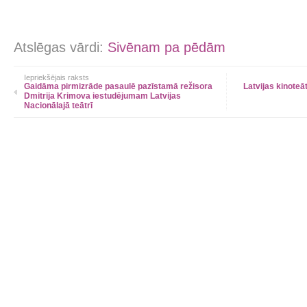
Atslēgas vārdi:
Sivēnam pa pēdām
Iepriekšējais raksts
Gaidāma pirmizrāde pasaulē pazīstamā režisora
Latvijas kinoteā
Dmitrija Krimova iestudējumam Latvijas
Nacionālajā teātrī