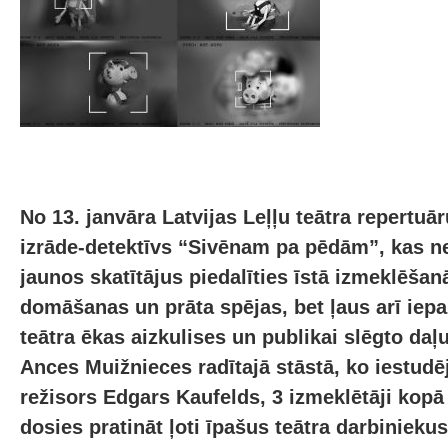
No 13. janvāra Latvijas Leļļu teātra repertuā
izrāde-detektīvs “Sivēnam pa pēdām”, kas ne
jaunos skatītājus piedalīties īstā izmeklēšan
domāšanas un prāta spējas, bet ļaus arī iepa
teātra ēkas aizkulises un publikai slēgto da
Ances Muižnieces radītajā stāstā, ko iestudēj
režisors Edgars Kaufelds, 3 izmeklētāji kopā 
dosies pratināt ļoti īpašus teātra darbiniekus,