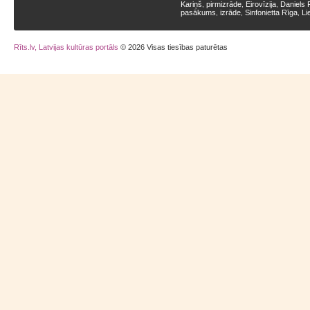
Kariņš
pirmizrāde
Eirovīzija
Daniels 
,
,
,
pasākums
izrāde
Sinfonietta Rīga
Li
,
,
,
Rīts.lv, Latvijas kultūras portāls
© 2026 Visas tiesības paturētas