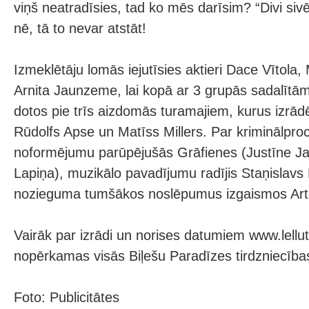
viņš neatradīsies, tad ko mēs darīsim? “Divi sivē
nē, tā to nevar atstāt!
Izmeklētāju lomās iejutīsies aktieri Dace Vītola,
Arnita Jaunzeme, lai kopā ar 3 grupās sadalītām
dotos pie trīs aizdomās turamajiem, kurus izrādē
Rūdolfs Apse un Matīss Millers. Par kriminālpro
noformējumu parūpējušās Grāfienes (Justīne Ja
Lapiņa), muzikālo pavadījumu radījis Staņislavs 
nozieguma tumšākos noslēpumus izgaismos Art
Vairāk par izrādi un norises datumiem www.lellute
nopērkamas visās Biļešu Paradīzes tirdzniecības
Foto: Publicitātes