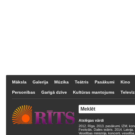
Māksla
Galerija
Mūzika
Teātris
Pasākumi
Kino
Personības
Garīgā dzīve
Kultūras mantojums
Televīz
Atslēgas vārdi
2012
Rīga
2013
pasākumi
IZM
kon
,
,
,
,
,
Festivāls
Dailes teātris
2014
Latvija
,
,
,
,
Veselības ministrija
koncerti
veselība
,
,