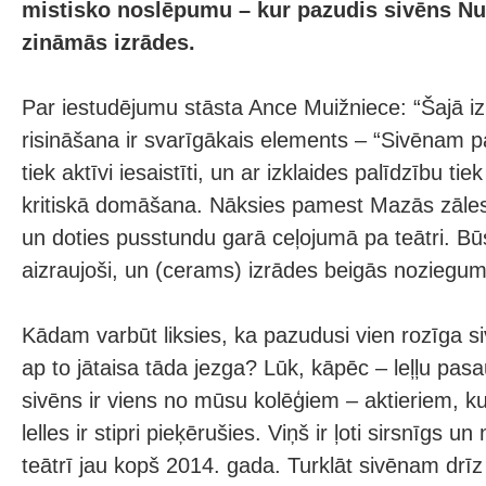
mistisko noslēpumu – kur pazudis sivēns Nu
zināmās izrādes.
Par iestudējumu stāsta Ance Muižniece: “Šajā 
risināšana ir svarīgākais elements – “Sivēnam p
tiek aktīvi iesaistīti, un ar izklaides palīdzību ti
kritiskā domāšana. Nāksies pamest Mazās zāles
un doties pusstundu garā ceļojumā pa teātri. Būs
aizraujoši, un (cerams) izrādes beigās noziegums 
Kādam varbūt liksies, ka pazudusi vien rozīga si
ap to jātaisa tāda jezga? Lūk, kāpēc – leļļu pasaul
sivēns ir viens no mūsu kolēģiem – aktieriem, k
lelles ir stipri pieķērušies. Viņš ir ļoti sirsnīgs u
teātrī jau kopš 2014. gada. Turklāt sivēnam drīz 