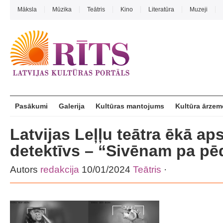
Māksla
Mūzika
Teātris
Kino
Literatūra
Muzeji
Pasākumi
Galerija
Kultūras mantojums
Kultūra ārzem
Latvijas Leļļu teātra ēkā ap
detektīvs – “Sivēnam pa p
Autors
redakcija
10/01/2024
Teātris
·