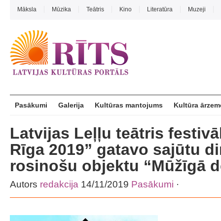
Māksla
Mūzika
Teātris
Kino
Literatūra
Muzeji
Pasākumi
Galerija
Kultūras mantojums
Kultūra ārzem
Latvijas Leļļu teātris festiv
Rīga 2019” gatavo sajūtu d
rosinošu objektu “Mūžīgā d
Autors
redakcija
14/11/2019
Pasākumi
·