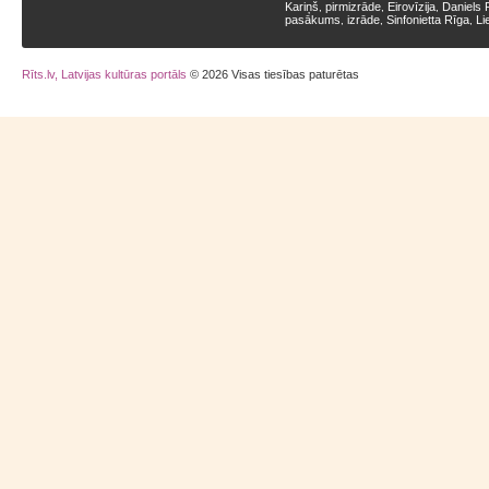
Kariņš
pirmizrāde
Eirovīzija
Daniels 
,
,
,
pasākums
izrāde
Sinfonietta Rīga
Li
,
,
,
Rīts.lv, Latvijas kultūras portāls
© 2026 Visas tiesības paturētas