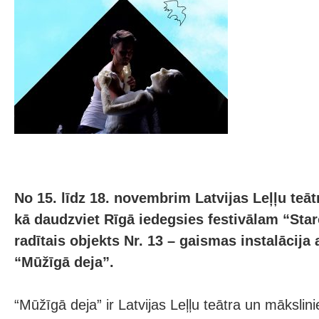
No 15. līdz 18. novembrim Latvijas Leļļu teāt
kā daudzviet Rīgā iedegsies festivālam “Sta
radītais objekts Nr. 13 – gaismas instalācij
“Mūžīgā deja”.
“Mūžīgā deja” ir Latvijas Leļļu teātra un māksli