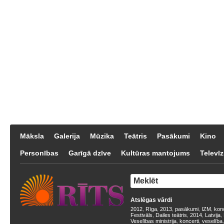
Māksla
Galerija
Mūzika
Teātris
Pasākumi
Kino
Personības
Garīgā dzīve
Kultūras mantojums
Televīz
Atslēgas vārdi
2012
Rīga
2013
pasākumi
IZM
kon
,
,
,
,
,
Festivāls
Dailes teātris
2014
Latvija
,
,
,
,
Veselības ministrija
koncerti
veselība
,
,