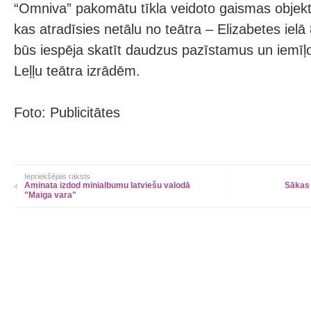
“Omniva” pakomātu tīkla veidoto gaismas objektu
kas atradīsies netālu no teātra – Elizabetes ielā
būs iespēja skatīt daudzus pazīstamus un iemīļo
Leļļu teātra izrādēm.
Foto: Publicitātes
Iepriekšējais raksts
Aminata izdod minialbumu latviešu valodā
Sākas 
"Maiga vara"