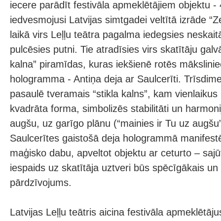
iecere parādīt festivāla apmeklētājiem objektu - 
iedvesmojusi Latvijas simtgadei veltītā izrāde “Ze
laikā virs Leļļu teātra pagalma iedegsies neska
pulcēsies putni. Tie atradīsies virs skatītāju galv
kalna” piramīdas, kuras iekšienē rotēs mākslinie
hologramma - Antiņa deja ar Saulcerīti. Trīsdimen
pasaulē tveramais “stikla kalns”, kam vienlaikus 
kvadrāta forma, simbolizēs stabilitāti un harmoni
augšu, uz garīgo plānu (“mainies ir Tu uz augšu”
Saulcerītes gaistošā deja hologrammā manifest
maģisko dabu, apveltot objektu ar ceturto – sajū
iespaids uz skatītāja uztveri būs spēcīgākais un
pārdzīvojums.
Latvijas Leļļu teātris aicina festivāla apmeklētāju