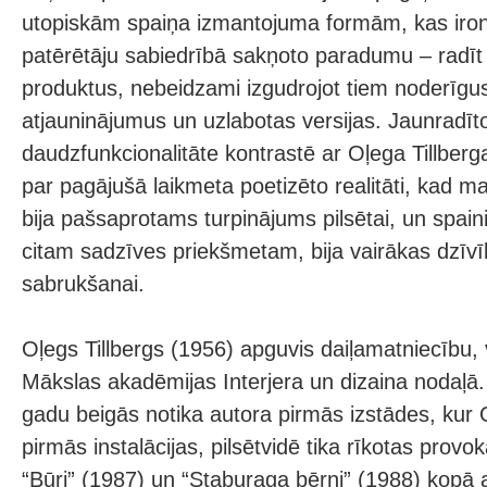
utopiskām spaiņa izmantojuma formām, kas ironi
patērētāju sabiedrībā sakņoto paradumu – radīt
produktus, nebeidzami izgudrojot tiem noderīgu
atjauninājumus un uzlabotas versijas. Jaunradīt
daudzfunkcionalitāte kontrastē ar Oļega Tillberg
par pagājušā laikmeta poetizēto realitāti, kad m
bija pašsaprotams turpinājums pilsētai, un spai
citam sadzīves priekšmetam, bija vairākas dzīvīb
sabrukšanai.
Oļegs Tillbergs (1956) apguvis daiļamatniecību, v
Mākslas akadēmijas Interjera un dizaina nodaļā.
gadu beigās notika autora pirmās izstādes, kur O
pirmās instalācijas, pilsētvidē tika rīkotas prov
“Būri” (1987) un “Staburaga bērni” (1988) kopā 