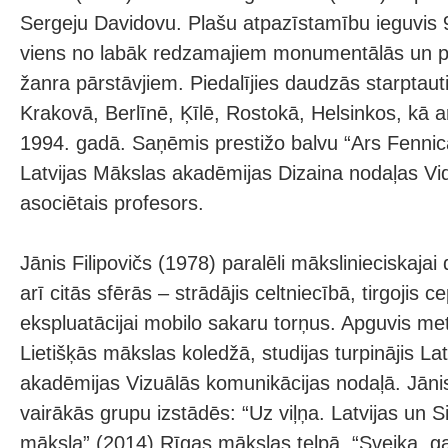
Sergeju Davidovu. Plašu atpazīstamību ieguvis
viens no labāk redzamajiem monumentālās un poē
žanra pārstāvjiem. Piedalījies daudzās starptaut
Krakovā, Berlīnē, Ķīlē, Rostokā, Helsinkos, kā 
1994. gadā. Saņēmis prestižo balvu “Ars Fennica
Latvijas Mākslas akadēmijas Dizaina nodaļas V
asociētais profesors.
Jānis Filipovičs (1978) paralēli mākslinieciskajai d
arī citās sfērās – strādājis celtniecībā, tirgojis
ekspluatācijai mobilo sakaru torņus. Apguvis me
Lietišķās mākslas koledžā, studijas turpinājis La
akadēmijas Vizuālās komunikācijas nodaļā. Jānis 
vairākās grupu izstādēs: “Uz viļņa. Latvijas un Si
māksla” (2014) Rīgas mākslas telpā, “Sveika, ga