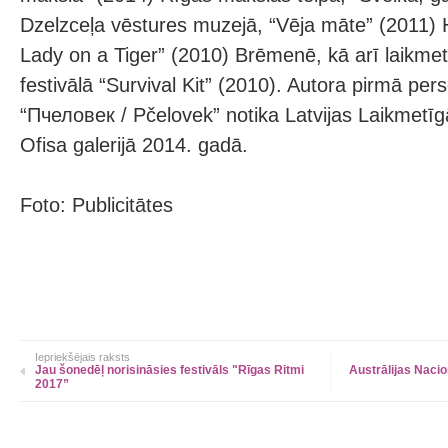
Dzelzceļa vēstures muzejā, “Vēja māte” (2011)
Lady on a Tiger” (2010) Brēmenē, kā arī laikme
festivālā “Survival Kit” (2010). Autora pirmā per
“Пчеловек / Pčelovek” notika Latvijas Laikmetī
Ofisa galerijā 2014. gadā.
Foto: Publicitātes
Iepriekšējais raksts
Jau šonedēļ norisināsies festivāls "Rīgas Ritmi
Austrālijas Nac
2017”