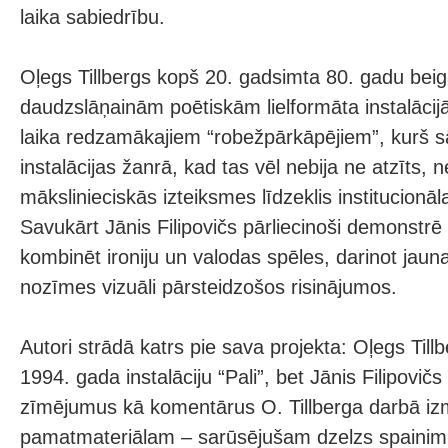
laika sabiedrību.
Oļegs Tillbergs kopš 20. gadsimta 80. gadu bei
daudzslāņainām poētiskām lielformāta instalācijā
laika redzamākajiem “robežpārkāpējiem”, kurš sā
instalācijas žanrā, kad tas vēl nebija ne atzīts, 
mākslinieciskās izteiksmes līdzeklis institucionā
Savukārt Jānis Filipovičs pārliecinoši demonstrē
kombinēt ironiju un valodas spēles, darinot jau
nozīmes vizuāli pārsteidzošos risinājumos.
Autori strādā katrs pie sava projekta: Oļegs Till
1994. gada instalāciju “Pali”, bet Jānis Filipovič
zīmējumus kā komentārus O. Tillberga darbā i
pamatmateriālam – sarūsējušam dzelzs spainim –