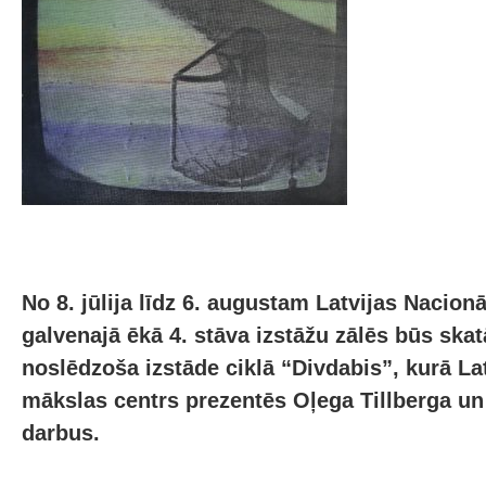
No 8. jūlija līdz 6. augustam Latvijas Nacio
galvenajā ēkā 4. stāva izstāžu zālēs būs ska
noslēdzoša izstāde ciklā “Divdabis”, kurā La
mākslas centrs prezentēs Oļega Tillberga un
darbus.