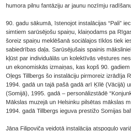
humora pilnu fantāziju ar jaunu nozīmju radīšan
90. gadu sākumā, īstenojot instalācijas “Pali” ie
simtiem sarūsējošu spaiņu, klaiņodams pa Rīga
šoreiz spaiņu meklēšanā sociālajos tīklos tiek ies
sabiedrības daļa. Sarūsējušais spainis mākslinie
kļūst par individuālās un kolektīvās vēstures nes
un ekonomiskās izmaiņas, kas kopš 90. gadiem ir
Oļegs Tillbergs šo instalāciju pirmoreiz izrādīja R
1994. gadā un tajā pašā gadā arī Ķīlē (Vācijā) 
(Somijā), 1995. gadā – personālizstādē “Konjunk
Mākslas muzejā un Helsinku pilsētas mākslas m
1994. gadā Tillbergs ieguva prestižo Somijas ba
Jāņa Filipoviča veidotā instalācija atspoguļo vari