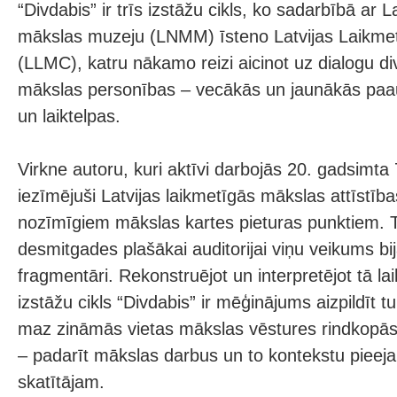
“Divdabis” ir trīs izstāžu cikls, ko sadarbībā ar 
mākslas muzeju (LNMM) īsteno Latvijas Laikme
(LLMC), katru nākamo reizi aicinot uz dialogu div
mākslas personības – vecākās un jaunākās paa
un laiktelpas.
Virkne autoru, kuri aktīvi darbojās 20. gadsimta 
iezīmējuši Latvijas laikmetīgās mākslas attīstība
nozīmīgiem mākslas kartes pieturas punktiem. 
desmitgades plašākai auditorijai viņu veikums bi
fragmentāri. Rekonstruējot un interpretējot tā l
izstāžu cikls “Divdabis” ir mēģinājums aizpildīt t
maz zināmās vietas mākslas vēstures rindkopās,
– padarīt mākslas darbus un to kontekstu piee
skatītājam.