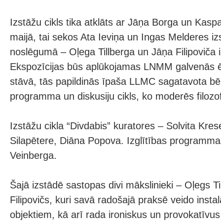
Izstāžu cikls tika atklāts ar Jāņa Borga un Kasp
maijā, tai sekos Ata Ieviņa un Ingas Melderes izs
noslēgumā – Oļega Tillberga un Jāņa Filipoviča iz
Ekspozīcijas būs aplūkojamas LNMM galvenās ēk
stāvā, tās papildinās īpaša LLMC sagatavota bēr
programma un diskusiju cikls, ko moderēs filozof
Izstāžu cikla “Divdabis” kuratores – Solvita Kre
Silapētere, Diāna Popova. Izglītības programma
Veinberga.
Šajā izstādē sastopas divi mākslinieki – Oļegs Ti
Filipovičs, kuri savā radošajā praksē veido instal
objektiem, kā arī rada ironiskus un provokatīv