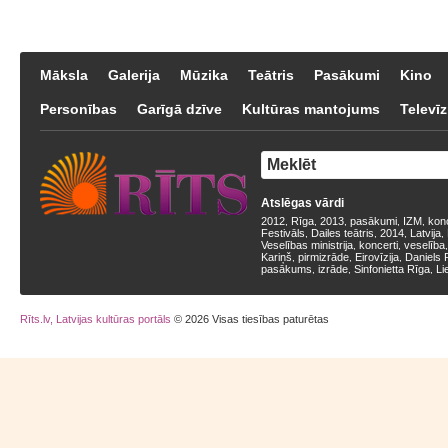
Māksla
Galerija
Mūzika
Teātris
Pasākumi
Kino
Personības
Garīgā dzīve
Kultūras mantojums
Televīz
Atslēgas vārdi
2012
Rīga
2013
pasākumi
IZM
kon
,
,
,
,
,
Festivāls
Dailes teātris
2014
Latvija
,
,
,
,
Veselības ministrija
koncerti
veselība
,
,
Kariņš
pirmizrāde
Eirovīzija
Daniels 
,
,
,
pasākums
izrāde
Sinfonietta Rīga
Li
,
,
,
Rīts.lv, Latvijas kultūras portāls
© 2026 Visas tiesības paturētas