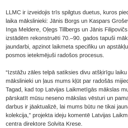
LLMC ir izveidojis trīs spilgtus duetus, kuros pi
laika mākslinieki: Jānis Borgs un Kaspars Grošev
Inga Meldere, Oļegs Tillbergs un Jānis Filipovičs
izstādēm rekonstruēti 70.–90. gados tapuši māks
jaundarbi, apzinot laikmeta specifiku un apstāk
posmos ietekmējuši radošos procesus.
“Izstāžu zāles telpā satiksies divu atšķirīgu laik
mākslinieki un ļaus mums kļūt par radošās mijied
Tagad, kad top Latvijas Laikmetīgās mākslas muze
pārskatīt mūsu neseno mākslas vēsturi un pama
darbus ir jāaktualizē, lai mums būtu ne tikai jaun
kolekcija,” projekta ideju komentē Latvijas Laik
centra direktore Solvita Krese.